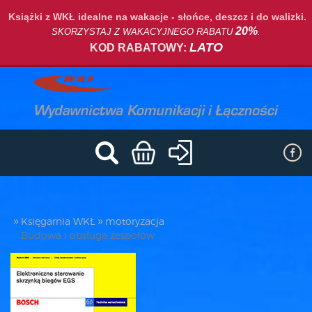
Książki z WKŁ idealne na wakacje - słońce, deszcz i do walizki.
20%
SKORZYSTAJ Z WAKACYJNEGO RABATU
.
LATO
KOD RABATOWY:
Księgarnia WKŁ
motoryzacja
Budowa i obsługa zespołów