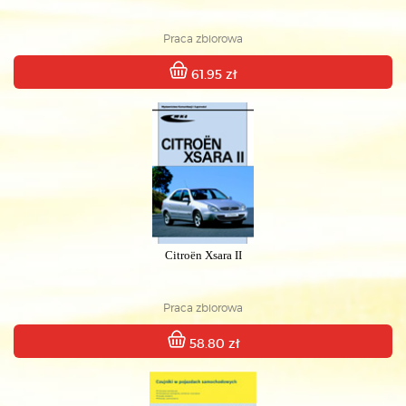
Praca zbiorowa
61.95 zł
Citroën Xsara II
Praca zbiorowa
58.80 zł