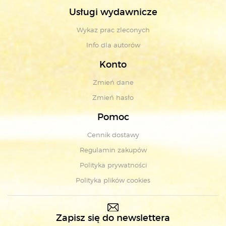
Usługi wydawnicze
Wykaz prac zleconych
Info dla autorów
Konto
Zmień dane
Zmień hasło
Pomoc
Cennik dostawy
Regulamin zakupów
Polityka prywatności
Polityka plików cookies
Zapisz się do newslettera