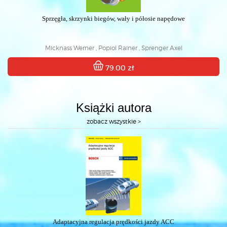
Sprzęgła, skrzynki biegów, wały i półosie napędowe
Micknass Werner , Popiol Rainer , Sprenger Axel
79.00 zł
Książki autora
zobacz wszystkie >
Adaptacyjna regulacja prędkości jazdy ACC