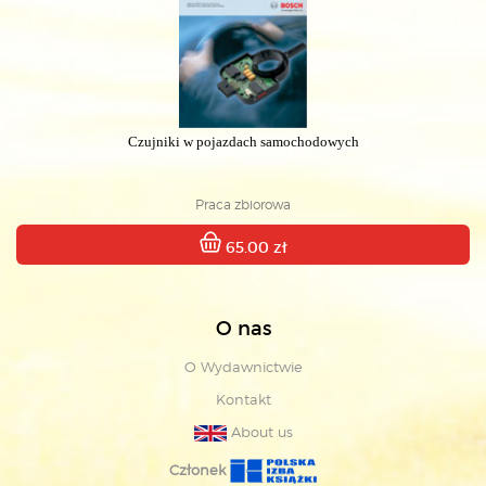
Czujniki w pojazdach samochodowych
Praca zbiorowa
65.00 zł
O nas
O Wydawnictwie
Kontakt
About us
Członek