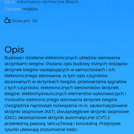
Seria:
Informatory techniczne Bosch
Oprawa:
miękka
Polecam: 59
Opis
Budowa i działanie elektronicznych układów sterowania
skrzynkami biegów. Podano opis budowy różnych rodzajów
skrzynek biegów występujących w samochodach i ich
elektronicznego sterowania, w tym opis czujników
stosowanych w skrzynkach biegów, przetwarzania sygnałów
z tych czujników, elektronicznych sterowników skrzynek
biegów, elektrohydraulicznych elementów wykonawczych i
modułów elektronicznego sterowania skrzynek biegów.
Uwzględnia najnowsze rozwiązania m.in. zautomatyzowane
skrzynki stopniowe (AST), dwusprzęgłowe skrzynki stopniowe
(DSG), bezstopniowe skrzynki automatyczne (CVT) z
przekładnią pasową, łańcuchową i toroidalną. Przejrzyste
rysunki ułatwiają zrozumienie treści.