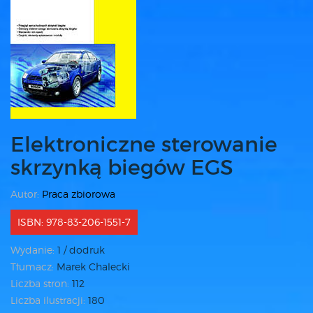
Elektroniczne sterowanie
skrzynką biegów EGS
Autor:
Praca zbiorowa
ISBN: 978-83-206-1551-7
Wydanie:
1 / dodruk
Tłumacz:
Marek Chalecki
Liczba stron:
112
Liczba ilustracji:
180