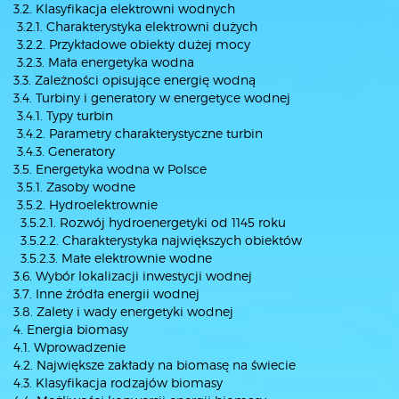
3.2. Klasyfikacja elektrowni wodnych
3.2.1. Charakterystyka elektrowni dużych
3.2.2. Przykładowe obiekty dużej mocy
3.2.3. Mała energetyka wodna
3.3. Zależności opisujące energię wodną
3.4. Turbiny i generatory w energetyce wodnej
3.4.1. Typy turbin
3.4.2. Parametry charakterystyczne turbin
3.4.3. Generatory
3.5. Energetyka wodna w Polsce
3.5.1. Zasoby wodne
3.5.2. Hydroelektrownie
3.5.2.1. Rozwój hydroenergetyki od 1145 roku
3.5.2.2. Charakterystyka największych obiektów
3.5.2.3. Małe elektrownie wodne
3.6. Wybór lokalizacji inwestycji wodnej
3.7. Inne źródła energii wodnej
3.8. Zalety i wady energetyki wodnej
4. Energia biomasy
4.1. Wprowadzenie
4.2. Największe zakłady na biomasę na świecie
4.3. Klasyfikacja rodzajów biomasy