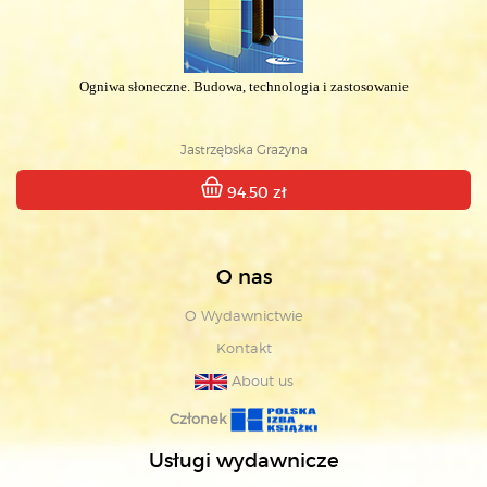
Ogniwa słoneczne. Budowa, technologia i zastosowanie
Jastrzębska Grażyna
94.50 zł
O nas
O Wydawnictwie
Kontakt
About us
Członek
Usługi wydawnicze