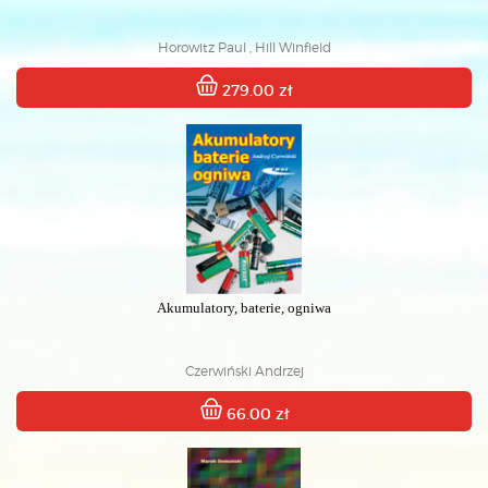
Horowitz Paul , Hill Winfield
279.00 zł
Akumulatory, baterie, ogniwa
Czerwiński Andrzej
66.00 zł