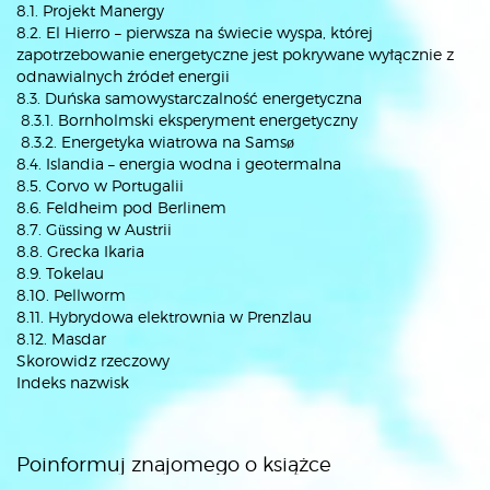
8.1. Projekt Manergy
8.2. El Hierro – pierwsza na świecie wyspa, której
zapotrzebowanie energetyczne jest pokrywane wyłącznie z
odnawialnych źródeł energii
8.3. Duńska samowystarczalność energetyczna
8.3.1. Bornholmski eksperyment energetyczny
8.3.2. Energetyka wiatrowa na Samsø
8.4. Islandia – energia wodna i geotermalna
8.5. Corvo w Portugalii
8.6. Feldheim pod Berlinem
8.7. Güssing w Austrii
8.8. Grecka Ikaria
8.9. Tokelau
8.10. Pellworm
8.11. Hybrydowa elektrownia w Prenzlau
8.12. Masdar
Skorowidz rzeczowy
Indeks nazwisk
Poinformuj znajomego o książce