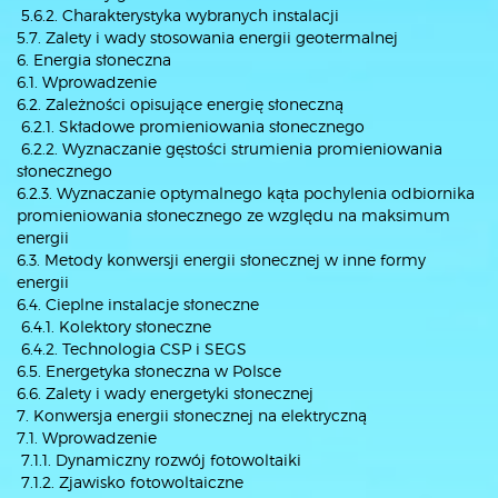
5.6.2. Charakterystyka wybranych instalacji
5.7. Zalety i wady stosowania energii geotermalnej
6. Energia słoneczna
6.1. Wprowadzenie
6.2. Zależności opisujące energię słoneczną
6.2.1. Składowe promieniowania słonecznego
6.2.2. Wyznaczanie gęstości strumienia promieniowania
słonecznego
6.2.3. Wyznaczanie optymalnego kąta pochylenia odbiornika
promieniowania słonecznego ze względu na maksimum
energii
6.3. Metody konwersji energii słonecznej w inne formy
energii
6.4. Cieplne instalacje słoneczne
6.4.1. Kolektory słoneczne
6.4.2. Technologia CSP i SEGS
6.5. Energetyka słoneczna w Polsce
6.6. Zalety i wady energetyki słonecznej
7. Konwersja energii słonecznej na elektryczną
7.1. Wprowadzenie
7.1.1. Dynamiczny rozwój fotowoltaiki
7.1.2. Zjawisko fotowoltaiczne