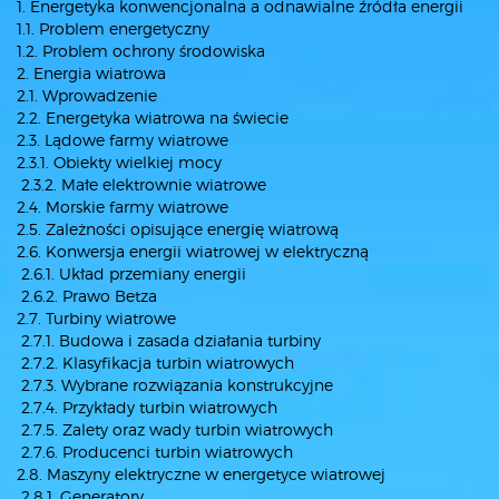
1. Energetyka konwencjonalna a odnawialne źródła energii
1.1. Problem energetyczny
1.2. Problem ochrony środowiska
2. Energia wiatrowa
2.1. Wprowadzenie
2.2. Energetyka wiatrowa na świecie
2.3. Lądowe farmy wiatrowe
2.3.1. Obiekty wielkiej mocy
2.3.2. Małe elektrownie wiatrowe
2.4. Morskie farmy wiatrowe
2.5. Zależności opisujące energię wiatrową
2.6. Konwersja energii wiatrowej w elektryczną
2.6.1. Układ przemiany energii
2.6.2. Prawo Betza
2.7. Turbiny wiatrowe
2.7.1. Budowa i zasada działania turbiny
2.7.2. Klasyfikacja turbin wiatrowych
2.7.3. Wybrane rozwiązania konstrukcyjne
2.7.4. Przykłady turbin wiatrowych
2.7.5. Zalety oraz wady turbin wiatrowych
2.7.6. Producenci turbin wiatrowych
2.8. Maszyny elektryczne w energetyce wiatrowej
2.8.1. Generatory