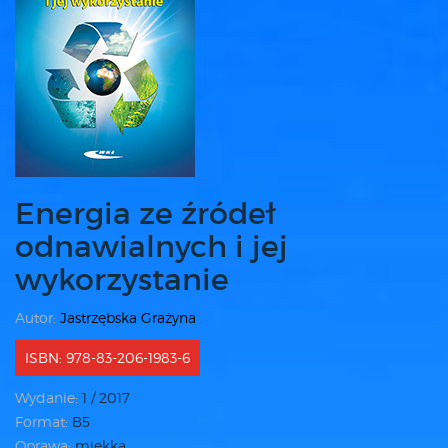
Energia ze źródeł
odnawialnych i jej
wykorzystanie
Autor:
Jastrzębska Grażyna
ISBN: 978-83-206-1983-6
Wydanie:
1 / 2017
Format:
B5
Oprawa:
miękka