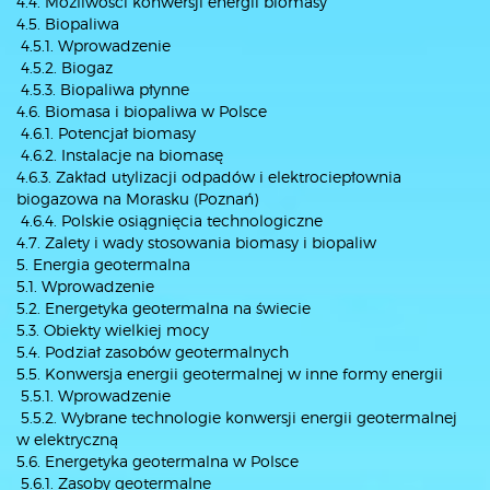
4.4. Możliwości konwersji energii biomasy
4.5. Biopaliwa
4.5.1. Wprowadzenie
4.5.2. Biogaz
4.5.3. Biopaliwa płynne
4.6. Biomasa i biopaliwa w Polsce
4.6.1. Potencjał biomasy
4.6.2. Instalacje na biomasę
4.6.3. Zakład utylizacji odpadów i elektrociepłownia
biogazowa na Morasku (Poznań)
4.6.4. Polskie osiągnięcia technologiczne
4.7. Zalety i wady stosowania biomasy i biopaliw
5. Energia geotermalna
5.1. Wprowadzenie
5.2. Energetyka geotermalna na świecie
5.3. Obiekty wielkiej mocy
5.4. Podział zasobów geotermalnych
5.5. Konwersja energii geotermalnej w inne formy energii
5.5.1. Wprowadzenie
5.5.2. Wybrane technologie konwersji energii geotermalnej
w elektryczną
5.6. Energetyka geotermalna w Polsce
5.6.1. Zasoby geotermalne