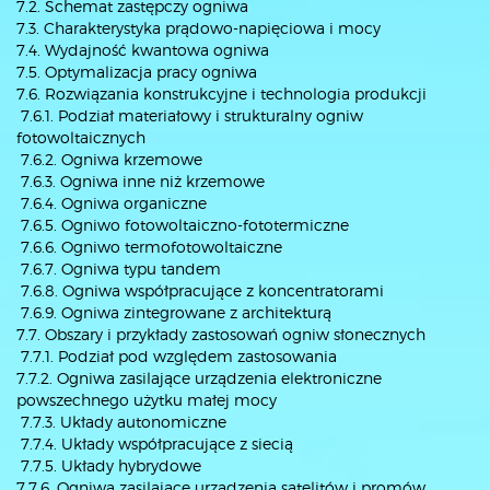
7.2. Schemat zastępczy ogniwa
7.3. Charakterystyka prądowo-napięciowa i mocy
7.4. Wydajność kwantowa ogniwa
7.5. Optymalizacja pracy ogniwa
7.6. Rozwiązania konstrukcyjne i technologia produkcji
7.6.1. Podział materiałowy i strukturalny ogniw
fotowoltaicznych
7.6.2. Ogniwa krzemowe
7.6.3. Ogniwa inne niż krzemowe
7.6.4. Ogniwa organiczne
7.6.5. Ogniwo fotowoltaiczno-fototermiczne
7.6.6. Ogniwo termofotowoltaiczne
7.6.7. Ogniwa typu tandem
7.6.8. Ogniwa współpracujące z koncentratorami
7.6.9. Ogniwa zintegrowane z architekturą
7.7. Obszary i przykłady zastosowań ogniw słonecznych
7.7.1. Podział pod względem zastosowania
7.7.2. Ogniwa zasilające urządzenia elektroniczne
powszechnego użytku małej mocy
7.7.3. Układy autonomiczne
7.7.4. Układy współpracujące z siecią
7.7.5. Układy hybrydowe
7.7.6. Ogniwa zasilające urządzenia satelitów i promów