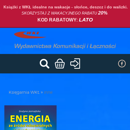
Książki z WKŁ idealne na wakacje - słońce, deszcz i do walizki.
20%
SKORZYSTAJ Z WAKACYJNEGO RABATU
.
LATO
KOD RABATOWY:
Księgarnia WKŁ
inne