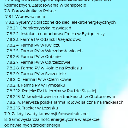
kosmicznych. Zastosowania w transporcie
7.8. Fotowoltaika w Polsce
7.8.1. Wprowadzenie
7.8.2. Systemy dołączone do sieci elektroenergetycznych
7.8.2.1. Charakterystyka rozwiązań
7.8.2.2. Instalacja nadachowa Frosta w Bydgoszczy
7.8.2.3. Farma PV Gdańsk Przejazdowo
7.8.2.4. Farma PV w Kwilczu
7.8.2.5. Farma PV w Wierzchosławicach
7.8.2.6. Farma PV w Gubinie
7.8.2.7. Farma PV w Ostrzeszowie
7.8.2.8. Farma PV w Kolnie na Podlasiu
7.8.2.9. Farma PV w Szczecinie
7.8.2.10. Farma PV w Czernikowie
7.8.2.11. Farma PV w Tymbarku
7.8.2.12. Projekt PV Halemba w Rudzie Śląskiej
7.8.2.13. Mikroelektrownia na trackerach w Chotomowie
7.8.2.14. Pierwsza polska farma fotowoltaiczna na trackerach
7.8.2.15. Tracker w Leżajsku
7.9. Zalety i wady konwersji fotowoltaicznej
8. Samowystarczalność energetyczna w aspekcie
odnawialnych źródeł energii