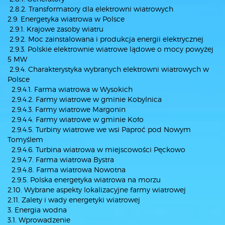
2.8.2. Transformatory dla elektrowni wiatrowych
2.9. Energetyka wiatrowa w Polsce
2.9.1. Krajowe zasoby wiatru
2.9.2. Moc zainstalowana i produkcja energii elektrycznej
2.9.3. Polskie elektrownie wiatrowe lądowe o mocy powyżej
5 MW
2.9.4. Charakterystyka wybranych elektrowni wiatrowych w
Polsce
2.9.4.1. Farma wiatrowa w Wysokich
2.9.4.2. Farmy wiatrowe w gminie Kobylnica
2.9.4.3. Farmy wiatrowe Margonin
2.9.4.4. Farmy wiatrowe w gminie Koło
2.9.4.5. Turbiny wiatrowe we wsi Paproć pod Nowym
Tomyślem
2.9.4.6. Turbina wiatrowa w miejscowości Pęckowo
2.9.4.7. Farma wiatrowa Bystra
2.9.4.8. Farma wiatrowa Nowotna
2.9.5. Polska energetyka wiatrowa na morzu
2.10. Wybrane aspekty lokalizacyjne farmy wiatrowej
2.11. Zalety i wady energetyki wiatrowej
3. Energia wodna
3.1. Wprowadzenie