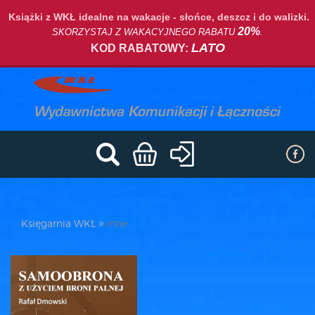
Książki z WKŁ idealne na wakacje - słońce, deszcz i do walizki.
20%
SKORZYSTAJ Z WAKACYJNEGO RABATU
.
LATO
KOD RABATOWY:
Księgarnia WKŁ
inne