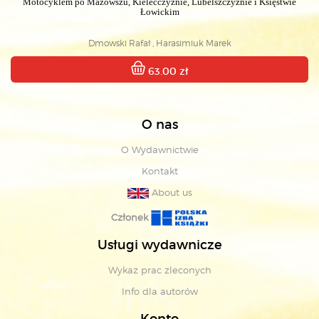
Motocyklem po Mazowszu, Kielecczyźnie, Lubelszczyźnie i Księstwie
Łowickim
Dmowski Rafał , Harasimiuk Marek
63.00 zł
O nas
O Wydawnictwie
Kontakt
About us
Członek
Usługi wydawnicze
Wykaz prac zleconych
Info dla autorów