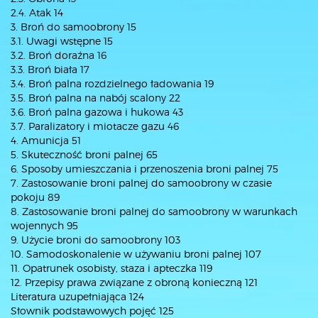
2.4. Atak 14
3. Broń do samoobrony 15
3.1. Uwagi wstępne 15
3.2. Broń doraźna 16
3.3. Broń biała 17
3.4. Broń palna rozdzielnego ładowania 19
3.5. Broń palna na nabój scalony 22
3.6. Broń palna gazowa i hukowa 43
3.7. Paralizatory i miotacze gazu 46
4. Amunicja 51
5. Skuteczność broni palnej 65
6. Sposoby umieszczania i przenoszenia broni palnej 75
7. Zastosowanie broni palnej do samoobrony w czasie
pokoju 89
8. Zastosowanie broni palnej do samoobrony w warunkach
wojennych 95
9. Użycie broni do samoobrony 103
10. Samodoskonalenie w używaniu broni palnej 107
11. Opatrunek osobisty, staza i apteczka 119
12. Przepisy prawa związane z obroną konieczną 121
Literatura uzupełniająca 124
Słownik podstawowych pojęć 125