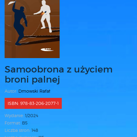
Samoobrona z użyciem
broni palnej
Autor:
Dmowski Rafał
ISBN: 978-83-206-2077-1
Wydanie:
1/2024
Format:
B5
Liczba stron:
148