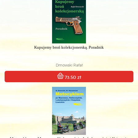
Kupujemy broń kolekcjonerską. Poradnik
Dmowski Rafał
73.50 zł