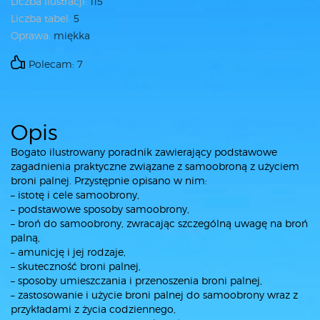
Liczba ilustracji:
115
Liczba tabel:
5
Oprawa:
miękka
Polecam: 7
Opis
Bogato ilustrowany poradnik zawierający podstawowe
zagadnienia praktyczne związane z samoobroną z użyciem
broni palnej. Przystępnie opisano w nim:
– istotę i cele samoobrony,
– podstawowe sposoby samoobrony,
– broń do samoobrony, zwracając szczególną uwagę na broń
palną,
– amunicję i jej rodzaje,
– skuteczność broni palnej,
– sposoby umieszczania i przenoszenia broni palnej,
– zastosowanie i użycie broni palnej do samoobrony wraz z
przykładami z życia codziennego,