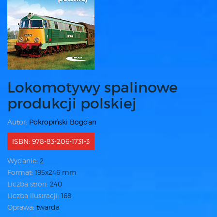
Lokomotywy spalinowe
produkcji polskiej
Autor:
Pokropiński Bogdan
ISBN: 978-83-206-1731-3
Wydanie:
2
Format:
195x246 mm
Liczba stron:
240
Liczba ilustracji:
168
Oprawa:
twarda