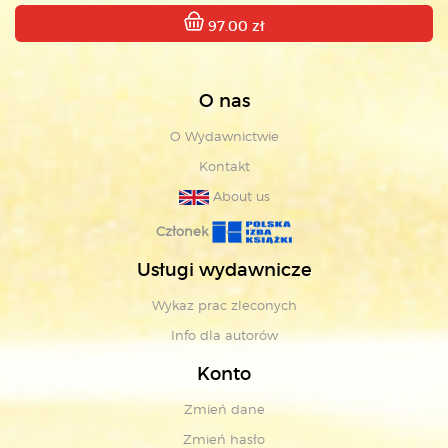
97.00 zł
O nas
O Wydawnictwie
Kontakt
About us
Członek
Usługi wydawnicze
Wykaz prac zleconych
Info dla autorów
Konto
Zmień dane
Zmień hasło