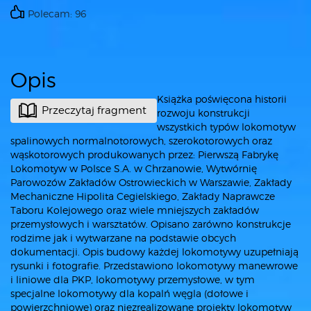
Polecam: 96
Opis
Książka poświęcona historii
Przeczytaj fragment
rozwoju konstrukcji
wszystkich typów lokomotyw
spalinowych normalnotorowych, szerokotorowych oraz
wąskotorowych produkowanych przez: Pierwszą Fabrykę
Lokomotyw w Polsce S.A. w Chrzanowie, Wytwórnię
Parowozów Zakładów Ostrowieckich w Warszawie, Zakłady
Mechaniczne Hipolita Cegielskiego, Zakłady Naprawcze
Taboru Kolejowego oraz wiele mniejszych zakładów
przemysłowych i warsztatów. Opisano zarówno konstrukcje
rodzime jak i wytwarzane na podstawie obcych
dokumentacji. Opis budowy każdej lokomotywy uzupełniają
rysunki i fotografie. Przedstawiono lokomotywy manewrowe
i liniowe dla PKP, lokomotywy przemysłowe, w tym
specjalne lokomotywy dla kopalń węgla (dołowe i
powierzchniowe) oraz niezrealizowane projekty lokomotyw