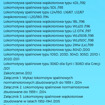
Lokomotywa spalinowa wąskotorowa typu 4DL /192
Lokomotywa spalinowa typu 5DL /193
Lokomotywy spalinowe typu L24/150, L16/67, L12/67
(wąskotorowa) i L20/180 /194
Lokomotywa spalinowa wąskotorowa typu 1BL /196
Lokomotywa spalinowa wąskotorowa typu WLs20 /196
Lokomotywa spalinowa wąskotorowa typu L2-DTK /197
Lokomotywa spalinowa wąskotorowa typu WLs150B /198
Lokomotywa spalinowa wąskotorowa typu WLs150C /198
Lokomotywa spalinowa wąskotorowa typu 2Mw (Lx) /199
Lokomotywa spalinowa wąskotorowa typu 804D /200
Lokomotywy spalinowe typu 105D, 203D, 304D, 305D, 201D i
202D /201
Lokomotywy spalinowe typu 306D dla Syrii i 308D dla Grecji
/201
Zakończenie /202
Załącznik 1. Wykaz lokomotyw spalinowych
normalnotorowych zbudowanych do 1939 r. /204
Załącznik 2. Lokomotywy spalinowe normalnotorowe
zbudowane do 1939 r. /204
Załącznik 3. Lokomotywy spalinowe wąskotorowe
zbudowane w latach 1932–1941 /205