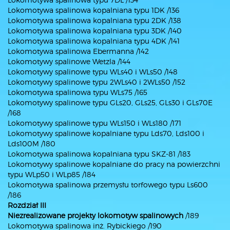
Lokomotywa spalinowa kopalniana typu 1DK /136
Lokomotywa spalinowa kopalniana typu 2DK /138
Lokomotywa spalinowa kopalniana typu 3DK /140
Lokomotywa spalinowa kopalniana typu 4DK /141
Lokomotywa spalinowa Ebermanna /142
Lokomotywy spalinowe Wetzla /144
Lokomotywy spalinowe typu WLs40 i WLs50 /148
Lokomotywy spalinowe typu 2WLs40 i 2WLs50 /152
Lokomotywa spalinowa typu WLs75 /165
Lokomotywy spalinowe typu GLs20, GLs25, GLs30 i GLs70E
/168
Lokomotywy spalinowe typu WLs150 i WLs180 /171
Lokomotywy spalinowe kopalniane typu Lds70, Lds100 i
Lds100M /180
Lokomotywa spalinowa kopalniana typu SKZ-81 /183
Lokomotywy spalinowe kopalniane do pracy na powierzchni
typu WLp50 i WLp85 /184
Lokomotywa spalinowa przemysłu torfowego typu Ls600
/186
Rozdział III
Niezrealizowane projekty lokomotyw spalinowych
/189
Lokomotywa spalinowa inż. Rybickiego /190