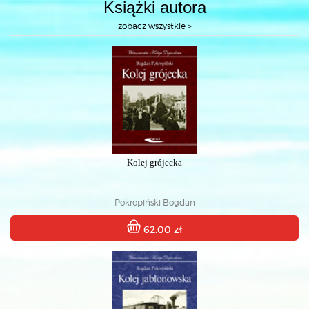
Książki autora
zobacz wszystkie >
Kolej grójecka
Pokropiński Bogdan
62.00 zł