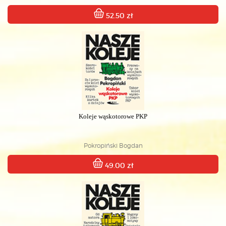
52.50 zł
Koleje wąskotorowe PKP
Pokropiński Bogdan
49.00 zł