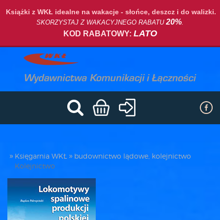
Książki z WKŁ idealne na wakacje - słońce, deszcz i do walizki.
20%
SKORZYSTAJ Z WAKACYJNEGO RABATU
.
LATO
KOD RABATOWY:
Księgarnia WKŁ
budownictwo lądowe, kolejnictwo
Kolejnictwo