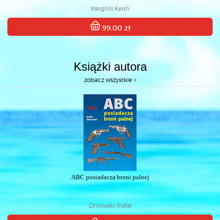
Weighill Keith
99.00 zł
Książki autora
zobacz wszystkie >
ABC posiadacza broni palnej
Dmowski Rafał