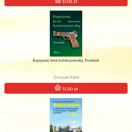
31.50 zł
Kupujemy broń kolekcjonerską. Poradnik
Dmowski Rafał
73.50 zł