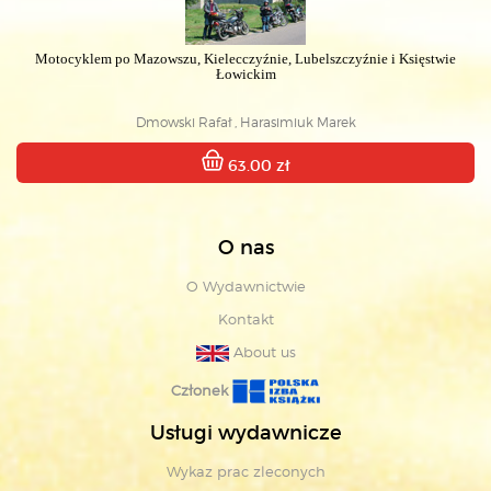
Motocyklem po Mazowszu, Kielecczyźnie, Lubelszczyźnie i Księstwie
Łowickim
Dmowski Rafał , Harasimiuk Marek
63.00 zł
O nas
O Wydawnictwie
Kontakt
About us
Członek
Usługi wydawnicze
Wykaz prac zleconych