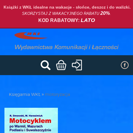
Książki z WKŁ idealne na wakacje - słońce, deszcz i do walizki.
20%
SKORZYSTAJ Z WAKACYJNEGO RABATU
.
LATO
KOD RABATOWY:
Księgarnia WKŁ
motoryzacja