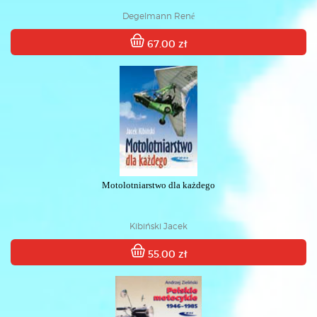
Degelmann René
67.00 zł
Motolotniarstwo dla każdego
Kibiński Jacek
55.00 zł