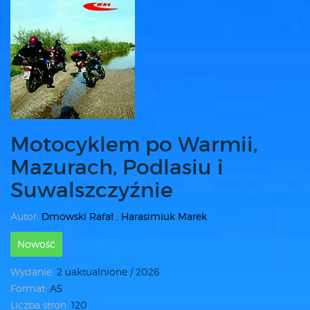
Motocyklem po Warmii,
Mazurach, Podlasiu i
Suwalszczyźnie
Autor:
Dmowski Rafał
,
Harasimiuk Marek
Nowość
Wydanie:
2 uaktualnione / 2026
Format:
A5
Liczba stron:
120