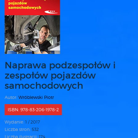
Naprawa podzespołów i
zespołów pojazdów
samochodowych
Autor:
Wróblewski Piotr
ISBN: 978-83-206-1978-2
Wydanie:
1 / 2017
Liczba stron:
532
Liczba ilustracji:
174