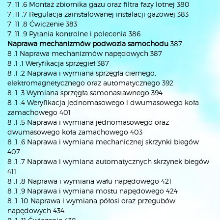
7 .11 .6 Montaż zbiornika gazu oraz filtra fazy lotnej 380
7 .11 .7 Regulacja zainstalowanej instalacji gazowej 383
7 .11 .8 Ćwiczenie 383
7 .11 .9 Pytania kontrolne i polecenia 386
Naprawa mechanizmów podwozia samochodu
387
8 .1 Naprawa mechanizmów napędowych 387
8 .1 .1 Weryfikacja sprzęgieł 387
8 .1 .2 Naprawa i wymiana sprzęgła ciernego,
elektromagnetycznego oraz automatycznego 392
8 .1 .3 Wymiana sprzęgła samonastawnego 394
8 .1 .4 Weryfikacja jednomasowego i dwumasowego koła
zamachowego 401
8 .1 .5 Naprawa i wymiana jednomasowego oraz
dwumasowego koła zamachowego 403
8 .1 .6 Naprawa i wymiana mechanicznej skrzynki biegów
407
8 .1 .7 Naprawa i wymiana automatycznych skrzynek biegów
411
8 .1 .8 Naprawa i wymiana wału napędowego 421
8 .1 .9 Naprawa i wymiana mostu napędowego 424
8 .1 .10 Naprawa i wymiana półosi oraz przegubów
napędowych 434