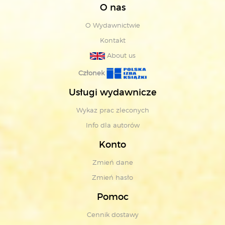
O nas
O Wydawnictwie
Kontakt
About us
Członek
Usługi wydawnicze
Wykaz prac zleconych
Info dla autorów
Konto
Zmień dane
Zmień hasło
Pomoc
Cennik dostawy