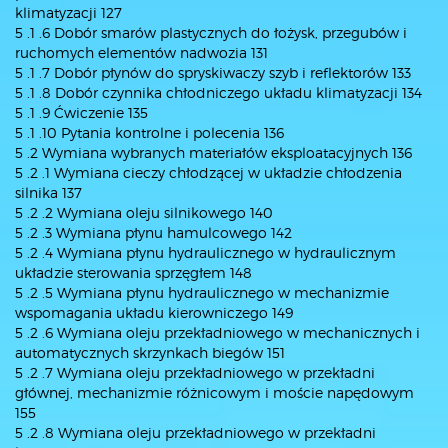
klimatyzacji 127
5 .1 .6 Dobór smarów plastycznych do łożysk, przegubów i
ruchomych elementów nadwozia 131
5 .1 .7 Dobór płynów do spryskiwaczy szyb i reflektorów 133
5 .1 .8 Dobór czynnika chłodniczego układu klimatyzacji 134
5 .1 .9 Ćwiczenie 135
5 .1 .10 Pytania kontrolne i polecenia 136
5 .2 Wymiana wybranych materiałów eksploatacyjnych 136
5 .2 .1 Wymiana cieczy chłodzącej w układzie chłodzenia
silnika 137
5 .2 .2 Wymiana oleju silnikowego 140
5 .2 .3 Wymiana płynu hamulcowego 142
5 .2 .4 Wymiana płynu hydraulicznego w hydraulicznym
układzie sterowania sprzęgłem 148
5 .2 .5 Wymiana płynu hydraulicznego w mechanizmie
wspomagania układu kierowniczego 149
5 .2 .6 Wymiana oleju przekładniowego w mechanicznych i
automatycznych skrzynkach biegów 151
5 .2 .7 Wymiana oleju przekładniowego w przekładni
głównej, mechanizmie różnicowym i moście napędowym
155
5 .2 .8 Wymiana oleju przekładniowego w przekładni