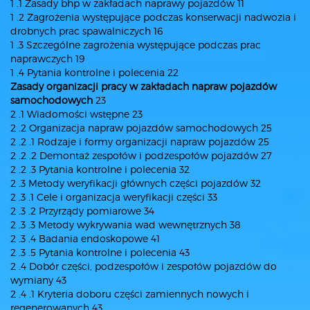
1 .1 Zasady bhp w zakładach naprawy pojazdów 11
1 .2 Zagrożenia występujące podczas konserwacji nadwozia i
drobnych prac spawalniczych 16
1 .3 Szczególne zagrożenia występujące podczas prac
naprawczych 19
1 .4 Pytania kontrolne i polecenia 22
Zasady organizacji pracy w zakładach napraw pojazdów
samochodowych
23
2 .1 Wiadomości wstępne 23
2 .2 Organizacja napraw pojazdów samochodowych 25
2 .2 .1 Rodzaje i formy organizacji napraw pojazdów 25
2 .2 .2 Demontaż zespołów i podzespołów pojazdów 27
2 .2 .3 Pytania kontrolne i polecenia 32
2 .3 Metody weryfikacji głównych części pojazdów 32
2 .3 .1 Cele i organizacja weryfikacji części 33
2 .3 .2 Przyrządy pomiarowe 34
2 .3 .3 Metody wykrywania wad wewnętrznych 38
2 .3 .4 Badania endoskopowe 41
2 .3 .5 Pytania kontrolne i polecenia 43
2 .4 Dobór części, podzespołów i zespołów pojazdów do
wymiany 43
2 .4 .1 Kryteria doboru części zamiennych nowych i
regenerowanych 43