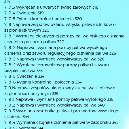
314
7 .7 .3 Wykręcanie urwanych świec żarowych 318
7 .7 .4 Ćwiczenie 319
7 .7 .5 Pytania kontrolne i polecenia 320
7 .8 Naprawa zespołów układu wtrysku paliwa silników o
zapłonie iskrowym 320
7 .8 .1 Wymiana elektrycznej pompy paliwa niskiego ciśnienia
i czujnika poziomu paliwa 320
7 .8 .2 Naprawa i wymiana pompy paliwa wysokiego
ciśnienia oraz zaworu regulacyjnego ciśnienia paliwa 325
7 .8 .3 Naprawa i wymiana wtryskiwaczy paliwa 328
7 .8 .4 Wymiana sterowników pompy paliwa i zaworu
bezpieczeństwa 333
7 .8 .5 Ćwiczenie 334
7 .8 .6 Pytania kontrolne i polecenia 334
7 .9 Naprawa zespołów układu wtrysku paliwa silników o
zapłonie samoczynnym 335
7 .9 .1 Naprawa i wymiana pompy paliwa wysokiego 335
7 .9 .2 Naprawa i wymiana wtryskiwaczy paliwa 340
7 .9 .3 Wymiana zasobnika paliwa i przewodów wysokiego
ciśnienia 344
7 .9 .4 Wymiana czujnika ciśnienia paliwa w zasobniku 345
7 .9 .5 Ćwiczenie 346