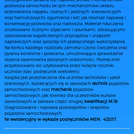
podwozia samochodu (w tym mechanizmów układu
przeniesienia napędu, nośnych i jezdnych, kierowniczych
oraz hamulcowych), ogumienia i kół, jak również naprawę i
konserwację podwozia oraz nadwozia. Materiał nauczania
zilustrowano licznymi zdjęciami i rysunkami, obrazującymi
zastosowania współczesnych przyrządów i urządzeń
naprawczych oraz sposoby ich praktycznego wykorzystania.
Na końcu każdego rozdziału zamiesz¬czono ćwiczenia oraz
pytania kontrolne i polecenia, umożliwiające sprawdzenie
stopnia opanowania podanych wiadomości. Podręcznik
przystosowano do użytkowania przez kolejne roczniki
uczniów (tzw. podręcznik wieloletni).
Książka jest przeznaczona dla uczniów techników i szkół
branżowych, kształcących się w zawodach
technik
pojazdów
samochodowych oraz
mechanik
pojazdów
samochodowych, jak również dla uczestników kursów
zawodowych w zakresie części drugiej
kwalifikacji M.18
.
Diagnozowanie i naprawa podzespołów i zespołów
pojazdów samochodowych.
Nr ewidencyjny w wykazie podręczników MEN: 4/2017.