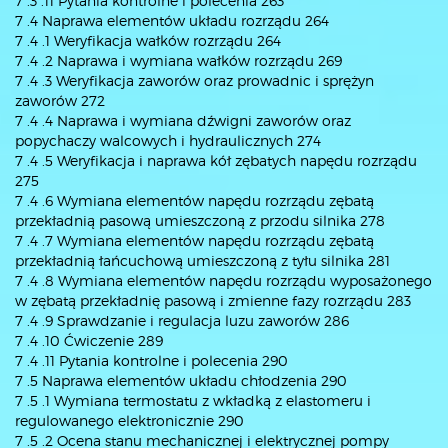
7 .3 .11 Pytania kontrolne i polecenia 263
7 .4 Naprawa elementów układu rozrządu 264
7 .4 .1 Weryfikacja wałków rozrządu 264
7 .4 .2 Naprawa i wymiana wałków rozrządu 269
7 .4 .3 Weryfikacja zaworów oraz prowadnic i sprężyn
zaworów 272
7 .4 .4 Naprawa i wymiana dźwigni zaworów oraz
popychaczy walcowych i hydraulicznych 274
7 .4 .5 Weryfikacja i naprawa kół zębatych napędu rozrządu
275
7 .4 .6 Wymiana elementów napędu rozrządu zębatą
przekładnią pasową umieszczoną z przodu silnika 278
7 .4 .7 Wymiana elementów napędu rozrządu zębatą
przekładnią łańcuchową umieszczoną z tyłu silnika 281
7 .4 .8 Wymiana elementów napędu rozrządu wyposażonego
w zębatą przekładnię pasową i zmienne fazy rozrządu 283
7 .4 .9 Sprawdzanie i regulacja luzu zaworów 286
7 .4 .10 Ćwiczenie 289
7 .4 .11 Pytania kontrolne i polecenia 290
7 .5 Naprawa elementów układu chłodzenia 290
7 .5 .1 Wymiana termostatu z wkładką z elastomeru i
regulowanego elektronicznie 290
7 .5 .2 Ocena stanu mechanicznej i elektrycznej pompy