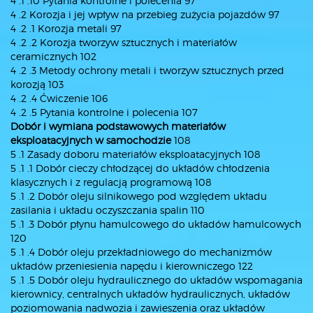
4 .1 .10 Pytania kontrolne i polecenia 97
4 .2 Korozja i jej wpływ na przebieg zużycia pojazdów 97
4 .2 .1 Korozja metali 97
4 .2 .2 Korozja tworzyw sztucznych i materiałów
ceramicznych 102
4 .2 .3 Metody ochrony metali i tworzyw sztucznych przed
korozją 103
4 .2 .4 Ćwiczenie 106
4 .2 .5 Pytania kontrolne i polecenia 107
Dobór i wymiana podstawowych materiałów
eksploatacyjnych w samochodzie
108
5 .1 Zasady doboru materiałów eksploatacyjnych 108
5 .1 .1 Dobór cieczy chłodzącej do układów chłodzenia
klasycznych i z regulacją programową 108
5 .1 .2 Dobór oleju silnikowego pod względem układu
zasilania i układu oczyszczania spalin 110
5 .1 .3 Dobór płynu hamulcowego do układów hamulcowych
120
5 .1 .4 Dobór oleju przekładniowego do mechanizmów
układów przeniesienia napędu i kierowniczego 122
5 .1 .5 Dobór oleju hydraulicznego do układów wspomagania
kierownicy, centralnych układów hydraulicznych, układów
poziomowania nadwozia i zawieszenia oraz układów