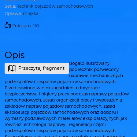
Seria:
Technik pojazdów samochodowych
Oprawa:
miękka
Polecam: 110
Opis
Bogato ilustrowany
Przeczytaj fragment
podręcznik poświęcony
naprawie mechanicznych
podzespołów i zespołów pojazdów samochodowych.
Przedstawiono w nim zagadnienia dotyczące
bezpieczeństwa i higieny pracy podczas naprawy pojazdów
samochodowych, zasad organizacji pracy i wyposażenia
zakładów napraw pojazdów samochodowych, zasad
eksploatacji pojazdów samochodowych oraz doboru i
wymiany podstawowych materiałów eksploatacyjnych, jak
również technologii naprawy i regeneracji części,
podzespołów i zespołów pojazdów samochodowych.
Szczegółowo opisano też naprawę silnika, mechanizmów