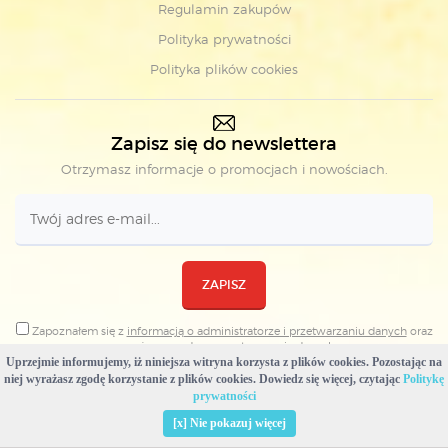
Regulamin zakupów
Polityka prywatności
Polityka plików cookies
Zapisz się do newslettera
Otrzymasz informacje o promocjach i nowościach.
ZAPISZ
Zapoznałem się z
informacją o administratorze i przetwarzaniu danych
oraz
wyrażam zgodę na
przetwarzanie danych
Uprzejmie informujemy, iż niniejsza witryna korzysta z plików cookies. Pozostając na
niej wyrażasz zgodę korzystanie z plików cookies. Dowiedz się więcej, czytając
Politykę
prywatności
[x] Nie pokazuj więcej
Copyright © Wydawnictwa Komunikacji i Łączności