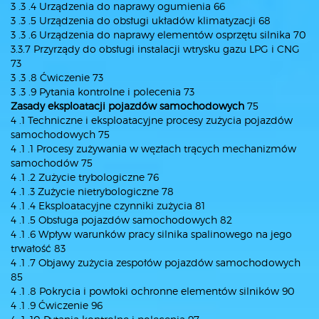
3 .3 .4 Urządzenia do naprawy ogumienia 66
3 .3 .5 Urządzenia do obsługi układów klimatyzacji 68
3 .3 .6 Urządzenia do naprawy elementów osprzętu silnika 70
3.3.7 Przyrządy do obsługi instalacji wtrysku gazu LPG i CNG
73
3 .3 .8 Ćwiczenie 73
3 .3 .9 Pytania kontrolne i polecenia 73
Zasady eksploatacji pojazdów samochodowych
75
4 .1 Techniczne i eksploatacyjne procesy zużycia pojazdów
samochodowych 75
4 .1 .1 Procesy zużywania w węzłach trących mechanizmów
samochodów 75
4 .1 .2 Zużycie trybologiczne 76
4 .1 .3 Zużycie nietrybologiczne 78
4 .1 .4 Eksploatacyjne czynniki zużycia 81
4 .1 .5 Obsługa pojazdów samochodowych 82
4 .1 .6 Wpływ warunków pracy silnika spalinowego na jego
trwałość 83
4 .1 .7 Objawy zużycia zespołów pojazdów samochodowych
85
4 .1 .8 Pokrycia i powłoki ochronne elementów silników 90
4 .1 .9 Ćwiczenie 96