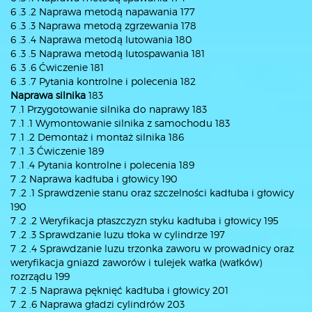
6 .3 .2 Naprawa metodą napawania 177
6 .3 .3 Naprawa metodą zgrzewania 178
6 .3 .4 Naprawa metodą lutowania 180
6 .3 .5 Naprawa metodą lutospawania 181
6 .3 .6 Ćwiczenie 181
6 .3 .7 Pytania kontrolne i polecenia 182
Naprawa silnika
183
7 .1 Przygotowanie silnika do naprawy 183
7 .1 .1 Wymontowanie silnika z samochodu 183
7 .1 .2 Demontaż i montaż silnika 186
7 .1 .3 Ćwiczenie 189
7 .1 .4 Pytania kontrolne i polecenia 189
7 .2 Naprawa kadłuba i głowicy 190
7 .2 .1 Sprawdzenie stanu oraz szczelności kadłuba i głowicy
190
7 .2 .2 Weryfikacja płaszczyzn styku kadłuba i głowicy 195
7 .2 .3 Sprawdzanie luzu tłoka w cylindrze 197
7 .2 .4 Sprawdzanie luzu trzonka zaworu w prowadnicy oraz
weryfikacja gniazd zaworów i tulejek wałka (wałków)
rozrządu 199
7 .2 .5 Naprawa pęknięć kadłuba i głowicy 201
7 .2 .6 Naprawa gładzi cylindrów 203