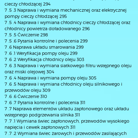
cieczy chłodzącej 294
7 .5 .3 Naprawa i wymiana mechanicznej oraz elektrycznej
pompy cieczy chłodzącej 295
7 .5 .4 Naprawa i wymiana chłodnicy cieczy chłodzącej oraz
chłodnicy powietrza doładowanego 296
7 .5 .5 Ćwiczenie 298
7 .5 .6 Pytania kontrolne i polecenia 299
7 .6 Naprawa układu smarowania 299
7 .6 .1 Weryfikacja pompy oleju 299
7 .6 .2 Weryfikacja chłodnicy oleju 303
7 .6 .3 Naprawa i wymiana siatkowego filtru wstępnego oleju
oraz miski olejowej 304
7 .6 .4 Naprawa i wymiana pompy oleju 305
7 .6 .5 Naprawa i wymiana chłodnicy oleju silnikowego i
przewodów oleju 309
7 .6 .6 Ćwiczenie 310
7 .6 .7 Pytania kontrolne i polecenia 311
7 .7 Naprawa elementów układu zapłonowego oraz układu
wstępnego podgrzewania silnika 311
7 .7 .1 Wymiana świec zapłonowych, przewodów wysokiego
napięcia i cewek zapłonowych 311
7 .7 .2 Wymiana świec żarowych i przewodów zasilających