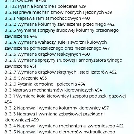
8 .1 .11 Ćwiczenie 438
8 .1 .12 Pytania kontrolne i polecenia 439
8 .2 Naprawa mechanizmów nośnych i jezdnych 439
8 .2 .1 Naprawa ram samochodowych 440
8 .2 .2 Wymiana kolumny zawieszenia przedniego 442
8 .2 .3 Wymiana sprężyny śrubowej kolumny przedniego
zawieszenia 446
8 .2 .4 Wymiana wahaczy, tulei i sworzni kulowych
zawieszenia półniezależnego oraz niezależnego 447
8 .2 .5 Wymiana drążków reakcyjnych 450
8 .2 .6 Wymiana sprężyny śrubowej i amortyzatora tylnego
zawieszenia 451
8 .2 .7 Wymiana drążków skrętnych i stabilizatorów 452
8 .2 .8 Ćwiczenie 453
8 .2 .9 Pytania kontrolne i polecenia 454
8 .3 Naprawa mechanizmów kierowniczych 454
8 .3 .1 Wymiana koła kierownicy i zespołu poduszki gazowej
454
8 .3 .2 Naprawa i wymiana kolumny kierownicy 457
8 .3 .3 Naprawa i wymiana zębatkowej przekładni
kierowniczej 459
8 .3 .4 Naprawa i wymiana mechanizmu zwrotniczego 462
8 .3 .5 Naprawa i wymiana elementów hydraulicznego