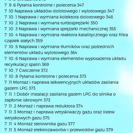
7 .9 .6 Pytania kontrolne i polecenia 347
7 .10 Naprawa układów dolotowego i wylotowego 347
7 .10 .1 Naprawa i wymiana kolektora dolotowego 348
7 .10 .2 Naprawa i wymiana turbosprężarki 350
7 .10 .3 Naprawa i wymiana sprężarki mechanicznej 355
7 .10 .4 Naprawa i wymiana reaktora katalitycznego oraz filtra
cząstek stałych 359
7 .10 .5 Naprawa i wymiana tłumików oraz pośrednich
elementów układu wylotowego 364
7 .10 .6 Naprawa i wymiana elementów wyposażenia układu
recyrkulacji spalin 369
7 .10 .7 Ćwiczenie 372
7 .10 .8 Pytania kontrolne i polecenia 373
7 .11 Montaż i naprawa sekwencyjnych układów zasilania
gazem LPG 373
7 .11 .1 Dobór instalacji zasilania gazem LPG do silnika o
zapłonie iskrowym 373
7 .11 .2 Montaż i naprawa reduktora 374
7 .11 .3 Montaż i naprawa wtryskiwaczy gazu oraz listew
wtryskowych gazu 375
7 .11 .4 Montaż sterownika gazu 377
7 .11 .5 Montaż elektrozaworów i przewodów gazu 379