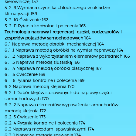
kierowniczej 157
5 .2 .9 Wymiana czynnika chłodniczego w układzie
klimatyzacji 159
5 .2 .10 Ćwiczenie 162
5 .2 .11 Pytania kontrolne i polecenia 163
Technologia naprawy i regeneracji części, podzespołów i
zespołów pojazdów samochodowych
164
6 .1 Naprawa metodą obróbki mechanicznej 164
6 .1 .1 Naprawa metodą obróbki na wymiar naprawczy 164
6 .1 .2 Naprawa z wykorzystaniem elementów pośrednich 165
6 .1 .3 Naprawa metodą ślusarską 166
6 .1 .4 Naprawa metodą obróbki plastycznej 167
6 .1 .5 Ćwiczenie 169
6 .1 .6 Pytania kontrolne i polecenia 169
6 .2 Naprawa metodą klejenia 170
6 .2 .1 Dobór klejów stosowanych do naprawy części
samochodowych 170
6 .2 .2 Naprawa elementów wyposażenia samochodów
metodą klejenia 172
6 .2 .3 Ćwiczenie 173
6 .2 .4 Pytania kontrolne i polecenia 174
6 .3 Naprawa metodami spawalniczymi 174
6 .3 .1 Naprawa metodą spawania 174