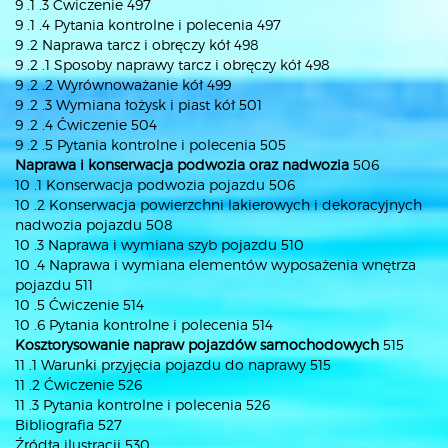
9 .1 .3 Ćwiczenie 497
9 .1 .4 Pytania kontrolne i polecenia 497
9 .2 Naprawa tarcz i obręczy kół 498
9 .2 .1 Sposoby naprawy tarcz i obręczy kół 498
9 .2 .2 Wyrównoważanie kół 499
9 .2 .3 Wymiana łożysk i piast kół 501
9 .2 .4 Ćwiczenie 504
9 .2 .5 Pytania kontrolne i polecenia 505
Naprawa i konserwacja podwozia oraz nadwozia
506
10 .1 Konserwacja podwozia pojazdu 506
10 .2 Konserwacja powierzchni lakierowych i dekoracyjnych
nadwozia pojazdu 508
10 .3 Naprawa i wymiana szyb pojazdu 510
10 .4 Naprawa i wymiana elementów wyposażenia wnętrza
pojazdu 511
10 .5 Ćwiczenie 514
10 .6 Pytania kontrolne i polecenia 514
Kosztorysowanie napraw pojazdów samochodowych
515
11 .1 Warunki przyjęcia pojazdu do naprawy 515
11 .2 Ćwiczenie 526
11 .3 Pytania kontrolne i polecenia 526
Bibliografia 527
Źródła ilustracji 530