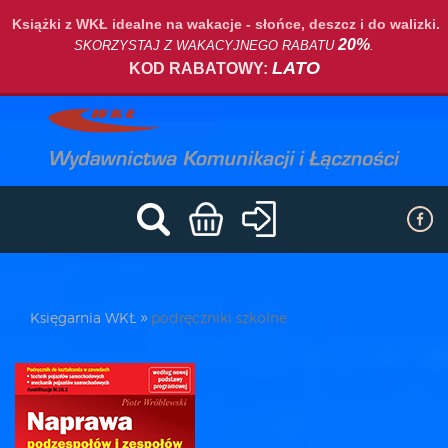
Książki z WKŁ idealne na wakacje - słońce, deszcz i do walizki.
20%
SKORZYSTAJ Z WAKACYJNEGO RABATU
.
LATO
KOD RABATOWY:
Księgarnia WKŁ
podręczniki szkolne