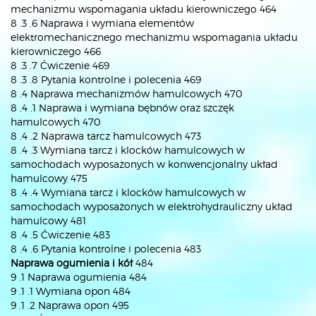
mechanizmu wspomagania układu kierowniczego 464
8 .3 .6 Naprawa i wymiana elementów
elektromechanicznego mechanizmu wspomagania układu
kierowniczego 466
8 .3 .7 Ćwiczenie 469
8 .3 .8 Pytania kontrolne i polecenia 469
8 .4 Naprawa mechanizmów hamulcowych 470
8 .4 .1 Naprawa i wymiana bębnów oraz szczęk
hamulcowych 470
8 .4 .2 Naprawa tarcz hamulcowych 473
8 .4 .3 Wymiana tarcz i klocków hamulcowych w
samochodach wyposażonych w konwencjonalny układ
hamulcowy 475
8 .4 .4 Wymiana tarcz i klocków hamulcowych w
samochodach wyposażonych w elektrohydrauliczny układ
hamulcowy 481
8 .4 .5 Ćwiczenie 483
8 .4 .6 Pytania kontrolne i polecenia 483
Naprawa ogumienia i kół
484
9 .1 Naprawa ogumienia 484
9 .1 .1 Wymiana opon 484
9 .1 .2 Naprawa opon 495