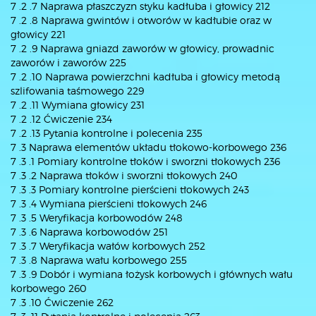
7 .2 .7 Naprawa płaszczyzn styku kadłuba i głowicy 212
7 .2 .8 Naprawa gwintów i otworów w kadłubie oraz w
głowicy 221
7 .2 .9 Naprawa gniazd zaworów w głowicy, prowadnic
zaworów i zaworów 225
7 .2 .10 Naprawa powierzchni kadłuba i głowicy metodą
szlifowania taśmowego 229
7 .2 .11 Wymiana głowicy 231
7 .2 .12 Ćwiczenie 234
7 .2 .13 Pytania kontrolne i polecenia 235
7 .3 Naprawa elementów układu tłokowo-korbowego 236
7 .3 .1 Pomiary kontrolne tłoków i sworzni tłokowych 236
7 .3 .2 Naprawa tłoków i sworzni tłokowych 240
7 .3 .3 Pomiary kontrolne pierścieni tłokowych 243
7 .3 .4 Wymiana pierścieni tłokowych 246
7 .3 .5 Weryfikacja korbowodów 248
7 .3 .6 Naprawa korbowodów 251
7 .3 .7 Weryfikacja wałów korbowych 252
7 .3 .8 Naprawa wału korbowego 255
7 .3 .9 Dobór i wymiana łożysk korbowych i głównych wału
korbowego 260
7 .3 .10 Ćwiczenie 262