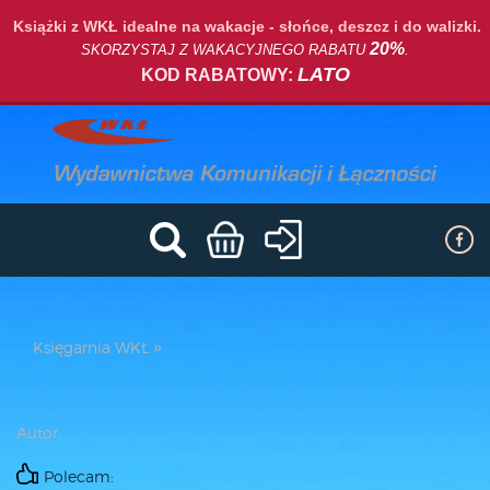
Książki z WKŁ idealne na wakacje - słońce, deszcz i do walizki.
20%
SKORZYSTAJ Z WAKACYJNEGO RABATU
.
LATO
KOD RABATOWY:
Księgarnia WKŁ
Autor:
Polecam: