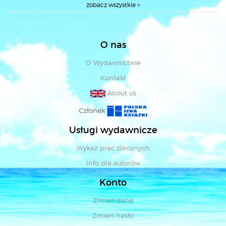
zobacz wszystkie >
O nas
O Wydawnictwie
Kontakt
About us
Członek
Usługi wydawnicze
Wykaz prac zleconych
Info dla autorów
Konto
Zmień dane
Zmień hasło