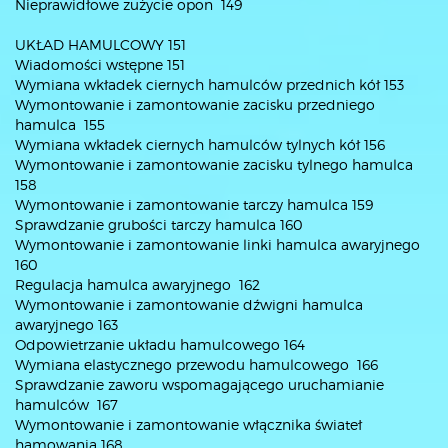
Nieprawidłowe zużycie opon 149
UKŁAD HAMULCOWY 151
Wiadomości wstępne 151
Wymiana wkładek ciernych hamulców przednich kół 153
Wymontowanie i zamontowanie zacisku przedniego
hamulca 155
Wymiana wkładek ciernych hamulców tylnych kół 156
Wymontowanie i zamontowanie zacisku tylnego hamulca
158
Wymontowanie i zamontowanie tarczy hamulca 159
Sprawdzanie grubości tarczy hamulca 160
Wymontowanie i zamontowanie linki hamulca awaryjnego
160
Regulacja hamulca awaryjnego 162
Wymontowanie i zamontowanie dźwigni hamulca
awaryjnego 163
Odpowietrzanie układu hamulcowego 164
Wymiana elastycznego przewodu hamulcowego 166
Sprawdzanie zaworu wspomagającego uruchamianie
hamulców 167
Wymontowanie i zamontowanie włącznika świateł
hamowania 168