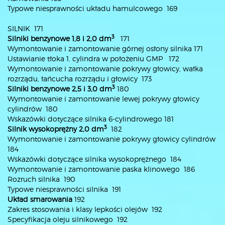
Typowe niesprawności układu hamulcowego 169
SILNIK 171
3
Silniki benzynowe 1,8 i 2,0 dm
171
Wymontowanie i zamontowanie górnej osłony silnika 171
Ustawianie tłoka 1. cylindra w położeniu GMP 172
Wymontowanie i zamontowanie pokrywy głowicy, wałka
rozrządu, łańcucha rozrządu i głowicy 173
3
Silniki benzynowe 2,5 i 3,0 dm
180
Wymontowanie i zamontowanie lewej pokrywy głowicy
cylindrów 180
Wskazówki dotyczące silnika 6-cylindrowego 181
3
Silnik wysokoprężny 2,0 dm
182
Wymontowanie i zamontowanie pokrywy głowicy cylindrów
184
Wskazówki dotyczące silnika wysokoprężnego 184
Wymontowanie i zamontowanie paska klinowego 186
Rozruch silnika 190
Typowe niesprawności silnika 191
Układ smarowania
192
Zakres stosowania i klasy lepkości olejów 192
Specyfikacja oleju silnikowego 192