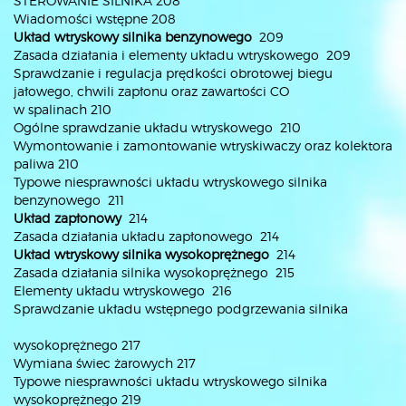
STEROWANIE SILNIKA 208
Wiadomości wstępne 208
Układ wtryskowy silnika benzynowego
209
Zasada działania i elementy układu wtryskowego 209
Sprawdzanie i regulacja prędkości obrotowej biegu
jałowego, chwili zapłonu oraz zawartości CO
w spalinach 210
Ogólne sprawdzanie układu wtryskowego 210
Wymontowanie i zamontowanie wtryskiwaczy oraz kolektora
paliwa 210
Typowe niesprawności układu wtryskowego silnika
benzynowego 211
Układ zapłonowy
214
Zasada działania układu zapłonowego 214
Układ wtryskowy silnika wysokoprężnego
214
Zasada działania silnika wysokoprężnego 215
Elementy układu wtryskowego 216
Sprawdzanie układu wstępnego podgrzewania silnika
wysokoprężnego 217
Wymiana świec żarowych 217
Typowe niesprawności układu wtryskowego silnika
wysokoprężnego 219