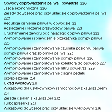
Obwody doprowadzenia paliwa i powietrza
220
Jazda ekonomiczna 220
Zasady dotyczące prac przy układzie doprowadzenia paliwa
220
Redukcja ciśnienia paliwa w obwodzie 221
Rozłączanie i łączenie przewodów paliwa 221
Uruchamianie zaworu odcinającego dopływ paliwa 222
Wymontowanie i sprawdzanie przekaźnika pompy paliwa
223
Wymontowanie i zamontowanie czujnika poziomu paliwa,
pompy paliwa oraz zbiornika paliwa 223
Wymontowanie i zamontowanie pompy paliwa 226
Wymontowanie i zamontowanie kolektora dolotowego 227
Wymontowanie i zamontowanie filtru powietrza 229
Wymontowanie i zamontowanie cięgna pedału
przyspieszenia 231
Układ wylotowy
231
Wskazówki dla użytkowników samochodów z katalizatorem
231
Zasada działania katalizatora 232
Turbosprężarka 233
Wskazówki dotyczące prac przy układzie wylotowym 236