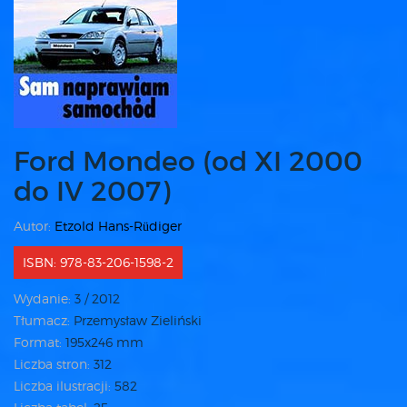
Ford Mondeo (od XI 2000
do IV 2007)
Autor:
Etzold Hans-Rüdiger
ISBN: 978-83-206-1598-2
Wydanie:
3 / 2012
Tłumacz:
Przemysław Zieliński
Format:
195x246 mm
Liczba stron:
312
Liczba ilustracji:
582