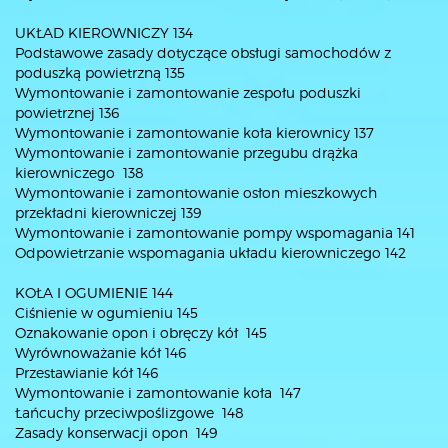
UKŁAD KIEROWNICZY 134
Podstawowe zasady dotyczące obsługi samochodów z
poduszką powietrzną 135
Wymontowanie i zamontowanie zespołu poduszki
powietrznej 136
Wymontowanie i zamontowanie koła kierownicy 137
Wymontowanie i zamontowanie przegubu drążka
kierowniczego 138
Wymontowanie i zamontowanie osłon mieszkowych
przekładni kierowniczej 139
Wymontowanie i zamontowanie pompy wspomagania 141
Odpowietrzanie wspomagania układu kierowniczego 142
KOŁA I OGUMIENIE 144
Ciśnienie w ogumieniu 145
Oznakowanie opon i obręczy kół 145
Wyrównoważanie kół 146
Przestawianie kół 146
Wymontowanie i zamontowanie koła 147
Łańcuchy przeciwpoślizgowe 148
Zasady konserwacji opon 149