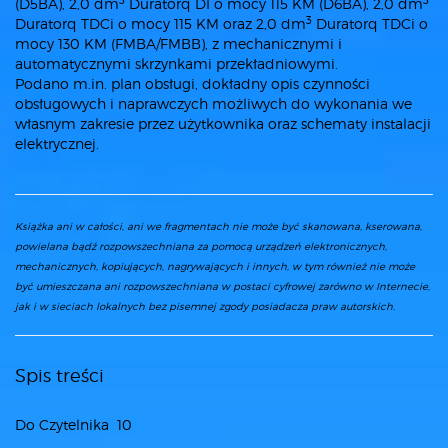
3
3
(D5BA), 2,0 dm
Duratorq DI o mocy 115 KM (D6BA), 2,0 dm
3
Duratorq TDCi o mocy 115 KM oraz 2,0 dm
Duratorq TDCi o
mocy 130 KM (FMBA/FMBB), z mechanicznymi i
automatycznymi skrzynkami przekładniowymi.
Podano m.in. plan obsługi, dokładny opis czynności
obsługowych i naprawczych możliwych do wykonania we
własnym zakresie przez użytkownika oraz schematy instalacji
elektrycznej.
Książka ani w całości, ani we fragmentach nie może być skanowana, kserowana,
powielana bądź rozpowszechniana za pomocą urządzeń elektronicznych,
mechanicznych, kopiujących, nagrywających i innych, w tym również nie może
być umieszczana ani rozpowszechniana w postaci cyfrowej zarówno w Internecie,
jak i w sieciach lokalnych bez pisemnej zgody posiadacza praw autorskich.
Spis treści
Do Czytelnika 10