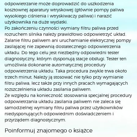
odpowietrzanie może doprowadzić do uszkodzenia
kosztownej aparatury wtryskowej (głównie pompy paliwa
wysokiego ciśnienia i wtryskiwaczy paliwa) i narazić
użytkownika na duże wydatki.
Po zakończeniu czynności wymiany filtru paliwa przed
rozruchem silnika należy prawidłowo odpowietrzyć układ.
Zalanie filtru paliwem ani uruchamianie elektrycznej pompy
zasilającej nie zapewnią dostatecznego odpowietrzenia
układu. Do tego celu jest niezbędny odpowiedni tester
diagnostyczny, którym dysponują stacje obsługi. Tester ten
umożliwia dokonanie automatycznej procedury
odpowietrzenia układu. Taka procedura zwykle trwa około
trzech minut. Należy ją stosować nie tylko przy wymianie
filtru paliwa, lecz także przy innych pracach wymagających
rozszczelnienia układu zasilania paliwem.
Ze względu na konieczność stosowania specjalnej procedury
odpowietrzania układu zasilania paliwem nie zaleca się
samodzielnej wymiany filtru paliwa przez użytkowników
niedysponujących odpowiednim doświadczeniem i
przyrządem diagnostycznym.
Poinformuj znajomego o książce