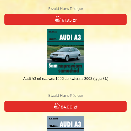
Etzold Hans-Rüdiger
61.95 zł
Audi A3 od czerwca 1996 do kwietnia 2003 (typu 8L)
Etzold Hans-Rüdiger
84.00 zł