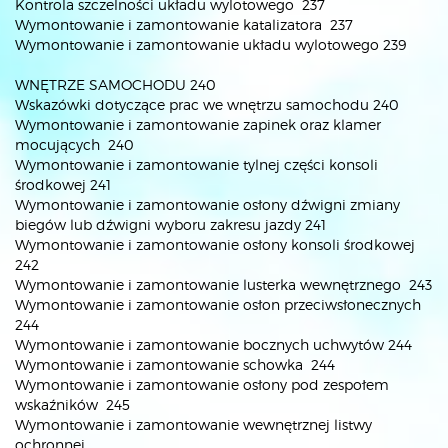
Kontrola szczelności układu wylotowego 237
Wymontowanie i zamontowanie katalizatora 237
Wymontowanie i zamontowanie układu wylotowego 239
WNĘTRZE SAMOCHODU 240
Wskazówki dotyczące prac we wnętrzu samochodu 240
Wymontowanie i zamontowanie zapinek oraz klamer
mocujących 240
Wymontowanie i zamontowanie tylnej części konsoli
środkowej 241
Wymontowanie i zamontowanie osłony dźwigni zmiany
biegów lub dźwigni wyboru zakresu jazdy 241
Wymontowanie i zamontowanie osłony konsoli środkowej
242
Wymontowanie i zamontowanie lusterka wewnętrznego 243
Wymontowanie i zamontowanie osłon przeciwsłonecznych
244
Wymontowanie i zamontowanie bocznych uchwytów 244
Wymontowanie i zamontowanie schowka 244
Wymontowanie i zamontowanie osłony pod zespołem
wskaźników 245
Wymontowanie i zamontowanie wewnętrznej listwy
ochronnej