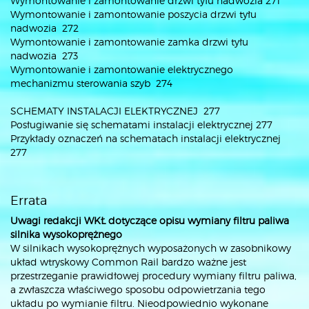
Wymontowanie i zamontowanie drzwi tyłu nadwozia 271
Wymontowanie i zamontowanie poszycia drzwi tyłu
nadwozia 272
Wymontowanie i zamontowanie zamka drzwi tyłu
nadwozia 273
Wymontowanie i zamontowanie elektrycznego
mechanizmu sterowania szyb 274
SCHEMATY INSTALACJI ELEKTRYCZNEJ 277
Posługiwanie się schematami instalacji elektrycznej 277
Przykłady oznaczeń na schematach instalacji elektrycznej
277
Errata
Uwagi redakcji WKŁ dotyczące opisu wymiany filtru paliwa
silnika wysokoprężnego
W silnikach wysokoprężnych wyposażonych w zasobnikowy
układ wtryskowy Common Rail bardzo ważne jest
przestrzeganie prawidłowej procedury wymiany filtru paliwa,
a zwłaszcza właściwego sposobu odpowietrzania tego
układu po wymianie filtru. Nieodpowiednio wykonane