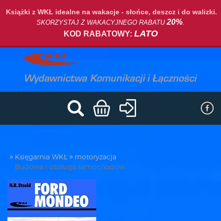
Książki z WKŁ idealne na wakacje - słońce, deszcz i do walizki.
20%
SKORZYSTAJ Z WAKACYJNEGO RABATU
.
LATO
KOD RABATOWY:
Księgarnia WKŁ
motoryzacja
Budowa i obsługa samochodów