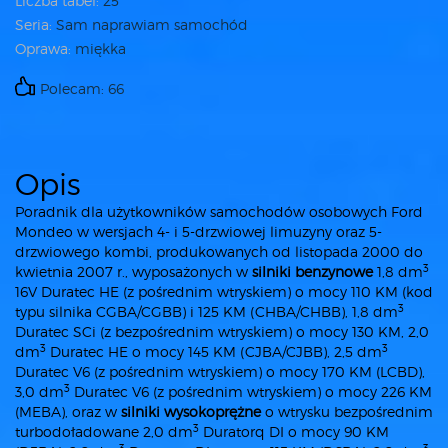
Liczba tabel:
25
Seria:
Sam naprawiam samochód
Oprawa:
miękka
Polecam: 66
Opis
Poradnik dla użytkowników samochodów osobowych Ford
Mondeo w wersjach 4- i 5-drzwiowej limuzyny oraz 5-
drzwiowego kombi, produkowanych od listopada 2000 do
3
kwietnia 2007 r., wyposażonych w
silniki benzynowe
1,8 dm
16V Duratec HE (z pośrednim wtryskiem) o mocy 110 KM (kod
3
typu silnika CGBA/CGBB) i 125 KM (CHBA/CHBB), 1,8 dm
Duratec SCi (z bezpośrednim wtryskiem) o mocy 130 KM, 2,0
3
3
dm
Duratec HE o mocy 145 KM (CJBA/CJBB), 2,5 dm
Duratec V6 (z pośrednim wtryskiem) o mocy 170 KM (LCBD),
3
3,0 dm
Duratec V6 (z pośrednim wtryskiem) o mocy 226 KM
(MEBA), oraz w
silniki wysokoprężne
o wtrysku bezpośrednim
3
turbodoładowane 2,0 dm
Duratorq DI o mocy 90 KM