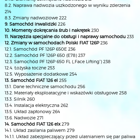
8.2. Naprawa nadwozia uszkodzonego w wyniku zderzenia
214
8.3. Zmiany nadwoziowe 222
9. Samochód inwalidzki
226
10. Momenty dokręcania śrub i nakrętek
230
11. Narzędzia specjalne do obsługi i naprawy samochodu
233
12. Zmiany w samochodach Polski FIAT 126P
236
12.1. Samochód PF 126P 650E 236
12.2. Samochód PF 126P 650 (E78) 237
12.3. Samochód PF 126P 650 FL („Face Lifting”) 238
12.4. Łożyska toczne 253
12.5. Wyposażenie dodatkowe 254
13. Samochód FIAT 126 el
255
13.1. Dane techniczne samochodu 256
13.2. Materiały eksploatacyjne i wskazówki obsługowe 258
13.3. Silnik 260
13.4. Instalacja elektryczna 262
13.5. Układ zapłonowy 264
13.6. Nadwozie 271
14. Samochód FIAT 126 elx
279
14.1. Układ zasilania paliwem 279
14.1.1. Układ zabezpieczający przed ulatnianiem się par paliwa