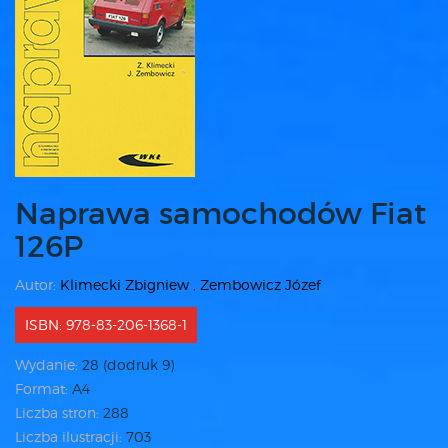
Naprawa samochodów Fiat
126P
Autor:
Klimecki Zbigniew
,
Zembowicz Józef
ISBN: 978-83-206-1368-1
Wydanie:
28 (dodruk 9)
Format:
A4
Liczba stron:
288
Liczba ilustracji:
703