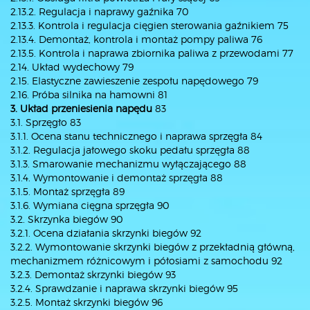
2.13.2. Regulacja i naprawy gaźnika 70
2.13.3. Kontrola i regulacja cięgien sterowania gaźnikiem 75
2.13.4. Demontaż, kontrola i montaż pompy paliwa 76
2.13.5. Kontrola i naprawa zbiornika paliwa z przewodami 77
2.14. Układ wydechowy 79
2.15. Elastyczne zawieszenie zespołu napędowego 79
2.16. Próba silnika na hamowni 81
3. Układ przeniesienia napędu
83
3.1. Sprzęgło 83
3.1.1. Ocena stanu technicznego i naprawa sprzęgła 84
3.1.2. Regulacja jałowego skoku pedału sprzęgła 88
3.1.3. Smarowanie mechanizmu wyłączającego 88
3.1.4. Wymontowanie i demontaż sprzęgła 88
3.1.5. Montaż sprzęgła 89
3.1.6. Wymiana cięgna sprzęgła 90
3.2. Skrzynka biegów 90
3.2.1. Ocena działania skrzynki biegów 92
3.2.2. Wymontowanie skrzynki biegów z przekładnią główną,
mechanizmem różnicowym i półosiami z samochodu 92
3.2.3. Demontaż skrzynki biegów 93
3.2.4. Sprawdzanie i naprawa skrzynki biegów 95
3.2.5. Montaż skrzynki biegów 96