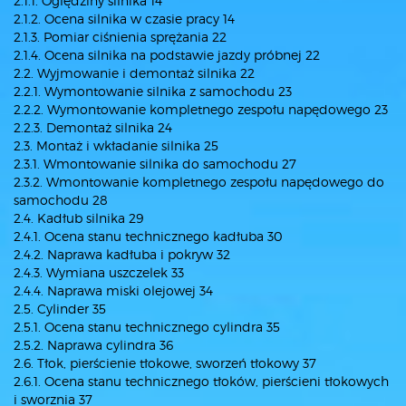
2.1.1. Oględziny silnika 14
2.1.2. Ocena silnika w czasie pracy 14
2.1.3. Pomiar ciśnienia sprężania 22
2.1.4. Ocena silnika na podstawie jazdy próbnej 22
2.2. Wyjmowanie i demontaż silnika 22
2.2.1. Wymontowanie silnika z samochodu 23
2.2.2. Wymontowanie kompletnego zespołu napędowego 23
2.2.3. Demontaż silnika 24
2.3. Montaż i wkładanie silnika 25
2.3.1. Wmontowanie silnika do samochodu 27
2.3.2. Wmontowanie kompletnego zespołu napędowego do
samochodu 28
2.4. Kadłub silnika 29
2.4.1. Ocena stanu technicznego kadłuba 30
2.4.2. Naprawa kadłuba i pokryw 32
2.4.3. Wymiana uszczelek 33
2.4.4. Naprawa miski olejowej 34
2.5. Cylinder 35
2.5.1. Ocena stanu technicznego cylindra 35
2.5.2. Naprawa cylindra 36
2.6. Tłok, pierścienie tłokowe, sworzeń tłokowy 37
2.6.1. Ocena stanu technicznego tłoków, pierścieni tłokowych
i sworznia 37