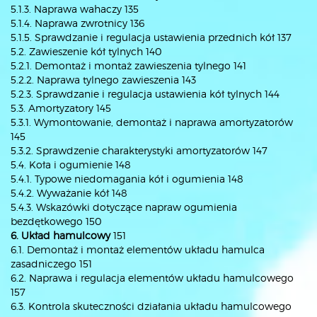
5.1.3. Naprawa wahaczy 135
5.1.4. Naprawa zwrotnicy 136
5.1.5. Sprawdzanie i regulacja ustawienia przednich kół 137
5.2. Zawieszenie kół tylnych 140
5.2.1. Demontaż i montaż zawieszenia tylnego 141
5.2.2. Naprawa tylnego zawieszenia 143
5.2.3. Sprawdzanie i regulacja ustawienia kół tylnych 144
5.3. Amortyzatory 145
5.3.1. Wymontowanie, demontaż i naprawa amortyzatorów
145
5.3.2. Sprawdzenie charakterystyki amortyzatorów 147
5.4. Koła i ogumienie 148
5.4.1. Typowe niedomagania kół i ogumienia 148
5.4.2. Wyważanie kół 148
5.4.3. Wskazówki dotyczące napraw ogumienia
bezdętkowego 150
6. Układ hamulcowy
151
6.1. Demontaż i montaż elementów układu hamulca
zasadniczego 151
6.2. Naprawa i regulacja elementów układu hamulcowego
157
6.3. Kontrola skuteczności działania układu hamulcowego