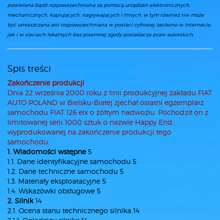
powielana bądź rozpowszechniana za pomocą urządzeń elektronicznych,
mechanicznych, kopiujących, nagrywających i innych, w tym również nie może
być umieszczana ani rozpowszechniana w postaci cyfrowej zarówno w Internecie,
jak i w sieciach lokalnych bez pisemnej zgody posiadacza praw autorskich.
Spis treści
Zakończenie produkcji
Dnia 22 września 2000 roku z linii produkcyjnej zakładu FIAT
AUTO POLAND w Bielsku-Białej zjechał ostatni egzemplarz
samochodu FIAT 126 elx o żółtym nadwoziu. Pochodził on z
limitowanej serii 1000 sztuk o nazwie Happy End,
wyprodukowanej na zakończenie produkcji tego
samochodu.
1. Wiadomości wstępne
5
1.1. Dane identyfikacyjne samochodu 5
1.2. Dane techniczne samochodu 5
1.3. Materiały eksploatacyjne 5
1.4. Wskazówki obsługowe 5
2. Silnik
14
2.1. Ocena stanu technicznego silnika 14