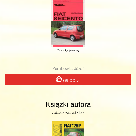
Fiat Seicento
Zembowicz Józef
69.00 zł
Książki autora
zobacz wszystkie >