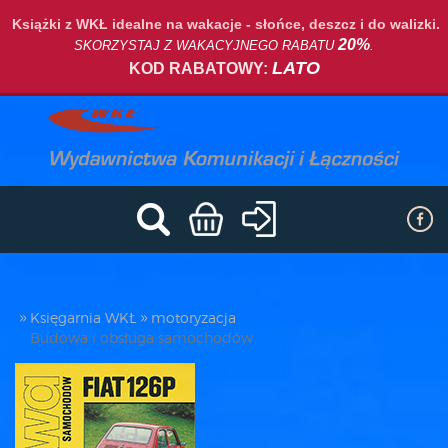
Książki z WKŁ idealne na wakacje - słońce, deszcz i do walizki.
20%
SKORZYSTAJ Z WAKACYJNEGO RABATU
.
LATO
KOD RABATOWY:
Księgarnia WKŁ
motoryzacja
Budowa i obsługa samochodów