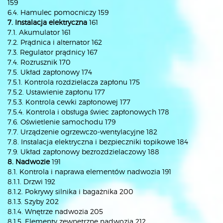
159
6.4. Hamulec pomocniczy 159
7. Instalacja elektryczna
161
7.1. Akumulator 161
7.2. Prądnica i alternator 162
7.3. Regulator prądnicy 167
7.4. Rozrusznik 170
7.5. Układ zapłonowy 174
7.5.1. Kontrola rozdzielacza zapłonu 175
7.5.2. Ustawienie zapłonu 177
7.5.3. Kontrola cewki zapłonowej 177
7.5.4. Kontrola i obsługa świec zapłonowych 178
7.6. Oświetlenie samochodu 179
7.7. Urządzenie ogrzewczo-wentylacyjne 182
7.8. Instalacja elektryczna i bezpieczniki topikowe 184
7.9. Układ zapłonowy bezrozdzielaczowy 188
8. Nadwozie
191
8.1. Kontrola i naprawa elementów nadwozia 191
8.1.1. Drzwi 192
8.1.2. Pokrywy silnika i bagażnika 200
8.1.3. Szyby 202
8.1.4. Wnętrze nadwozia 205
8.1.5. Elementy zewnętrzne nadwozia 212