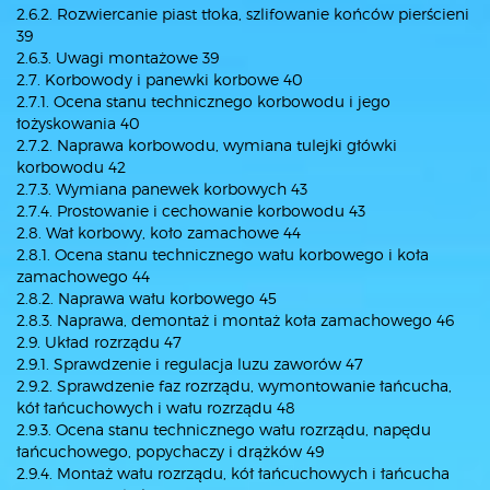
2.6.2. Rozwiercanie piast tłoka, szlifowanie końców pierścieni
39
2.6.3. Uwagi montażowe 39
2.7. Korbowody i panewki korbowe 40
2.7.1. Ocena stanu technicznego korbowodu i jego
łożyskowania 40
2.7.2. Naprawa korbowodu, wymiana tulejki główki
korbowodu 42
2.7.3. Wymiana panewek korbowych 43
2.7.4. Prostowanie i cechowanie korbowodu 43
2.8. Wał korbowy, koło zamachowe 44
2.8.1. Ocena stanu technicznego wału korbowego i koła
zamachowego 44
2.8.2. Naprawa wału korbowego 45
2.8.3. Naprawa, demontaż i montaż koła zamachowego 46
2.9. Układ rozrządu 47
2.9.1. Sprawdzenie i regulacja luzu zaworów 47
2.9.2. Sprawdzenie faz rozrządu, wymontowanie łańcucha,
kół łańcuchowych i wału rozrządu 48
2.9.3. Ocena stanu technicznego wału rozrządu, napędu
łańcuchowego, popychaczy i drążków 49
2.9.4. Montaż wału rozrządu, kół łańcuchowych i łańcucha