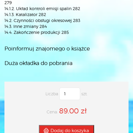
279
14.1.2. Układ kontroli emisji spalin 282
14.1.3. Katalizator 282
14.2. Czynności obsługi okresowej 283
14.3. Inne zmiany 284
14.4. Zakończenie produkcji 285
Poinformuj znajomego o książce
Duża okładka do pobrania
Liczba
szt.
89.00 zł
Cena:
Dodaj do koszyka