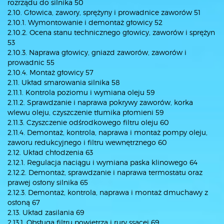
rozrządu do silnika 50
2.10. Głowica, zawory, sprężyny i prowadnice zaworów 51
2.10.1. Wymontowanie i demontaż głowicy 52
2.10.2. Ocena stanu technicznego głowicy, zaworów i sprężyn
53
2.10.3. Naprawa głowicy, gniazd zaworów, zaworów i
prowadnic 55
2.10.4. Montaż głowicy 57
2.11. Układ smarowania silnika 58
2.11.1. Kontrola poziomu i wymiana oleju 59
2.11.2. Sprawdzanie i naprawa pokrywy zaworów, korka
wlewu oleju, czyszczenie tłumika płomieni 59
2.11.3. Czyszczenie odśrodkowego filtru oleju 60
2.11.4. Demontaż, kontrola, naprawa i montaż pompy oleju,
zaworu redukcyjnego i filtru wewnętrznego 60
2.12. Układ chłodzenia 63
2.12.1. Regulacja naciągu i wymiana paska klinowego 64
2.12.2. Demontaż, sprawdzanie i naprawa termostatu oraz
prawej osłony silnika 65
2.12.3. Demontaż, kontrola, naprawa i montaż dmuchawy z
osłoną 67
2.13. Układ zasilania 69
2.13.1. Obsługa filtru powietrza i rury ssącej 69