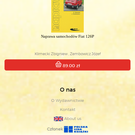
Naprawa samochodów Fiat 126P
Klimecki Zbigniew , Zembowicz Józef
89.00 zł
O nas
O Wydawnictwie
Kontakt
About us
Członek