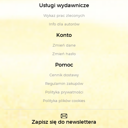
Usługi wydawnicze
Wykaz prac zleconych
Info dla autorów
Konto
Zmień dane
Zmień hasło
Pomoc
Cennik dostawy
Regulamin zakupów
Polityka prywatności
Polityka plików cookies
Zapisz się do newslettera