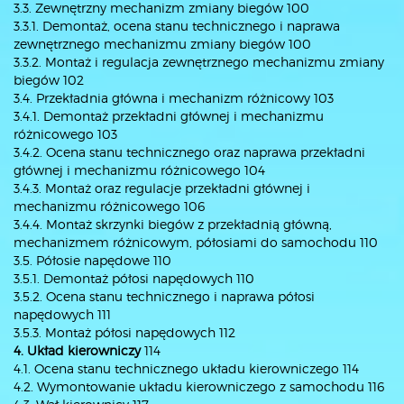
3.3. Zewnętrzny mechanizm zmiany biegów 100
3.3.1. Demontaż, ocena stanu technicznego i naprawa
zewnętrznego mechanizmu zmiany biegów 100
3.3.2. Montaż i regulacja zewnętrznego mechanizmu zmiany
biegów 102
3.4. Przekładnia główna i mechanizm różnicowy 103
3.4.1. Demontaż przekładni głównej i mechanizmu
różnicowego 103
3.4.2. Ocena stanu technicznego oraz naprawa przekładni
głównej i mechanizmu różnicowego 104
3.4.3. Montaż oraz regulacje przekładni głównej i
mechanizmu różnicowego 106
3.4.4. Montaż skrzynki biegów z przekładnią główną,
mechanizmem różnicowym, półosiami do samochodu 110
3.5. Półosie napędowe 110
3.5.1. Demontaż półosi napędowych 110
3.5.2. Ocena stanu technicznego i naprawa półosi
napędowych 111
3.5.3. Montaż półosi napędowych 112
4. Układ kierowniczy
114
4.1. Ocena stanu technicznego układu kierowniczego 114
4.2. Wymontowanie układu kierowniczego z samochodu 116