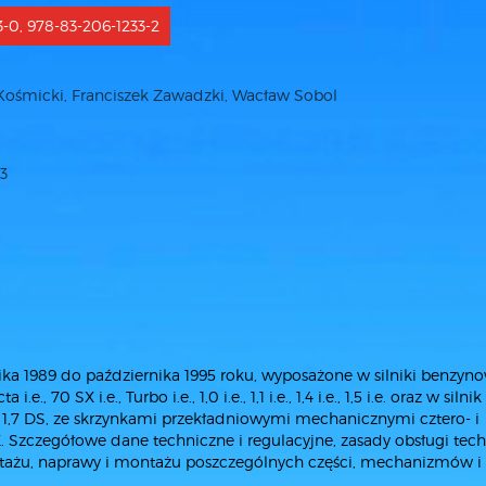
3-0, 978-83-206-1233-2
ośmicki, Franciszek Zawadzki, Wacław Sobol
3
 1989 do października 1995 roku, wyposażone w silniki benzyn
., 70 SX i.e., Turbo i.e., 1,0 i.e., 1,1 i.e., 1,4 i.e., 1,5 i.e. oraz w silnik
az 1,7 DS, ze skrzynkami przekładniowymi mechanicznymi cztero- i
Szczegółowe dane techniczne i regulacyjne, zasady obsługi tech
ntażu, naprawy i montażu poszczególnych części, mechanizmów i