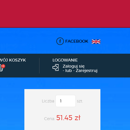
FACEBOOK
WÓJ KOSZYK
LOGOWANIE
Zaloguj się
0
- lub -
Zarejestruj
Liczba
szt.
51.45 zł
Cena: