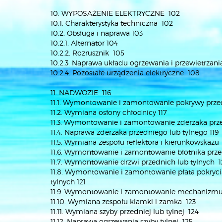
10. WYPOSAŻENIE ELEKTRYCZNE 102
10.1. Charakterystyka techniczna 102
10.2. Obsługa i naprawa 103
10.2.1. Alternator 104
10.2.2. Rozrusznik 105
10.2.3. Naprawa układu ogrzewania i przewietrzani
10.2.4. Pozostałe urządzenia elektryczne 108
11. NADWOZIE 116
11.1. Wymontowanie i zamontowanie pokrywy przedz
11.2. Wymiana osłony chłodnicy 117
11.3. Wymontowanie i zamontowanie zderzaka prz
11.4. Naprawa zderzaka przedniego lub tylnego 119
11.5. Wymiana zespołu reflektora i kierunkowskazu 
11.6. Wymontowanie i zamontowanie błotnika prz
11.7. Wymontowanie drzwi przednich lub tylnych 
11.8. Wymontowanie i zamontowanie płata pokryci
tylnych 121
11.9. Wymontowanie i zamontowanie mechanizmu 
11.10. Wymiana zespołu klamki i zamka 123
11.11. Wymiana szyby przedniej lub tylnej 124
11.12. Naprawa ogrzewania szyby tylnej 125