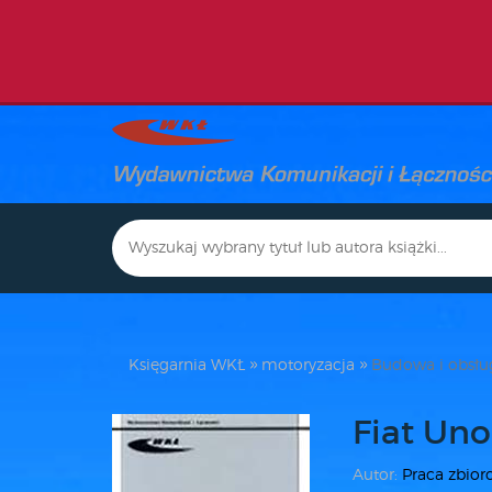
Księgarnia WKŁ
motoryzacja
Budowa i obsł
Fiat Uno
Autor:
Praca zbio