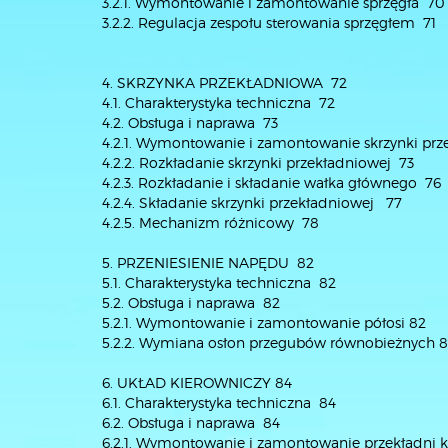
3.2.1. Wymontowanie i zamontowanie sprzęgła 70
3.2.2. Regulacja zespołu sterowania sprzęgłem 71
4. SKRZYNKA PRZEKŁADNIOWA 72
4.1. Charakterystyka techniczna 72
4.2. Obsługa i naprawa 73
4.2.1. Wymontowanie i zamontowanie skrzynki prz
4.2.2. Rozkładanie skrzynki przekładniowej 73
4.2.3. Rozkładanie i składanie wałka głównego 76
4.2.4. Składanie skrzynki przekładniowej 77
4.2.5. Mechanizm różnicowy 78
5. PRZENIESIENIE NAPĘDU 82
5.1. Charakterystyka techniczna 82
5.2. Obsługa i naprawa 82
5.2.1. Wymontowanie i zamontowanie półosi 82
5.2.2. Wymiana osłon przegubów równobieżnych 8
6. UKŁAD KIEROWNICZY 84
6.1. Charakterystyka techniczna 84
6.2. Obsługa i naprawa 84
6.2.1. Wymontowanie i zamontowanie przekładni k