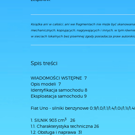
Książka ani w całości, ani we fragmentach nie może być skanowan
mechanicznych, kopiujących, nagrywających i innych, w tym równie
w sieciach lokalnych bez pisemnej zgody posiadacza praw autorskic
Spis treści
WIADOMOŚCI WSTĘPNE 7
Opis modeli 7
Identyfikacja samochodu 8
Eksploatacja samochodu 9
Fiat Uno - silniki benzynowe 0,9/1,0/1,1/1,4/1,0i/1,1i/1,4i
3
1. SILNIK 903 cm
26
1.1. Charakterystyka techniczna 26
1.2. Obsługa i naprawa 31