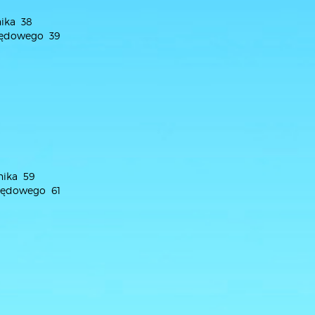
nika 38
apędowego 39
nika 59
apędowego 61