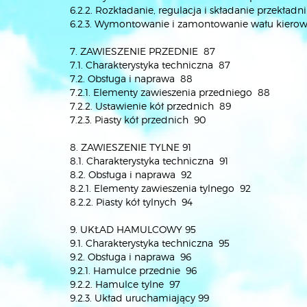
6.2.2. Rozkładanie, regulacja i składanie przekładn
6.2.3. Wymontowanie i zamontowanie wału kiero
7. ZAWIESZENIE PRZEDNIE 87
7.1. Charakterystyka techniczna 87
7.2. Obsługa i naprawa 88
7.2.1. Elementy zawieszenia przedniego 88
7.2.2. Ustawienie kół przednich 89
7.2.3. Piasty kół przednich 90
8. ZAWIESZENIE TYLNE 91
8.1. Charakterystyka techniczna 91
8.2. Obsługa i naprawa 92
8.2.1. Elementy zawieszenia tylnego 92
8.2.2. Piasty kół tylnych 94
9. UKŁAD HAMULCOWY 95
9.1. Charakterystyka techniczna 95
9.2. Obsługa i naprawa 96
9.2.1. Hamulce przednie 96
9.2.2. Hamulce tylne 97
9.2.3. Układ uruchamiający 99