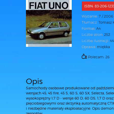
ISBN: 83-206-123
Wydanie:
7 / 2006
Tłumacz:
Tomasz K
Format:
A4
Liczba stron:
252
Liczba ilustracji:
44
Oprawa:
miękka
Polecam: 26
Opis
Samochody osobowe produkowane od października
wersjach 45, 45 fire, 45 S, 60 S, 60 SX, Selecta, Selecta i.e
wysokoprężny 1,7 D - wersje 60 D, 60 DS, 1,7 D or
pięciobiegowymi oraz skrzynką automatyczną CTX. 
i niezbędne materiały eksploatacyjne. Opis demo
zespołów.