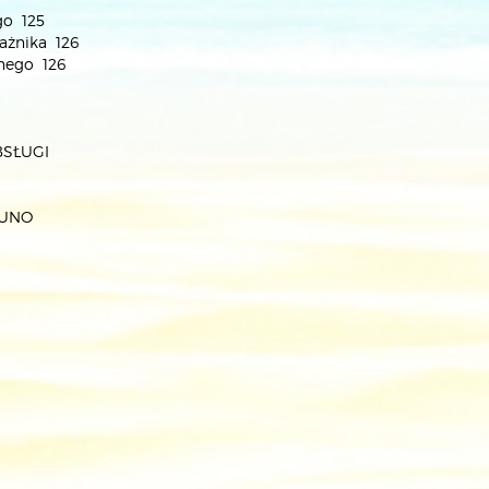
go 125
ażnika 126
lnego 126
BSŁUGI
 UNO