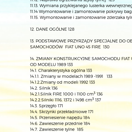
11.13. Wymiana przyklejanego lusterka wewnętrzne
11.14 Wymontowanie i zamontowanie pokrywy bag
11.15. Wymontowanie i zamontowanie zderzaka ty
12. DANE OGÓLNE 128
13. PODSTAWOWE PRZYRZĄDY SPECJALNE DO O
SAMOCHODÓW FIAT UNO 45 FIRE 130
14. ZMIANY KONSTRUKCYJNE SAMOCHODU FIAT
OD MODELU 1989 133
14.1. Charakterystyka ogólna 133
14.1.1. Zmiany w modelach 1989 -1991 133
14.1.2.Zmiany od modeli 1992 133
14.2. Silnik 136
3
14.2.1.Silnik FIRE 1000 i 1100 cm
136
3
14.2.2.Silniki 1116, 1372 i 1498 cm
137
14.3. Sprzęgło 171
14.4. Skrzynki przekładniowe 171
14.5. Przeniesienie napędu 184
14.6. Zawieszenie przednie 184
14.7. Zawieszenie tylne 185