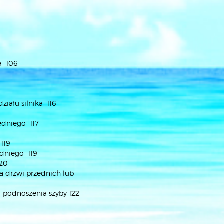
a 106
iału silnika 116
edniego 117
119
edniego 119
120
a drzwi przednich lub
podnoszenia szyby 122