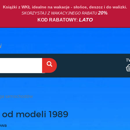
Książki z WKŁ idealne na wakacje - słońce, deszcz i do walizki.
20%
SKORZYSTAJ Z WAKACYJNEGO RABATU
.
LATO
KOD RABATOWY:
T
uga samochodów
 od modeli 1989
rowa