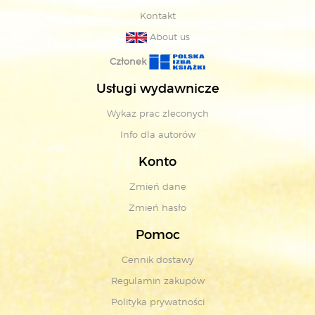
Kontakt
About us
Członek
Usługi wydawnicze
Wykaz prac zleconych
Info dla autorów
Konto
Zmień dane
Zmień hasło
Pomoc
Cennik dostawy
Regulamin zakupów
Polityka prywatności