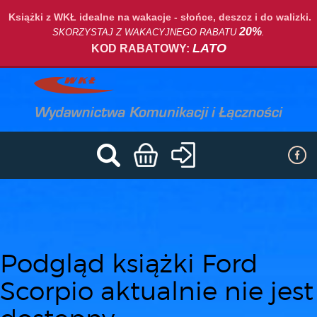
Książki z WKŁ idealne na wakacje - słońce, deszcz i do walizki.
20%
SKORZYSTAJ Z WAKACYJNEGO RABATU
.
LATO
KOD RABATOWY:
Podgląd książki Ford
Scorpio aktualnie nie jest