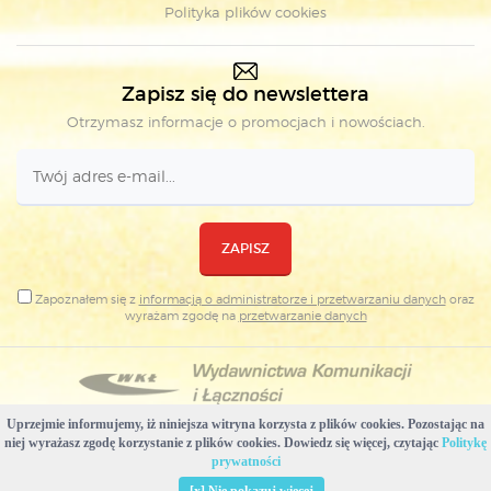
Polityka plików cookies
Zapisz się do newslettera
Otrzymasz informacje o promocjach i nowościach.
ZAPISZ
Zapoznałem się z
informacją o administratorze i przetwarzaniu danych
oraz
wyrażam zgodę na
przetwarzanie danych
Uprzejmie informujemy, iż niniejsza witryna korzysta z plików cookies. Pozostając na
Copyright © Wydawnictwa Komunikacji i Łączności
niej wyrażasz zgodę korzystanie z plików cookies. Dowiedz się więcej, czytając
Politykę
Projekt i realizacja: WKŁ & Plovedesign
prywatności
Usuń pliki cookies stworzone przez tę witrynę