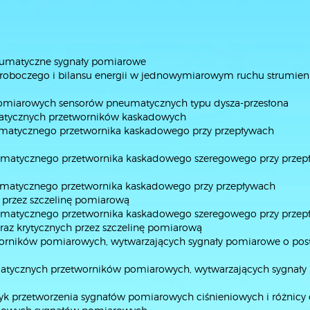
neumatyczne sygnały pomiarowe
a roboczego i bilansu energii w jednowymiarowym ruchu strumien
h pomiarowych sensorów pneumatycznych typu dysza-przesłona
atycznych przetworników kaskadowych
umatycznego przetwornika kaskadowego przy przepływach
umatycznego przetwornika kaskadowego szeregowego przy przep
umatycznego przetwornika kaskadowego przy przepływach
 przez szczelinę pomiarową
umatycznego przetwornika kaskadowego szeregowego przy przep
raz krytycznych przez szczelinę pomiarową
orników pomiarowych, wytwarzających sygnały pomiarowe o pos
umatycznych przetworników pomiarowych, wytwarzających sygnały
styk przetworzenia sygnałów pomiarowych ciśnieniowych i różnicy 