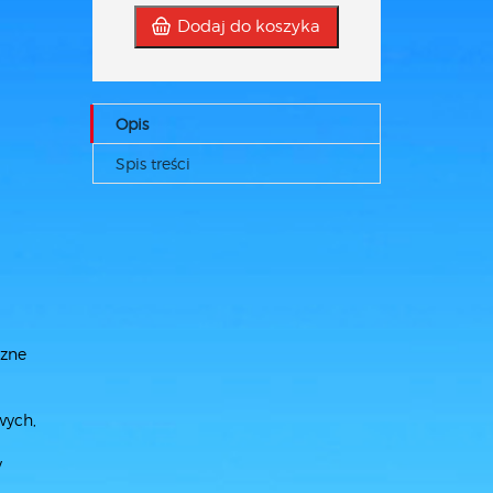
Dodaj do koszyka
Opis
Spis treści
czne
wych,
y