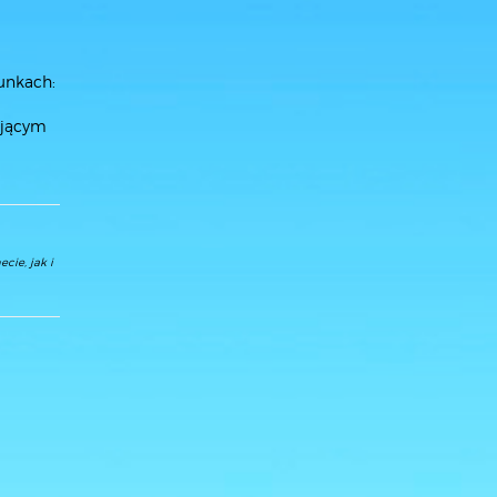
unkach:
ującym
cie, jak i