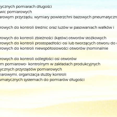
ycznych pomiarach długości
owic pomiarowych
pomiarowym przyrządu, wymiary powierzchni bazowych pneumatycz
rowych do kontroli średnic oraz luzów w pasowaniach wałków i
rowych do kontroli zbieżności (kątów) otworów stożkowych
owych do kontroli prostopadłości osi lub tworzących otworu do 
rowych do kontroli niewspółosiowości otworów (nominalnie
owych do kontroli odległości osi otworów
em pomiarowo- kontrolnym w zakładach produkcyjnych
atycznych przyrządów pomiarowych
rowymi, organizacja służby kontroli
eumatycznych systemach do pomiarów długości