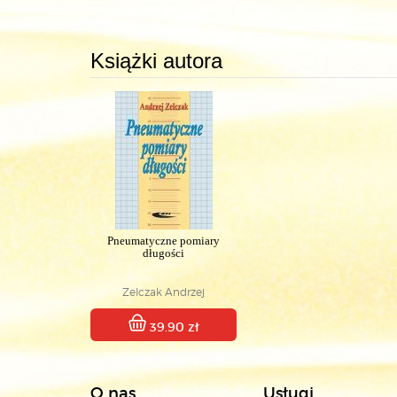
Książki autora
Pneumatyczne pomiary
długości
Zelczak Andrzej
39.90 zł
O nas
Usługi