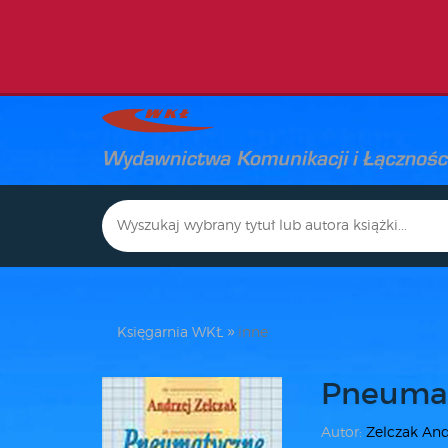
Księgarnia WKŁ
inne
Pneumat
Autor:
Zelczak And