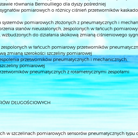
awie równania Bernoulliego dla dyszy pośredniej
ch sygnałów pomiarowych o różnicy ciśnień przetworników kaskad
ych systemów pomiarowych złożonych z pneumatycznych i mecha
orzenia stanów nieustalonych, zespolonych w łańcuch pomiarowy
 wzbudzonych do działania skokową zmianą ciśnieniowego sygn
ch, zespolonych w łańcuch pomiarowy przetworników pneumatyczn
ą zmianą szerokości szczeliny pomiarowej
 zespolenia przetworników pneumatycznych i mechanicznych,
szczeliny pomiarowej
h przetworników pneumatycznych z rotametrycznymi zespołami
ARÓW DŁUGOŚCIOWYCH
nych w szczelinach pomiarowych sensorów pneumatycznych typu 