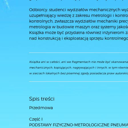
Odbiorcy: studenci wydziałów mechanicznych wyżs
uzupełniający wiedzę z zakresu metrologii i kont
kontrolnych, zwłaszcza wydziałów mechaniki prec
metrologia w budowie maszyn oraz systemy jakoś
Książka może być przydatna również inżynierom
nad konstrukcją i eksploatacją sprzętu kontrolnego
Książka ani w całości, ani we fragmentach nie może być skanowan
mechanicznych, kopiujących, nagrywających i innych, w tym równie
w sieciach lokalnych bez pisemnej zgody posiadacza praw autorskic
Spis treści
Przedmowa
Część I
PODSTAWY FIZYCZNO-METROLOGICZNE PNEUM