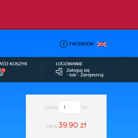
FACEBOOK
WÓJ KOSZYK
LOGOWANIE
Zaloguj się
0
- lub -
Zarejestruj
Liczba
szt.
39.90 zł
Cena: