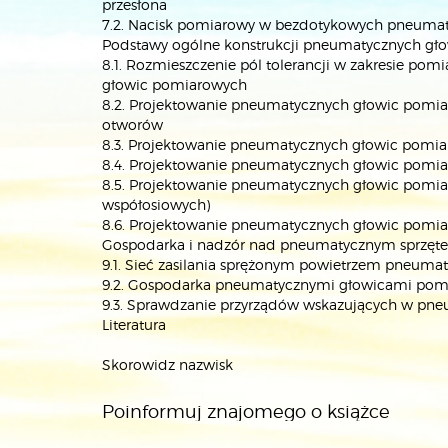
przesłona
7.2. Nacisk pomiarowy w bezdotykowych pneumat
Podstawy ogólne konstrukcji pneumatycznych gł
8.1. Rozmieszczenie pól tolerancji w zakresie 
głowic pomiarowych
8.2. Projektowanie pneumatycznych głowic pomia
otworów
8.3. Projektowanie pneumatycznych głowic pomia
8.4. Projektowanie pneumatycznych głowic pomiar
8.5. Projektowanie pneumatycznych głowic pomia
współosiowych)
8.6. Projektowanie pneumatycznych głowic pomiar
Gospodarka i nadzór nad pneumatycznym sprzęt
9.1. Sieć zasilania sprężonym powietrzem pneum
9.2. Gospodarka pneumatycznymi głowicami pomia
9.3. Sprawdzanie przyrządów wskazujących w pn
Literatura
Skorowidz nazwisk
Poinformuj znajomego o książce