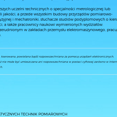
zych uczelni technicznych o specjalności metrologicznej lub
roli jakości, a przede wszystkim budowy przyrządów pomiarowo-
yzyjnej i mechatroniki, słuchacze studiów podyplomowych o kier
ci, a także pracownicy naukowi wymienionych wydziałów.
 zatrudnionym w zakładach przemysłu elektromaszynowego, prac
.
a, kserowana, powielana bądź rozpowszechniana za pomocą urządzeń elektronicznych,
ż nie może być umieszczana ani rozpowszechniana w postaci cyfrowej zarówno w Interne
h.
ATYCZNYCH TECHNIK POMIAROWYCH