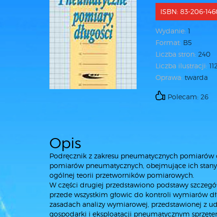
ISBN: 83-206-14
Wydanie:
1
Format:
B5
Liczba stron:
240
Liczba ilustracji:
11
Oprawa:
twarda
Polecam: 26
Opis
Podręcznik z zakresu pneumatycznych pomiarów d
pomiarów pneumatycznych, obejmujące ich stany 
ogólnej teorii przetworników pomiarowych.
W części drugiej przedstawiono podstawy szcz
przede wszystkim głowic do kontroli wymiarów d
zasadach analizy wymiarowej, przedstawionej z 
gospodarki i eksploatacji pneumatycznym sprzę