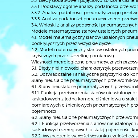
3.3. Błędy dodatkowe i pojęciowo zbliżone ciśni
3.3.1. Podstawy ogólne analizy podatności prze
3.3.2. Analiza podatności pneumatycznego przet
3.3.3. Analiza podatności pneumatycznego prze
3.4. Wnioski z analizy podatności pneumatyczny
Modele matematyczne stanów ustalonych pneuma
4.1. Model matematyczny stanów ustalonych pneu
podkrytycznych przez wszystkie dysze
4.2. Model matematyczny stanów ustalonych pne
krytycznych przez szczelinę pomiarową
Własności metrologiczne pneumatycznych przetw
5.1. Błędy nieliniowości charakterystyk przetwor
5.2. Doświadczalne i analityczne przyczynki do 
Stany nieustalone pneumatycznych przetwornik
6.1. Stany nieustalone pneumatycznych przetwor
6.1.1. Funkcja przetworzenia stanów nieustalon
kaskadowych z jedną komorą ciśnieniową o stałej 
pomiarowych ciśnieniowych pneumatycznych prze
pojemności
6.2. Stany nieustalone pneumatycznych przetwor
6.2.1. Funkcja przetworzenia stanów nieustalon
kaskadowych szeregowych o stałej pojemności ko
6.2.2. Wyznaczenie wartości stosunku czułości 