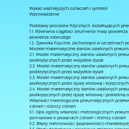
Wykaz ważniejszych oznaczeń i symboli
Wprowadzenie
Podstawy procesów fizycznych, kształtujących p
1.1. Równania ciągłości strumienia masy powietrz
powietrza roboczego
1.2. Zjawiska fizyczne, zachodzące w szczelinac
Modele matematyczne stanów ustalonych pneum
2.1. Model matematyczny stanów ustalonych pne
podkrytycznych przez wszystkie dysze
2.2. Model matematyczny stanów ustalonych pne
podkrytycznych przez wszystkie dysze
2.3. Model matematyczny stanów ustalonych pne
podkrytycznych przez dyszę wlotową i krytycznych
2.4. Model matematyczny stanów ustalonych pne
podkrytycznych przez dyszę wlotową i pośrednią o
Własności metrologiczne pneumatycznych przetw
ciśnień i różnicy ciśnień
3.1. Opis ogólny własności metrologicznych pne
pomiarowe o postaciach ciśnień i różnicy ciśnień
3.2. Błędy nieliniowości (poprawności) charaktery