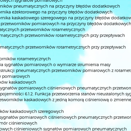
eniowych sygnałów pomiarowych
tworników pneumatycznych na przyczyny błędów dodatkowych
wornika eżektorowego na przyczyny błędów dodatkowych
twornika kaskadowego szeregowego na przyczyny błędów dodatko
ch przetworników pomiarowych na przyczyny błędów dodatkowyc
tycznych przetworników rotametrycznych
matycznych przetworników rotametrycznych przy przepływach
umatycznych przetworników rotametrycznych przy przepływach
orników rotametrycznych
zenia sygnałów pomiarowych o wymiarze strumienia masy
konstrukcji pneumatycznych przetworników pomiarowych z rotame
ów pomiarowych
ników kaskadowych
ych sygnałów pomiarowych ciśnieniowych pneumatycznych przetwo
pojemności 6.1.2. Funkcja przetworzenia stanów nieustalonych s
tworników kaskadowych z jedną komorą ciśnieniową o zmienne
ników kaskadowych szeregowych
ych sygnałów pomiarowych ciśnieniowych pneumatycznych przetwo
mór ciśnieniowych
czasowych ciśnieniowych sygnałów pomiarowych pneumatycznych