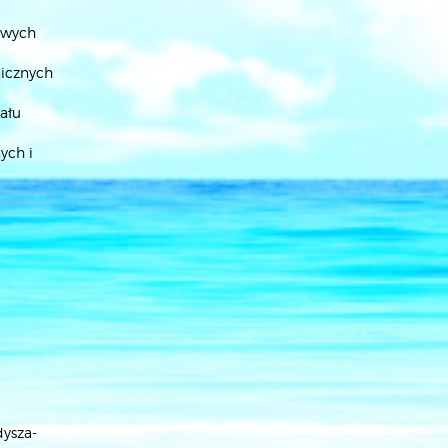
owych
nicznych
ału
ych i
dysza-