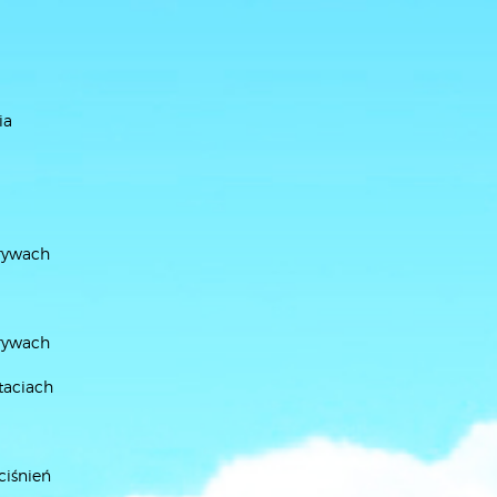
ia
ływach
ływach
taciach
ciśnień