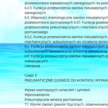
przetworników kaskadowych szeregowych na podst
6.2.3. Funkcja przetworzenia stanów nieustalony
szeregowych
6.3. Własności metrologiczne stanów nieustalon
przetworników pomiarowych 6.3.1. Funkcja przetw
przetworników pneumatycznych i mechanicznych,
pomiarowego
6.3.2. Funkcja przetworzenia stanów nieustalony
mechanicznych, wzbudzonych do działania skokow
6.4. Funkcja przetworzenia stanów nieustalonych
wzbudzonych harmonicznie zmienną szerokością 
6.5. Funkcja przetworzenia stanów nieustalonyc
wskazującymi
Literatura
Część II
PNEUMATYCZNE GŁOWICE DO KONTROLI WYMI
Wykaz ważniejszych oznaczeń i symboli
Wprowadzenie
Pneumatyczne sensory pomiarowe
7.1. Wyniki badań zjawisk fizycznych, obserwowa