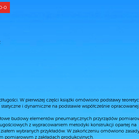
60-0
2
ługości. W pierwszej części książki omówiono podstawy teorety
statyczne i dynamiczne na podstawie współcześnie opracowanej
egółowe budowy elementów pneumatycznych przyrządów pomiaro
ługościowych z wypracowaniem metodyki konstrukcji opartej na
udziałem wybranych przykładów. W zakończeniu omówiono zasad
tem pomiarowym z zakładach produkcyjnych.