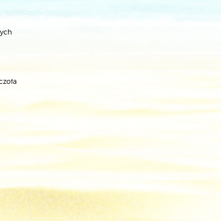
nych
czoła