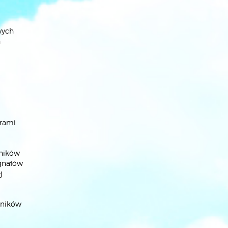
wych
h
trami
rników
ygnałów
j
rników