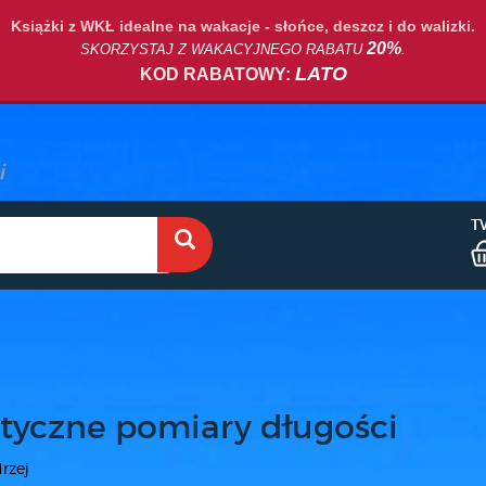
Książki z WKŁ idealne na wakacje - słońce, deszcz i do walizki.
20%
SKORZYSTAJ Z WAKACYJNEGO RABATU
.
LATO
KOD RABATOWY:
T
yczne pomiary długości
rzej