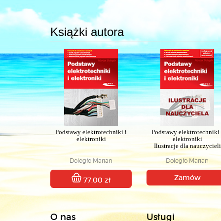
Książki autora
Podstawy elektrotechniki i
Podstawy elektrotechniki 
elektroniki
elektroniki
Ilustracje dla nauczycieli
Doległo Marian
Doległo Marian
Zamów
77.00 zł
O nas
Usługi