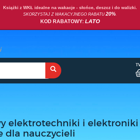
Książki z WKŁ idealne na wakacje - słońce, deszcz i do walizki.
20%
SKORZYSTAJ Z WAKACYJNEGO RABATU
.
LATO
KOD RABATOWY:
T
 elektrotechniki i elektroniki
je dla nauczycieli