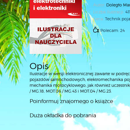
Autor:
Doległo Ma
Liczba ilustracji:
41
Seria:
Technik po
Polecam: 24
Opis
Ilustracje w wersji elektronicznej zawarte w podr
pojazdów samochodowych, elektromechanika p
mechanika motocyklowego, jak również uczestnik
/ MG.18, MOT.06 / MG.43 i MOT.04 / MG.23.
Poinformuj znajomego o książce
Duża okładka do pobrania