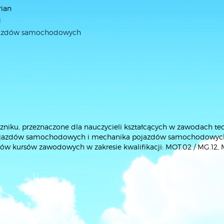
rian
1
jazdów samochodowych
ęczniku, przeznaczone dla nauczycieli kształcących w zawodach te
ojazdów samochodowych i mechanika pojazdów samochodowych
ów kursów zawodowych w zakresie kwalifikacji: MOT.02 / MG.12,