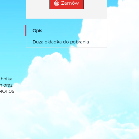
Zamów
Opis
Duża okładka do pobrania
chnika
 oraz
 MOT.05