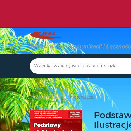
Księgarnia WKŁ
motoryzacja
Podstawy
Ilustrac