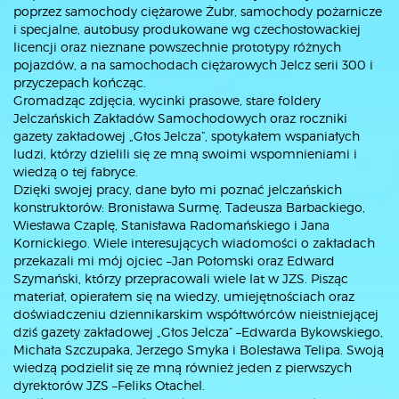
poprzez samochody ciężarowe Żubr, samochody pożarnicze
i specjalne, autobusy produkowane wg czechosłowackiej
licencji oraz nieznane powszechnie prototypy różnych
pojazdów, a na samochodach ciężarowych Jelcz serii 300 i
przyczepach kończąc.
Gromadząc zdjęcia, wycinki prasowe, stare foldery
Jelczańskich Zakładów Samochodowych oraz roczniki
gazety zakładowej „Głos Jelcza”, spotykałem wspaniałych
ludzi, którzy dzielili się ze mną swoimi wspomnieniami i
wiedzą o tej fabryce.
Dzięki swojej pracy, dane było mi poznać jelczańskich
konstruktorów: Bronisława Surmę, Tadeusza Barbackiego,
Wiesława Czaplę, Stanisława Radomańskiego i Jana
Kornickiego. Wiele interesujących wiadomości o zakładach
przekazali mi mój ojciec –Jan Połomski oraz Edward
Szymański, którzy przepracowali wiele lat w JZS. Pisząc
materiał, opierałem się na wiedzy, umiejętnościach oraz
doświadczeniu dziennikarskim współtwórców nieistniejącej
dziś gazety zakładowej „Głos Jelcza” –Edwarda Bykowskiego,
Michała Szczupaka, Jerzego Smyka i Bolesława Telipa. Swoją
wiedzą podzielił się ze mną również jeden z pierwszych
dyrektorów JZS –Feliks Otachel.