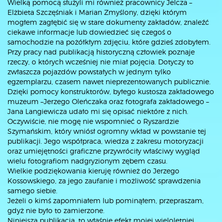
Wielką pomocą służyli mi również pracownicy Jelcza –
Elżbieta Szczęśniak i Marian Zmyślony, dzięki którym
mogłem zagłębić się w stare dokumenty zakładów, znaleźć
ciekawe informacje lub dowiedzieć się czegoś o
samochodzie na pożółkłym zdjęciu, które gdzieś zdobyłem.
Przy pracy nad publikacją historyczną człowiek poznaje
rzeczy, o których wcześniej nie miał pojęcia. Dotyczy to
zwłaszcza pojazdów powstałych w jednym tylko
egzemplarzu, czasem nawet nieprezentowanych publicznie.
Dzięki pomocy konstruktorów, byłego kustosza zakładowego
muzeum –Jerzego Oleńczaka oraz fotografa zakładowego –
Jana Langiewicza udało mi się opisać niektóre z nich.
Oczywiście, nie mogę nie wspomnieć o Ryszardzie
Szymańskim, który wniósł ogromny wkład w powstanie tej
publikacji. Jego współpraca, wiedza z zakresu motoryzacji
oraz umiejętności graficzne przywróciły właściwy wygląd
wielu fotografiom nadgryzionym zębem czasu.
Wielkie podziękowania kieruję również do Jerzego
Kossowskiego, za jego zaufanie i możliwość sprawdzenia
samego siebie.
Jeżeli o kimś zapomniałem lub pominąłem, przepraszam,
gdyż nie było to zamierzone.
Niniejsza publikacja, to właśnie efekt mojej wieloletniej