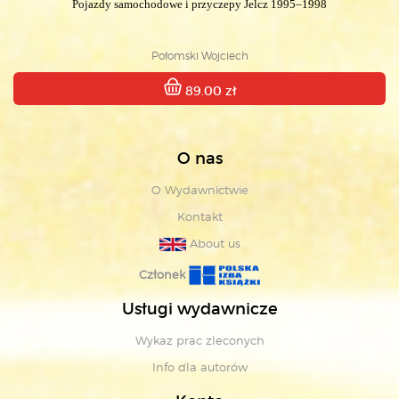
Pojazdy samochodowe i przyczepy Jelcz 1995–1998
Połomski Wojciech
89.00 zł
O nas
O Wydawnictwie
Kontakt
About us
Członek
Usługi wydawnicze
Wykaz prac zleconych
Info dla autorów