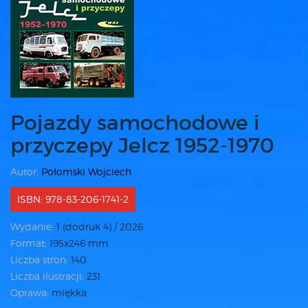
Pojazdy samochodowe i
przyczepy Jelcz 1952-1970
Autor:
Połomski Wojciech
ISBN: 978-83-206-1741-2
Wydanie:
1 (dodruk 4) / 2026
Format:
195x246 mm
Liczba stron:
140
Liczba ilustracji:
231
Oprawa:
miękka