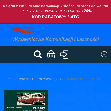
Książki z WKŁ idealne na wakacje - słońce, deszcz i do walizki.
20%
SKORZYSTAJ Z WAKACYJNEGO RABATU
.
LATO
KOD RABATOWY:
Księgarnia WKŁ
motoryzacja
Popularyzacja, historia