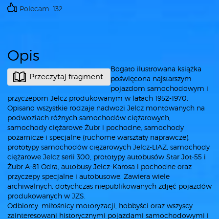
Polecam: 132
Opis
Bogato ilustrowana książka
Przeczytaj fragment
poświęcona najstarszym
pojazdom samochodowym i
przyczepom Jelcz produkowanym w latach 1952-1970.
Opisano wszystkie rodzaje nadwozi Jelcz montowanych na
podwoziach różnych samochodów ciężarowych,
samochody ciężarowe Żubr i pochodne, samochody
pożarnicze i specjalne (ruchome warsztaty naprawcze),
prototypy samochodów ciężarowych Jelcz-LIAZ, samochody
ciężarowe Jelcz serii 300, prototypy autobusów Star Jot-55 i
Żubr A-81 Odra, autobusy Jelcz-Karosa i pochodne oraz
przyczepy specjalne i autobusowe. Zawiera wiele
archiwalnych, dotychczas niepublikowanych zdjęć pojazdów
produkowanych w JZS.
Odbiorcy: miłośnicy motoryzacji, hobbyści oraz wszyscy
zainteresowani historycznymi pojazdami samochodowymi i