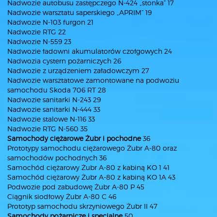
Nadwozie autobusu zastępczego N-424 „stonka” 17
Nadwozie warsztatu saperskiego „APRIM” 19
Nadwozie N-103 furgon 21
Nadwozie RTG 22
Nadwozie N-559 23
Nadwozie ładowni akumulatorów czołgowych 24
Nadwozia cystern pożarniczych 26
Nadwozie z urządzeniem załadowczym 27
Nadwozie warsztatowe zamontowane na podwoziu
samochodu Skoda 706 RT 28
Nadwozie sanitarki N-243 29
Nadwozie sanitarki N-444 33
Nadwozie stalowe N-116 33
Nadwozie RTG N-560 35
Samochody ciężarowe Żubr i pochodne
36
Prototypy samochodu ciężarowego Żubr A-80 oraz
samochodów pochodnych 36
Samochód ciężarowy Żubr A-80 z kabiną KO 1 41
Samochód ciężarowy Żubr A-80 z kabiną KO 1A 43
Podwozie pod zabudowę Żubr A-80 P 45
Ciągnik siodłowy Żubr A-80 C 46
Prototyp samochodu skrzyniowego Żubr II 47
Samochody pożarnicze i specjalne
50