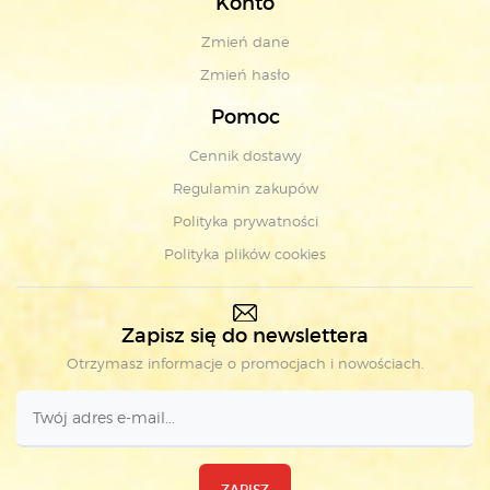
Konto
Zmień dane
Zmień hasło
Pomoc
Cennik dostawy
Regulamin zakupów
Polityka prywatności
Polityka plików cookies
Zapisz się do newslettera
Otrzymasz informacje o promocjach i nowościach.
ZAPISZ