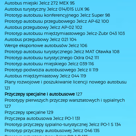
Autobus miejski Jelcz 272 MEX 95
Autobus turystyczny Jelcz 014/015 LUX 96
Prototyp autobusu konferencyjnego Jelcz Super 98
Prototyp autobusu przegubowego Jelcz AP-62 100
Autobus przegubowy Jelcz AP-02 102
Prototyp autobusu międzymiastowego Jelcz-Żubr 043 103
Autobus przegubowy Jelcz 021 104
Wersje eksportowe autobusów Jelcz 106
Prototyp autobusu turystycznego Jelcz MAT Oławka 108
Prototyp autobusu turystycznego Odra 042 111
Prototyp autobusu miejskiego Jelcz 039 116
Prototyp podwozia autobusowego Jelcz II 119
Autobus międzymiastowy Jelcz 044 119
Plany rozwojowe i poszukiwanie licencji nowego autobusu
121
Przyczepy specjalne i autobusowe
127
Prototypy pierwszych przyczep warsztatowych i sypialnych
127
Przyczepy specjalne 129
Przyczepa autobusowa Jelcz PO-1 131
Prototyp przyczepy sypialno-turystycznej Jelcz PO-1 S 134
Prototyp przyczepy autobusowej Jelcz 046 135