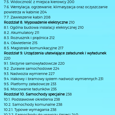
7.5. Widoczność z miejsca kierowcy 200
7.6. Wentylacja, ogrzewanie, klimatyzacja oraz oczyszczanie
powietrza w kabinie 204
7.7. Zawieszenie kabin 208
Rozdział 8. Wyposażenie elektryczne
210
8.1. Ogólna budowa instalacji elektrycznej 210
8.2. Akumulatory 211
8.3. Rozrusznik i prądnica 212
8.4. Oświetlenie 215
8.5. Magistrale komunikacyjne 217
Rozdział 9. Urządzenia ułatwiające załadunek i wyładunek
220
9.1. Skrzynie samowyładowcze 220
9.2. Żurawie samochodowe 224
9.3. Nadwozia wymienne 227
9.4. Hakowy i bramowy system nadwozi wymiennych 231
9.5. Platformy załadowcze 233
9.6. Mocowanie ładunków 235
Rozdział 10. Samochody specjalne
238
10.1. Podstawowe określenia 238
10.2. Samochody komunalne 238
10.2.1. Typowe wymagania 238
10.2.2. Samochody do wywozu śmieci 240