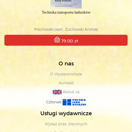
Technika transportu ładunków
Prochowski Leon , Żuchowski Andrzej
79.00 zł
O nas
O Wydawnictwie
Kontakt
About us
Członek
Usługi wydawnicze
Wykaz prac zleconych