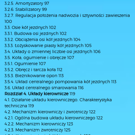
3.2.5. Amortyzatory 97
3.2.6. Stabilizatory 99
3.2.7. Regulacja położenia nadwozia i sztywności zawieszenia
100
3.3. Osie kół jezdnych 102
3.3.1. Budowa osi jezdnych 102
3.3.2. Obciążenia osi kół jezdnych 104
3.3.3. Łożyskowanie piasty kół jezdnych 105
3.4. Układy o zmiennej liczbie osi jezdnych 106
3.5. Koła, ogumienie i obręcze 107
3.5.1. Ogumienie 107
3.5.2. Obręcz i tarcza koła 112
3.5.3. Bieżnikowanie opon 113
3.5.4. Układ centralnego pompowania kół jezdnych 113
3.6. Układ centralnego smarowania 116
Rozdział 4. Układy kierownicze
119
4.1. Działanie układu kierowniczego. Charakterystyka
techniczna 119
4.2. Mechanizm kierowniczy i zwrotniczy 122
4.2.1. Ogólna budowa układu kierowniczego 122
4.2.2. Mechanizm kierowniczy 123
4.2.3. Mechanizm zwrotniczy 125