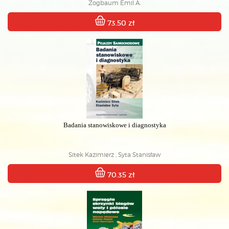
Zogbaum Emil A.
73.50 zł
Badania stanowiskowe i diagnostyka
Sitek Kazimierz , Syta Stanisław
70.35 zł