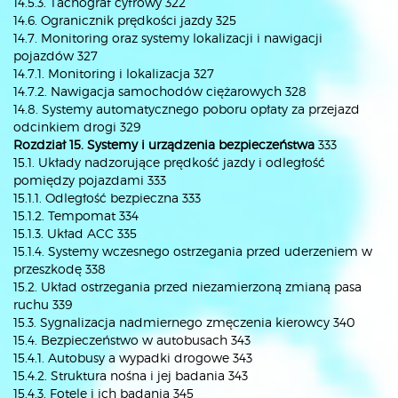
14.5.3. Tachograf cyfrowy 322
14.6. Ogranicznik prędkości jazdy 325
14.7. Monitoring oraz systemy lokalizacji i nawigacji
pojazdów 327
14.7.1. Monitoring i lokalizacja 327
14.7.2. Nawigacja samochodów ciężarowych 328
14.8. Systemy automatycznego poboru opłaty za przejazd
odcinkiem drogi 329
Rozdział 15. Systemy i urządzenia bezpieczeństwa
333
15.1. Układy nadzorujące prędkość jazdy i odległość
pomiędzy pojazdami 333
15.1.1. Odległość bezpieczna 333
15.1.2. Tempomat 334
15.1.3. Układ ACC 335
15.1.4. Systemy wczesnego ostrzegania przed uderzeniem w
przeszkodę 338
15.2. Układ ostrzegania przed niezamierzoną zmianą pasa
ruchu 339
15.3. Sygnalizacja nadmiernego zmęczenia kierowcy 340
15.4. Bezpieczeństwo w autobusach 343
15.4.1. Autobusy a wypadki drogowe 343
15.4.2. Struktura nośna i jej badania 343
15.4.3. Fotele i ich badania 345