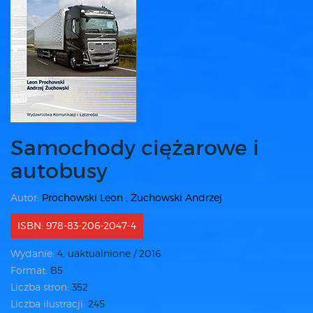
Samochody ciężarowe i
autobusy
Autor:
Prochowski Leon
,
Żuchowski Andrzej
ISBN: 978-83-206-2047-4
Wydanie:
4, uaktualnione / 2016
Format:
B5
Liczba stron:
352
Liczba ilustracji:
245