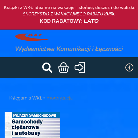
Książki z WKŁ idealne na wakacje - słońce, deszcz i do walizki.
20%
SKORZYSTAJ Z WAKACYJNEGO RABATU
.
LATO
KOD RABATOWY:
Księgarnia WKŁ
motoryzacja