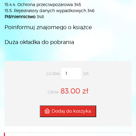
15.4.4. Ochrona przeciwpożarowa 345
15.5. Rejestratory danych wypadkowych 346
Piśmiennictwo
348
Poinformuj znajomego o książce
Duża okładka do pobrania
Liczba
szt.
83.00 zł
Cena:
Dodaj do koszyka