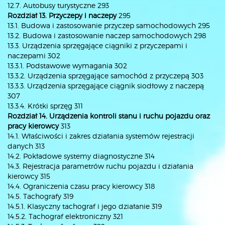
12.7. Autobusy turystyczne 293
Rozdział 13. Przyczepy i naczepy
295
13.1. Budowa i zastosowanie przyczep samochodowych 295
13.2. Budowa i zastosowanie naczep samochodowych 298
13.3. Urządzenia sprzęgające ciągniki z przyczepami i
naczepami 302
13.3.1. Podstawowe wymagania 302
13.3.2. Urządzenia sprzęgające samochód z przyczepą 303
13.3.3. Urządzenia sprzęgające ciągnik siodłowy z naczepą
307
13.3.4. Krótki sprzęg 311
Rozdział 14. Urządzenia kontroli stanu i ruchu pojazdu oraz
pracy kierowcy
313
14.1. Właściwości i zakres działania systemów rejestracji
danych 313
14.2. Pokładowe systemy diagnostyczne 314
14.3. Rejestracja parametrów ruchu pojazdu i działania
kierowcy 315
14.4. Ograniczenia czasu pracy kierowcy 318
14.5. Tachografy 319
14.5.1. Klasyczny tachograf i jego działanie 319
14.5.2. Tachograf elektroniczny 321