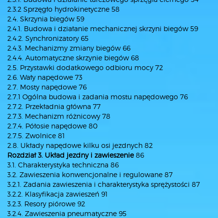
2.3.2 Sprzęgło hydrokinetyczne 58
2.4. Skrzynia biegów 59
2.4.1. Budowa i działanie mechanicznej skrzyni biegów 59
2.4.2. Synchronizatory 65
2.4.3. Mechanizmy zmiany biegów 66
2.4.4. Automatyczne skrzynie biegów 68
2.5. Przystawki dodatkowego odbioru mocy 72
2.6. Wały napędowe 73
2.7. Mosty napędowe 76
2.7.1 Ogólna budowa i zadania mostu napędowego 76
2.7.2. Przekładnia główna 77
2.7.3. Mechanizm różnicowy 78
2.7.4. Półosie napędowe 80
2.7.5. Zwolnice 81
2.8. Układy napędowe kilku osi jezdnych 82
Rozdział 3. Układ jezdny i zawieszenie
86
3.1. Charakterystyka techniczna 86
3.2. Zawieszenia konwencjonalne i regulowane 87
3.2.1. Zadania zawieszenia i charakterystyka sprężystości 87
3.2.2. Klasyfikacja zawieszeń 91
3.2.3. Resory piórowe 92
3.2.4. Zawieszenia pneumatyczne 95