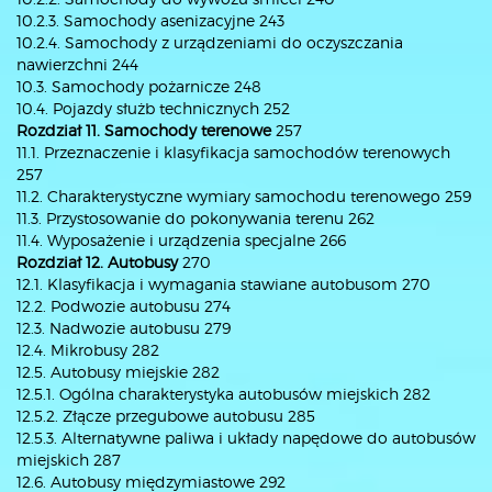
10.2.3. Samochody asenizacyjne 243
10.2.4. Samochody z urządzeniami do oczyszczania
nawierzchni 244
10.3. Samochody pożarnicze 248
10.4. Pojazdy służb technicznych 252
Rozdział 11. Samochody terenowe
257
11.1. Przeznaczenie i klasyfikacja samochodów terenowych
257
11.2. Charakterystyczne wymiary samochodu terenowego 259
11.3. Przystosowanie do pokonywania terenu 262
11.4. Wyposażenie i urządzenia specjalne 266
Rozdział 12. Autobusy
270
12.1. Klasyfikacja i wymagania stawiane autobusom 270
12.2. Podwozie autobusu 274
12.3. Nadwozie autobusu 279
12.4. Mikrobusy 282
12.5. Autobusy miejskie 282
12.5.1. Ogólna charakterystyka autobusów miejskich 282
12.5.2. Złącze przegubowe autobusu 285
12.5.3. Alternatywne paliwa i układy napędowe do autobusów
miejskich 287
12.6. Autobusy międzymiastowe 292