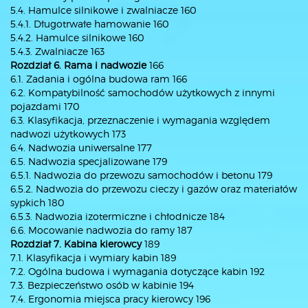
5.4. Hamulce silnikowe i zwalniacze 160
5.4.1. Długotrwałe hamowanie 160
5.4.2. Hamulce silnikowe 160
5.4.3. Zwalniacze 163
Rozdział 6. Rama i nadwozie
166
6.1. Zadania i ogólna budowa ram 166
6.2. Kompatybilność samochodów użytkowych z innymi
pojazdami 170
6.3. Klasyfikacja, przeznaczenie i wymagania względem
nadwozi użytkowych 173
6.4. Nadwozia uniwersalne 177
6.5. Nadwozia specjalizowane 179
6.5.1. Nadwozia do przewozu samochodów i betonu 179
6.5.2. Nadwozia do przewozu cieczy i gazów oraz materiałów
sypkich 180
6.5.3. Nadwozia izotermiczne i chłodnicze 184
6.6. Mocowanie nadwozia do ramy 187
Rozdział 7. Kabina kierowcy
189
7.1. Klasyfikacja i wymiary kabin 189
7.2. Ogólna budowa i wymagania dotyczące kabin 192
7.3. Bezpieczeństwo osób w kabinie 194
7.4. Ergonomia miejsca pracy kierowcy 196