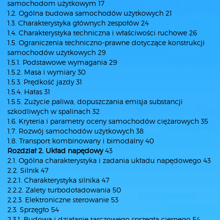
samochodom użytkowym 17
1.2. Ogólna budowa samochodów użytkowych 21
1.3. Charakterystyka głównych zespołów 24
1.4. Charakterystyka techniczna i właściwości ruchowe 26
1.5. Ograniczenia techniczno-prawne dotyczące konstrukcji
samochodów użytkowych 29
1.5.1. Podstawowe wymagania 29
1.5.2. Masa i wymiary 30
1.5.3. Prędkość jazdy 31
1.5.4. Hałas 31
1.5.5. Zużycie paliwa, dopuszczania emisja substancji
szkodliwych w spalinach 32
1.6. Kryteria i parametry oceny samochodów ciężarowych 35
1.7. Rozwój samochodów użytkowych 38
1.8. Transport kombinowany i bimodalny 40
Rozdział 2. Układ napędowy
43
2.1. Ogólna charakterystyka i zadania układu napędowego 43
2.2. Silnik 47
2.2.1. Charakterystyka silnika 47
2.2.2. Zalety turbodoładowania 50
2.2.3. Elektroniczne sterowanie 53
2.3. Sprzęgło 54
2.3.1. Budowa i działanie tarczowego sprzęgła ciernego 54