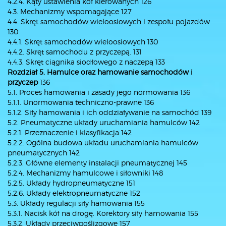
4.2.4. Kąty ustawienia kół kierowanych 126
4.3. Mechanizmy wspomagające 127
4.4. Skręt samochodów wieloosiowych i zespołu pojazdów
130
4.4.1. Skręt samochodów wieloosiowych 130
4.4.2. Skręt samochodu z przyczepą. 131
4.4.3. Skręt ciągnika siodłowego z naczepą 133
Rozdział 5. Hamulce oraz hamowanie samochodów i
przyczep
136
5.1. Proces hamowania i zasady jego normowania 136
5.1.1. Unormowania techniczno-prawne 136
5.1.2. Siły hamowania i ich oddziaływanie na samochód 139
5.2. Pneumatyczne układy uruchamiania hamulców 142
5.2.1. Przeznaczenie i klasyfikacja 142
5.2.2. Ogólna budowa układu uruchamiania hamulców
pneumatycznych 142
5.2.3. Główne elementy instalacji pneumatycznej 145
5.2.4. Mechanizmy hamulcowe i siłowniki 148
5.2.5. Układy hydropneumatyczne 151
5.2.6. Układy elektropneumatyczne 152
5.3. Układy regulacji siły hamowania 155
5.3.1. Nacisk kół na drogę. Korektory siły hamowania 155
5.3.2. Układy przeciwpoślizgowe 157