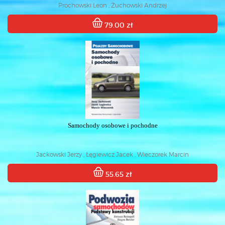
Prochowski Leon , Żuchowski Andrzej
79.00 zł
Samochody osobowe i pochodne
Jackowski Jerzy , Łęgiewicz Jacek , Wieczorek Marcin
55.65 zł