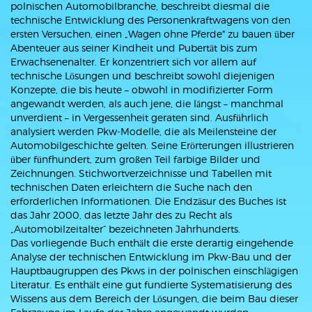
polnischen Automobilbranche, beschreibt diesmal die
technische Entwicklung des Personenkraftwagens von den
ersten Versuchen, einen „Wagen ohne Pferde" zu bauen über
Abenteuer aus seiner Kindheit und Pubertät bis zum
Erwachsenenalter. Er konzentriert sich vor allem auf
technische Lösungen und beschreibt sowohl diejenigen
Konzepte, die bis heute – obwohl in modifizierter Form
angewandt werden, als auch jene, die längst – manchmal
unverdient – in Vergessenheit geraten sind. Ausführlich
analysiert werden Pkw-Modelle, die als Meilensteine der
Automobilgeschichte gelten. Seine Erörterungen illustrieren
über fünfhundert, zum großen Teil farbige Bilder und
Zeichnungen. Stichwortverzeichnisse und Tabellen mit
technischen Daten erleichtern die Suche nach den
erforderlichen Informationen. Die Endzäsur des Buches ist
das Jahr 2000, das letzte Jahr des zu Recht als
„Automobilzeitalter“ bezeichneten Jahrhunderts.
Das vorliegende Buch enthält die erste derartig eingehende
Analyse der technischen Entwicklung im Pkw-Bau und der
Hauptbaugruppen des Pkws in der polnischen einschlägigen
Literatur. Es enthält eine gut fundierte Systematisierung des
Wissens aus dem Bereich der Lösungen, die beim Bau dieser