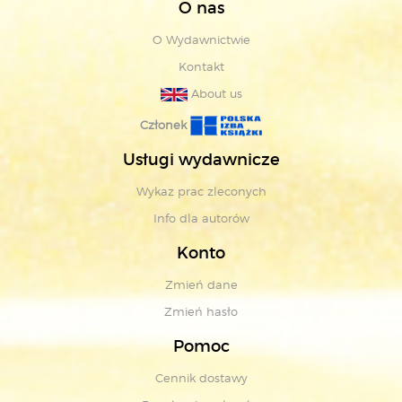
O nas
O Wydawnictwie
Kontakt
About us
Członek
Usługi wydawnicze
Wykaz prac zleconych
Info dla autorów
Konto
Zmień dane
Zmień hasło
Pomoc
Cennik dostawy