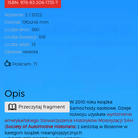
ISBN: 978-83-206-1733-7
Wydanie:
2 / 2022
Format:
195x246 mm
Liczba stron:
360
Liczba ilustracji:
518
Liczba tabel:
13
Oprawa:
twarda
Polecam: 71
Opis
W 2010 roku książka
Przeczytaj fragment
Samochody osobowe. Dzieje
rozwoju uzyskała
wyróżnienie
amerykańskiego Stowarzyszenia Historyków Motoryzacji SAH
(
Society of Automotive Historians
)
z siedzibą w Bostonie w
kategorii książek nieanglojęzycznych.