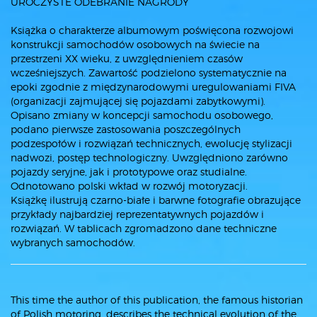
UROCZYSTE ODEBRANIE NAGRODY
Książka o charakterze albumowym poświęcona rozwojowi
konstrukcji samochodów osobowych na świecie na
przestrzeni XX wieku, z uwzględnieniem czasów
wcześniejszych. Zawartość podzielono systematycznie na
epoki zgodnie z międzynarodowymi uregulowaniami FIVA
(organizacji zajmującej się pojazdami zabytkowymi).
Opisano zmiany w koncepcji samochodu osobowego,
podano pierwsze zastosowania poszczególnych
podzespołów i rozwiązań technicznych, ewolucję stylizacji
nadwozi, postęp technologiczny. Uwzględniono zarówno
pojazdy seryjne, jak i prototypowe oraz studialne.
Odnotowano polski wkład w rozwój motoryzacji.
Książkę ilustrują czarno-białe i barwne fotografie obrazujące
przykłady najbardziej reprezentatywnych pojazdów i
rozwiązań. W tablicach zgromadzono dane techniczne
wybranych samochodów.
This time the author of this publication, the famous historian
of Polish motoring, describes the technical evolution of the