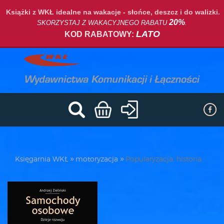
Książki z WKŁ idealne na wakacje - słońce, deszcz i do walizki.
20%
SKORZYSTAJ Z WAKACYJNEGO RABATU
.
LATO
KOD RABATOWY:
Księgarnia WKŁ
motoryzacja
Popularyzacja, historia