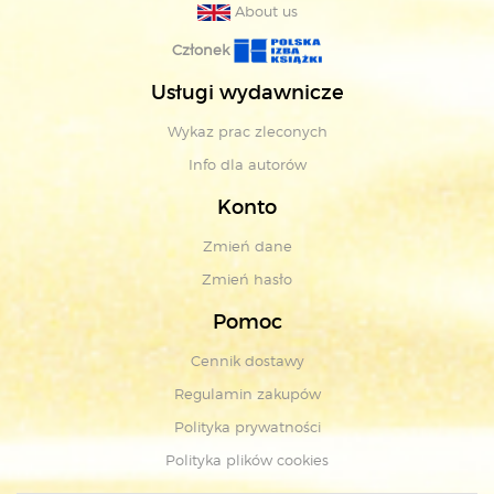
About us
Członek
Usługi wydawnicze
Wykaz prac zleconych
Info dla autorów
Konto
Zmień dane
Zmień hasło
Pomoc
Cennik dostawy
Regulamin zakupów
Polityka prywatności
Polityka plików cookies