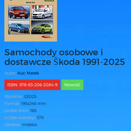
Samochody osobowe i
dostawcze Škoda 1991-2025
Autor:
Kuc Marek
ISBN: 978-83-206-2084-9
Nowość
Wydanie:
1/2025
Format:
195x246 mm
Liczba stron:
168
Liczba ilustracji:
378
Oprawa:
miękka