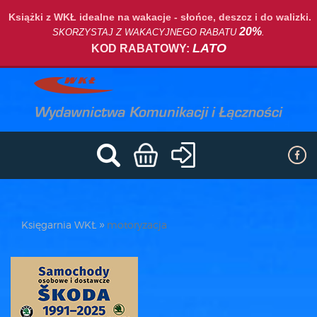
Książki z WKŁ idealne na wakacje - słońce, deszcz i do walizki.
20%
SKORZYSTAJ Z WAKACYJNEGO RABATU
.
LATO
KOD RABATOWY:
Księgarnia WKŁ
motoryzacja