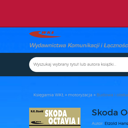
Księgarnia WKŁ
motoryzacja
Budowa i obsł
Skoda Oc
Autor:
Etzold Hans