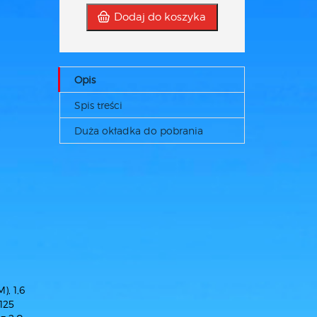
Dodaj do koszyka
Opis
Spis treści
Duża okładka do pobrania
), 1,6
125