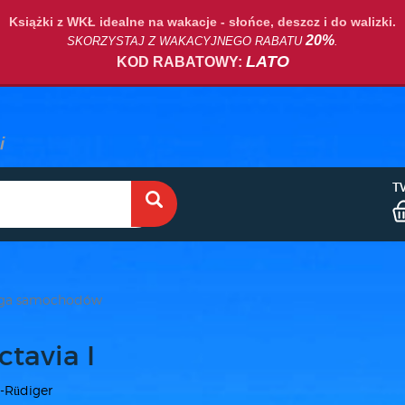
Książki z WKŁ idealne na wakacje - słońce, deszcz i do walizki.
20%
SKORZYSTAJ Z WAKACYJNEGO RABATU
.
LATO
KOD RABATOWY:
T
uga samochodów
tavia I
-Rüdiger