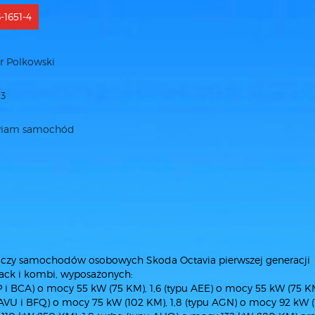
-1651-4
 Polkowski
3
iam samochód
daczy samochodów osobowych Skoda Octavia pierwszej generacji
back i kombi, wyposażonych:
 i BCA) o mocy 55 kW (75 KM), 1,6 (typu AEE) o mocy 55 kW (75 KM
 AVU i BFQ) o mocy 75 kW (102 KM), 1,8 (typu AGN) o mocy 92 kW (