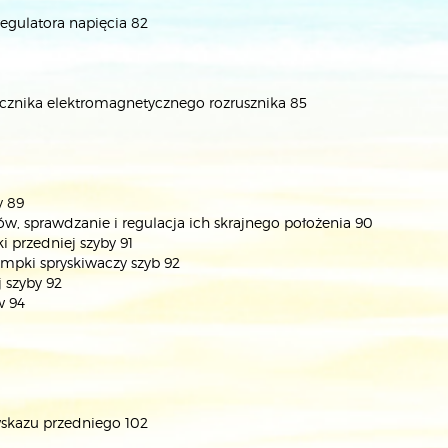
egulatora napięcia 82
znika elektromagnetycznego rozrusznika 85
y 89
 sprawdzanie i regulacja ich skrajnego położenia 90
 przedniej szyby 91
pki spryskiwaczy szyb 92
 szyby 92
w 94
kazu przedniego 102