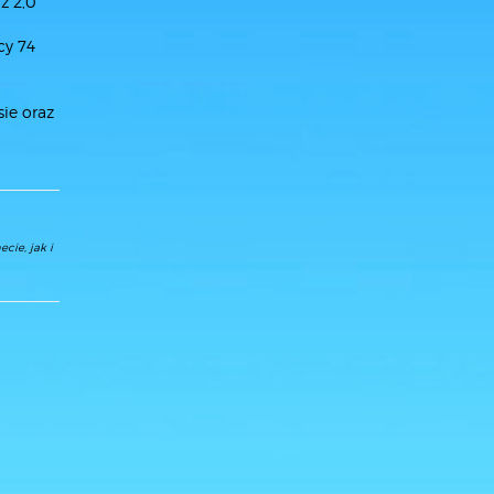
z 2,0
cy 74
ie oraz
cie, jak i