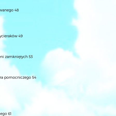
uwanego 48
wycieraków 49
eni zamkniętych 53
ora pomocniczego 54
ego 61