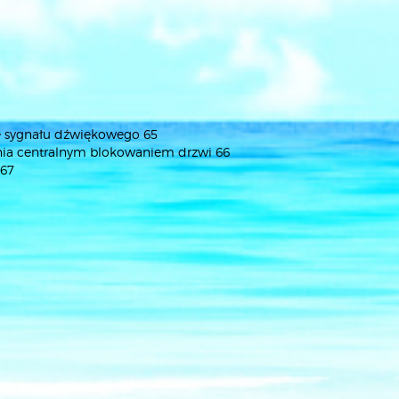
 sygnału dźwiękowego 65
nia centralnym blokowaniem drzwi 66
 67