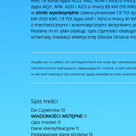
KM), 1,8 turbo (typu AGU, ARZ, AUM i ARX) o mocy 
(typu AQY, APK, AZH i AZJ) o mocy 85 kW (115 KM)
w
silniki wysokoprężne
czterocylindrowe 1,9 TDI (
kW (100 KM), 1,9 TDI (typu AHF i ASV) o mocy 81 k
z mechanicznymi i automatycznymi skrzynkami p
Podano m.in. plan obsługi, opis czynności obsłu
schematy instalacji elektrycznej (Skoda Octavia m
Książka ani w całości, ani we fragmentach nie może być skanowan
mechanicznych, kopiujących, nagrywających i innych, w tym równie
w sieciach lokalnych bez pisemnej zgody posiadacza praw autorskic
Spis treści
Do Czytelnika 10
WIADOMOŚCI WSTĘPNE
11
Opis modeli 11
Dane identyfikacyjne 11
Podstawowe dane silników 13