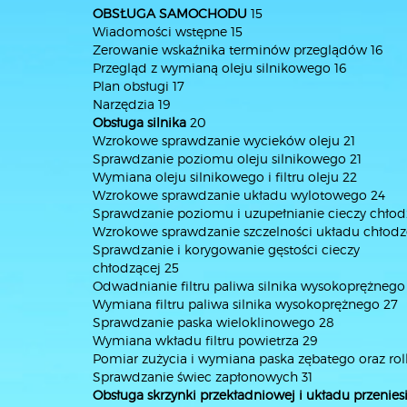
OBSŁUGA SAMOCHODU
15
Wiadomości wstępne 15
Zerowanie wskaźnika terminów przeglądów 16
Przegląd z wymianą oleju silnikowego 16
Plan obsługi 17
Narzędzia 19
Obsługa silnika
20
Wzrokowe sprawdzanie wycieków oleju 21
Sprawdzanie poziomu oleju silnikowego 21
Wymiana oleju silnikowego i filtru oleju 22
Wzrokowe sprawdzanie układu wylotowego 24
Sprawdzanie poziomu i uzupełnianie cieczy chłod
Wzrokowe sprawdzanie szczelności układu chłodz
Sprawdzanie i korygowanie gęstości cieczy
chłodzącej 25
Odwadnianie filtru paliwa silnika wysokoprężnego
Wymiana filtru paliwa silnika wysokoprężnego 27
Sprawdzanie paska wieloklinowego 28
Wymiana wkładu filtru powietrza 29
Pomiar zużycia i wymiana paska zębatego oraz rol
Sprawdzanie świec zapłonowych 31
Obsługa skrzynki przekładniowej i układu przenie