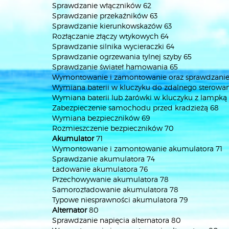
Sprawdzanie włączników 62
Sprawdzanie przekaźników 63
Sprawdzanie kierunkowskazów 63
Rozłączanie złączy wtykowych 64
Sprawdzanie silnika wycieraczki 64
Sprawdzanie ogrzewania tylnej szyby 65
Sprawdzanie świateł hamowania 65
Wymontowanie i zamontowanie oraz sprawdzanie
Wymiana baterii w kluczyku do zdalnego sterowa
Wymiana baterii lub żarówki w kluczyku z lampką
Zabezpieczenie samochodu przed kradzieżą 68
Wymiana bezpieczników 69
Rozmieszczenie bezpieczników 70
Akumulator
71
Wymontowanie i zamontowanie akumulatora 71
Sprawdzanie akumulatora 74
Ładowanie akumulatora 76
Przechowywanie akumulatora 78
Samorozładowanie akumulatora 78
Typowe niesprawności akumulatora 79
Alternator
80
Sprawdzanie napięcia alternatora 80