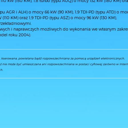
110 kW (150 KM), 1,8 turbo (typu AUQ) o mocy 132 kW (180 KM) ora
,
typu AGR i ALH) o mocy 66 kW (90 KM), 1,9 TDI-PD (typu ATD) o mo
W (110 KM) oraz 1,9 TDI-PD (typu ASZ) o mocy 96 kW (130 KM),
rzekładniowymi.
gowych i naprawczych możliwych do wykonania we własnym zakres
odel roku 2004).
a, kserowana, powielana bądź rozpowszechniana za pomocą urządzeń elektronicznych,
ż nie może być umieszczana ani rozpowszechniana w postaci cyfrowej zarówno w Interne
h.