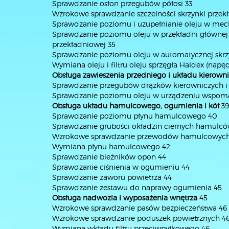
Sprawdzanie osłon przegubów półosi 33
Wzrokowe sprawdzanie szczelności skrzynki przek
Sprawdzanie poziomu i uzupełnianie oleju w mech
Sprawdzanie poziomu oleju w przekładni głównej
przekładniowej 35
Sprawdzanie poziomu oleju w automatycznej skrz
Wymiana oleju i filtru oleju sprzęgła Haldex (napęd
Obsługa zawieszenia przedniego i układu kierown
Sprawdzanie przegubów drążków kierowniczych i
Sprawdzanie poziomu oleju w urządzeniu wspoma
Obsługa układu hamulcowego, ogumienia i kół
39
Sprawdzanie poziomu płynu hamulcowego 40
Sprawdzanie grubości okładzin ciernych hamulc
Wzrokowe sprawdzanie przewodów hamulcowych
Wymiana płynu hamulcowego 42
Sprawdzanie bieżników opon 44
Sprawdzanie ciśnienia w ogumieniu 44
Sprawdzanie zaworu powietrza 44
Sprawdzanie zestawu do naprawy ogumienia 45
Obsługa nadwozia i wyposażenia wnętrza
45
Wzrokowe sprawdzanie pasów bezpieczeństwa 46
Wzrokowe sprawdzanie poduszek powietrznych 4
Wymiana wkładu filtru przeciwpyłkowego 46