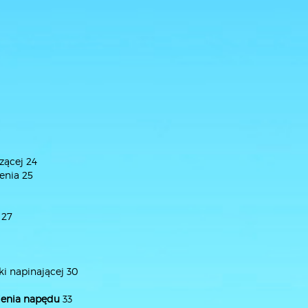
zącej 24
enia 25
 27
ki napinającej 30
sienia napędu
33