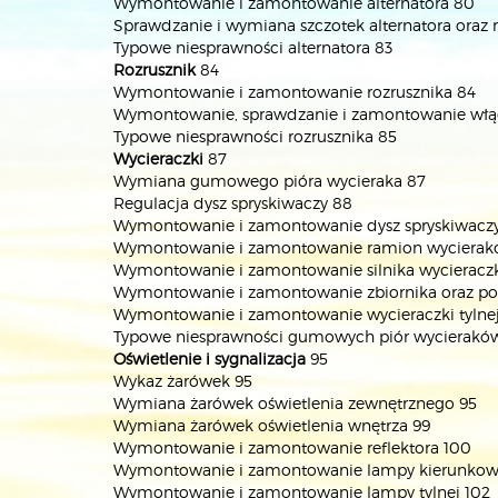
Wymontowanie i zamontowanie alternatora 80
Sprawdzanie i wymiana szczotek alternatora oraz r
Typowe niesprawności alternatora 83
Rozrusznik
84
Wymontowanie i zamontowanie rozrusznika 84
Wymontowanie, sprawdzanie i zamontowanie włąc
Typowe niesprawności rozrusznika 85
Wycieraczki
87
Wymiana gumowego pióra wycieraka 87
Regulacja dysz spryskiwaczy 88
Wymontowanie i zamontowanie dysz spryskiwacz
Wymontowanie i zamontowanie ramion wycieraków,
Wymontowanie i zamontowanie silnika wycieraczki
Wymontowanie i zamontowanie zbiornika oraz pom
Wymontowanie i zamontowanie wycieraczki tylnej
Typowe niesprawności gumowych piór wycierakó
Oświetlenie i sygnalizacja
95
Wykaz żarówek 95
Wymiana żarówek oświetlenia zewnętrznego 95
Wymiana żarówek oświetlenia wnętrza 99
Wymontowanie i zamontowanie reflektora 100
Wymontowanie i zamontowanie lampy kierunkows
Wymontowanie i zamontowanie lampy tylnej 102