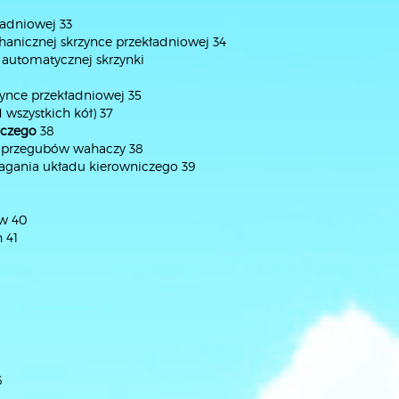
ładniowej 33
anicznej skrzynce przekładniowej 34
 automatycznej skrzynki
ynce przekładniowej 35
 wszystkich kół) 37
iczego
38
 przegubów wahaczy 38
gania układu kierowniczego 39
ów 40
 41
6