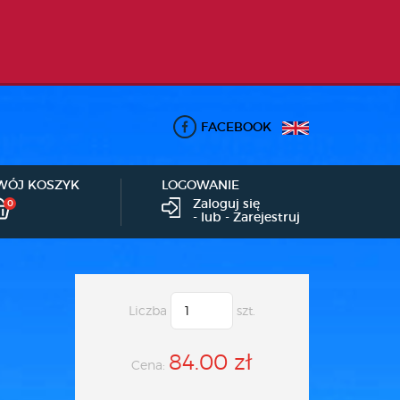
FACEBOOK
WÓJ KOSZYK
LOGOWANIE
Zaloguj się
0
- lub -
Zarejestruj
Liczba
szt.
84.00 zł
Cena: