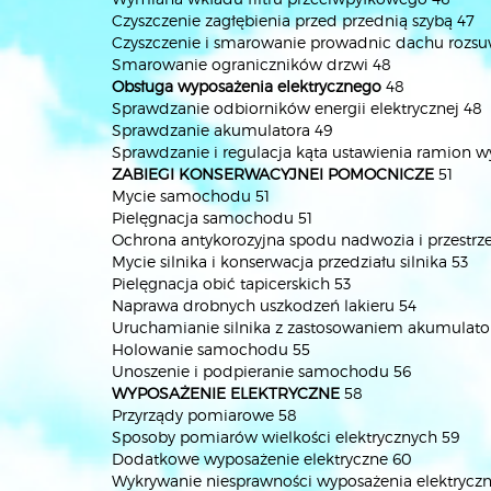
Czyszczenie zagłębienia przed przednią szybą 47
Czyszczenie i smarowanie prowadnic dachu rozs
Smarowanie ograniczników drzwi 48
Obsługa wyposażenia elektrycznego
48
Sprawdzanie odbiorników energii elektrycznej 48
Sprawdzanie akumulatora 49
Sprawdzanie i regulacja kąta ustawienia ramion 
ZABIEGI KONSERWACYJNEI POMOCNICZE
51
Mycie samochodu 51
Pielęgnacja samochodu 51
Ochrona antykorozyjna spodu nadwozia i przestrz
Mycie silnika i konserwacja przedziału silnika 53
Pielęgnacja obić tapicerskich 53
Naprawa drobnych uszkodzeń lakieru 54
Uruchamianie silnika z zastosowaniem akumulat
Holowanie samochodu 55
Unoszenie i podpieranie samochodu 56
WYPOSAŻENIE ELEKTRYCZNE
58
Przyrządy pomiarowe 58
Sposoby pomiarów wielkości elektrycznych 59
Dodatkowe wyposażenie elektryczne 60
Wykrywanie niesprawności wyposażenia elektryczn