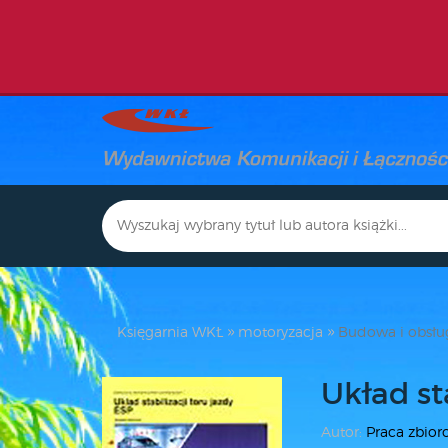
Księgarnia WKŁ
motoryzacja
Budowa i obsłu
Układ st
Autor:
Praca zbio