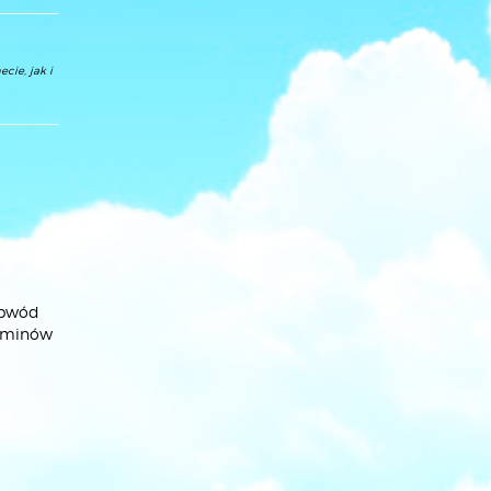
cie, jak i
 Obwód
terminów