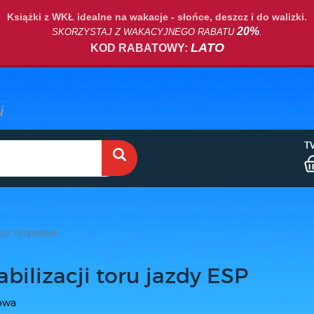
Książki z WKŁ idealne na wakacje - słońce, deszcz i do walizki.
20%
SKORZYSTAJ Z WAKACYJNEGO RABATU
.
LATO
KOD RABATOWY:
T
ga zespołów
abilizacji toru jazdy ESP
rowa