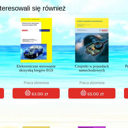
interesowali się również
Elektroniczne sterowanie
Czujniki w pojazdach
P
skrzynką biegów EGS
samochodowych
Praca zbiorowa
Praca zbiorowa
63.00 zł
65.00 zł