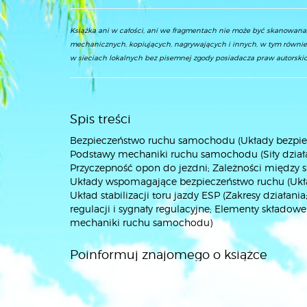
Książka ani w całości, ani we fragmentach nie może być skanowan
mechanicznych, kopiujących, nagrywających i innych, w tym równie
w sieciach lokalnych bez pisemnej zgody posiadacza praw autorskic
Spis treści
Bezpieczeństwo ruchu samochodu (Układy bezpie
Podstawy mechaniki ruchu samochodu (Siły działa
Przyczepność opon do jezdni; Zależności między s
Układy wspomagające bezpieczeństwo ruchu (Ukła
Układ stabilizacji toru jazdy ESP (Zakresy działa
regulacji i sygnały regulacyjne; Elementy składowe
mechaniki ruchu samochodu)
Poinformuj znajomego o książce