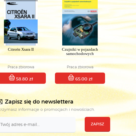
Citroën Xsara II
Czujniki w pojazdach
samochodowych
Praca zbiorowa
Praca zbiorowa
58.80 zł
65.00 zł
Zapisz się do newslettera
rzymasz informacje o promocjach i nowościach.
ZAPISZ