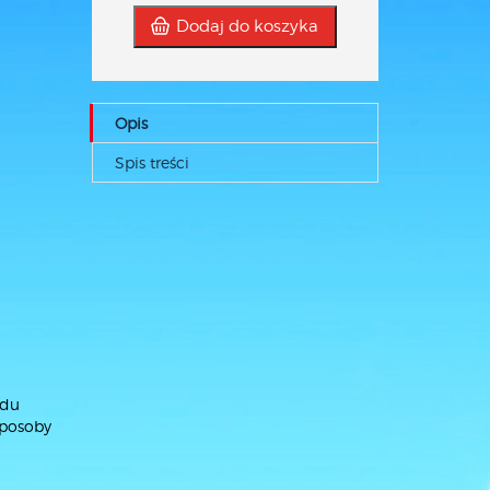
Dodaj do koszyka
Opis
Spis treści
odu
sposoby