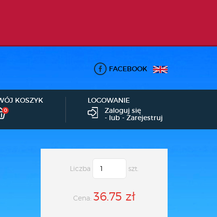
FACEBOOK
WÓJ KOSZYK
LOGOWANIE
Zaloguj się
0
- lub -
Zarejestruj
Liczba
szt.
36.75 zł
Cena: