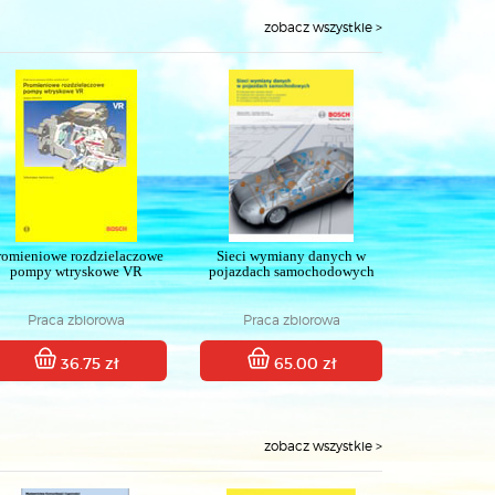
zobacz wszystkie >
romieniowe rozdzielaczowe
Sieci wymiany danych w
pompy wtryskowe VR
pojazdach samochodowych
Praca zbiorowa
Praca zbiorowa
36.75 zł
65.00 zł
zobacz wszystkie >