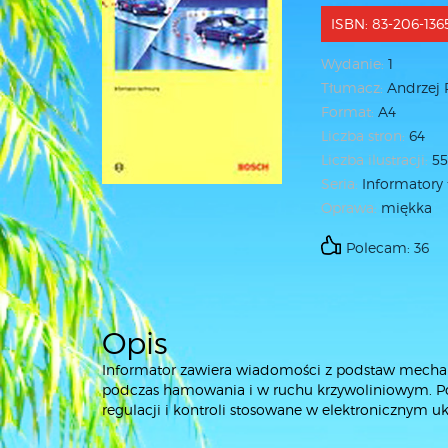
ISBN: 83-206-136
Wydanie:
1
Tłumacz:
Andrzej 
Format:
A4
Liczba stron:
64
Liczba ilustracji:
5
Seria:
Informatory
Oprawa:
miękka
Polecam: 36
Opis
Informator zawiera wiadomości z podstaw mechan
podczas hamowania i w ruchu krzywoliniowym. Po
regulacji i kontroli stosowane w elektronicznym ukł