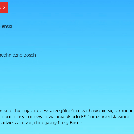
5-5
Reński
5
 techniczne Bosch
iki ruchu pojazdu, a w szczególności o zachowaniu się samoch
dano opisy budowy i działania układu ESP oraz przedstawiono 
adzie stabilizacji toru jazdy firmy Bosch.