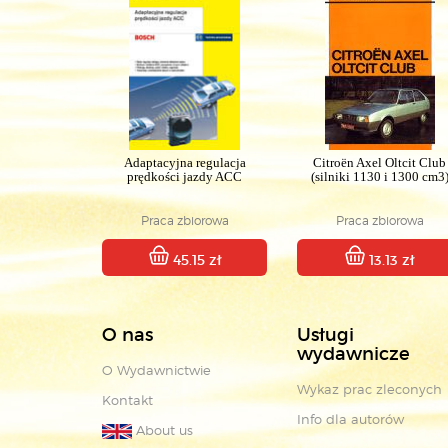
Adaptacyjna regulacja
Citroën Axel Oltcit Club
prędkości jazdy ACC
(silniki 1130 i 1300 cm3
Praca zbiorowa
Praca zbiorowa
45.15 zł
13.13 zł
O nas
Usługi
wydawnicze
O Wydawnictwie
Wykaz prac zleconych
Kontakt
Info dla autorów
About us