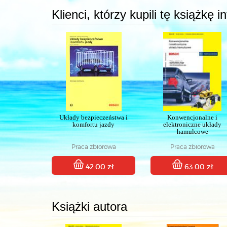
Klienci, którzy kupili tę książkę 
Układy bezpieczeństwa i
Konwencjonalne i
komfortu jazdy
elektroniczne układy
hamulcowe
Praca zbiorowa
Praca zbiorowa
42.00 zł
63.00 zł
Książki autora