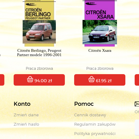
Citroën Berlingo, Peugeot
Citroën Xsara
)
Partner modele 1996-2001
Praca zbiorowa
Praca zbiorowa
94.00 zł
61.95 zł
Konto
Pomoc
Ot
Zmień dane
Cennik dostawy
Zmień hasło
Regulamin zakupów
Polityka prywatności