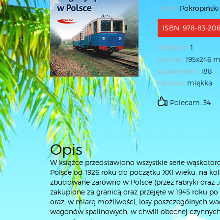
Autor:
Pokropińsk
ISBN: 978-83-20
Wydanie:
1
Format:
195x246 
Liczba stron:
188
Oprawa:
miękka
Polecam: 34
Opis
W książce przedstawiono wszystkie serie wąsko
Polsce od 1926 roku do początku XXI wieku, na ko
zbudowane zarówno w Polsce (przez fabryki oraz „
zakupione za granicą oraz przejęte w 1945 roku 
oraz, w miarę możliwości, losy poszczególnych w
wagonów spalinowych, w chwili obecnej czynnych 