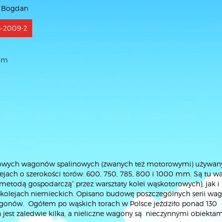
i Bogdan
6-2009-2
mm
torowych wagonów spalinowych (zwanych też motorowymi) używa
lejach o szerokości torów: 600, 750, 785, 800 i 1000 mm. Są tu 
metodą gospodarczą” przez warsztaty kolei wąskotorowych), jak i
po kolejach niemieckich. Opisano budowę poszczególnych serii w
agonów. Ogółem po wąskich torach w Polsce jeździło ponad 130
jest zaledwie kilka, a nieliczne wagony są nieczynnymi obiektam