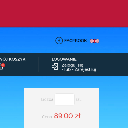
FACEBOOK
WÓJ KOSZYK
LOGOWANIE
Zaloguj się
0
- lub -
Zarejestruj
Liczba
szt.
89.00 zł
Cena: