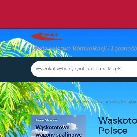
Księgarnia WKŁ
budownictwo lądowe, kolejni
Wąskoto
Polsce