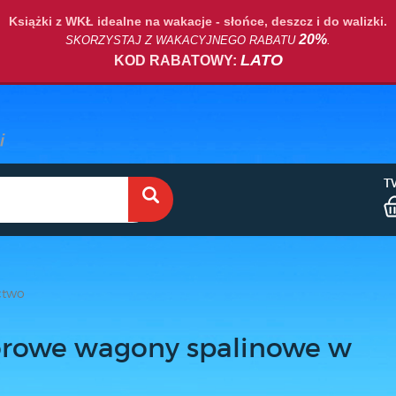
Książki z WKŁ idealne na wakacje - słońce, deszcz i do walizki.
20%
SKORZYSTAJ Z WAKACYJNEGO RABATU
.
LATO
KOD RABATOWY:
T
ctwo
rowe wagony spalinowe w