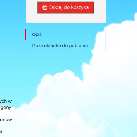
Dodaj do koszyka
Opis
Duża okładka do pobrania
nych w
wagony
agonów
i