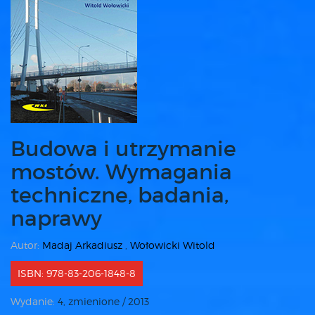
Budowa i utrzymanie
mostów. Wymagania
techniczne, badania,
naprawy
Autor:
Madaj Arkadiusz
,
Wołowicki Witold
ISBN: 978-83-206-1848-8
Wydanie:
4, zmienione / 2013