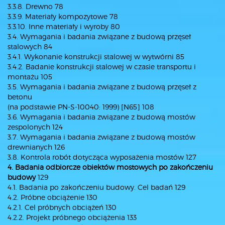
3.3.8. Drewno 78
3.3.9. Materiały kompozytowe 78
3.3.10. Inne materiały i wyroby 80
3.4. Wymagania i badania związane z budową przęseł
stalowych 84
3.4.1. Wykonanie konstrukcji stalowej w wytwórni 85
3.4.2. Badanie konstrukcji stalowej w czasie transportu i
montażu 105
3.5. Wymagania i badania związane z budową przęseł z
betonu
(na podstawie PN-S-10040: 1999) [N65] 108
3.6. Wymagania i badania związane z budową mostów
zespolonych 124
3.7. Wymagania i badania związane z budową mostów
drewnianych 126
3.8. Kontrola robót dotycząca wyposażenia mostów 127
4. Badania odbiorcze obiektów mostowych po zakończeniu
budowy
129
4.1. Badania po zakończeniu budowy. Cel badań 129
4.2. Próbne obciążenie 130
4.2.1. Cel próbnych obciążeń 130
4.2.2. Projekt próbnego obciążenia 133