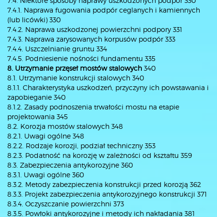
7.4. Niektóre sposoby naprawy uszkodzonych podpór 330
7.4.1. Naprawa fugowania podpór ceglanych i kamiennych
(lub licówki) 330
7.4.2. Naprawa uszkodzonej powierzchni podpory 331
7.4.3. Naprawa zarysowanych korpusów podpór 333
7.4.4. Uszczelnianie gruntu 334
7.4.5. Podniesienie nośności fundamentu 335
8. Utrzymanie przęseł mostów stalowych
340
8.1. Utrzymanie konstrukcji stalowych 340
8.1.1. Charakterystyka uszkodzeń, przyczyny ich powstawania i
zapobieganie 340
8.1.2. Zasady podnoszenia trwałości mostu na etapie
projektowania 345
8.2. Korozja mostów stalowych 348
8.2.1. Uwagi ogólne 348
8.2.2. Rodzaje korozji, podział techniczny 353
8.2.3. Podatność na korozję w zależności od kształtu 359
8.3. Zabezpieczenia antykorozyjne 360
8.3.1. Uwagi ogólne 360
8.3.2. Metody zabezpieczenia konstrukcji przed korozją 362
8.3.3. Projekt zabezpieczenia antykorozyjnego konstrukcji 371
8.3.4. Oczyszczanie powierzchni 373
8.3.5. Powłoki antykorozyjne i metody ich nakładania 381