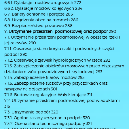
6.6.1. Dylatacje mostów drogowych 272
6.6.2. Dylatacje mostów kolejowych 284
6.7. Bariery ochronne i poręcze 285
6.8. Urządzenia obce na mostach 286
6.9. Bezpieczeństwo pożarowe 288
7. Utrzymanie przestrzeni podmostowej oraz podpór
290
7.1. Utrzymanie przestrzeni podmostowej w obszarze rzeki i
jej zalewów 290
7.1.1. Obserwacje stanu koryta rzeki i podwodnych części
podpór 290
7.1.2. Obserwacje zjawisk hydrologicznych w rzece 292
7.1.3. Zabezpieczenie obiektów mostowych przed niszczącym
działaniem wód powodziowych i kry lodowej 293
7.1.4. Zabezpieczenie filarów mostów 295
7.1.5. Zabezpieczenie stożków przy przyczółkach oraz
nasypów na dojazdach 301
7.1.6. Budowle regulacyjne. Wały kierujące 311
7.2. Utrzymanie przestrzeni podmostowej pod wiaduktami
315
7.3. Utrzymanie podpór 320
7.3.1. Ogólne zasady utrzymania podpór 320
7.3.2. Ocena stanu technicznego podpory 321