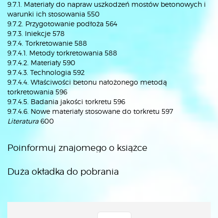
9.7.1. Materiały do napraw uszkodzeń mostów betonowych i
warunki ich stosowania 550
9.7.2. Przygotowanie podłoża 564
9.7.3. Iniekcje 578
9.7.4. Torkretowanie 588
9.7.4.1. Metody torkretowania 588
9.7.4.2. Materiały 590
9.7.4.3. Technologia 592
9.7.4.4. Właściwości betonu nałożonego metodą
torkretowania 596
9.7.4.5. Badania jakości torkretu 596
9.7.4.6. Nowe materiały stosowane do torkretu 597
Literatura
600
Poinformuj znajomego o książce
Duża okładka do pobrania