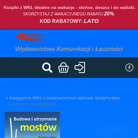
Książki z WKŁ idealne na wakacje - słońce, deszcz i do walizki.
20%
SKORZYSTAJ Z WAKACYJNEGO RABATU
.
LATO
KOD RABATOWY:
Księgarnia WKŁ
budownictwo lądowe, kolejnictwo
Budownictwo lądowe