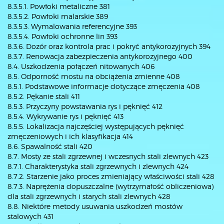
8.3.5.1. Powłoki metaliczne 381
8.3.5.2. Powłoki malarskie 389
8.3.5.3. Wymalowania referencyjne 393
8.3.5.4. Powłoki ochronne lin 393
8.3.6. Dozór oraz kontrola prac i pokryć antykorozyjnych 394
8.3.7. Renowacja zabezpieczenia antykorozyjnego 400
8.4. Uszkodzenia połączeń nitowanych 406
8.5. Odporność mostu na obciążenia zmienne 408
8.5.1. Podstawowe informacje dotyczące zmęczenia 408
8.5.2. Pękanie stali 411
8.5.3. Przyczyny powstawania rys i pęknięć 412
8.5.4. Wykrywanie rys i pęknięć 413
8.5.5. Lokalizacja najczęściej występujących pęknięć
zmęczeniowych i ich klasyfikacja 414
8.6. Spawalność stali 420
8.7. Mosty ze stali zgrzewnej i wczesnych stali zlewnych 423
8.7.1. Charakterystyka stali zgrzewnych i zlewnych 424
8.7.2. Starzenie jako proces zmieniający właściwości stali 428
8.7.3. Naprężenia dopuszczalne (wytrzymałość obliczeniowa)
dla stali zgrzewnych i starych stali zlewnych 428
8.8. Niektóre metody usuwania uszkodzeń mostów
stalowych 431