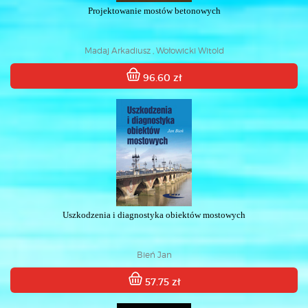
Projektowanie mostów betonowych
Madaj Arkadiusz , Wołowicki Witold
96.60 zł
Uszkodzenia i diagnostyka obiektów mostowych
Bień Jan
57.75 zł