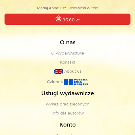
Madaj Arkadiusz , Wołowicki Witold
96.60 zł
O nas
O Wydawnictwie
Kontakt
About us
Członek
Usługi wydawnicze
Wykaz prac zleconych
Info dla autorów
Konto