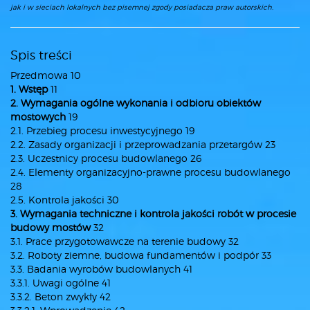
jak i w sieciach lokalnych bez pisemnej zgody posiadacza praw autorskich.
Spis treści
Przedmowa 10
1. Wstęp
11
2. Wymagania ogólne wykonania i odbioru obiektów
mostowych
19
2.1. Przebieg procesu inwestycyjnego 19
2.2. Zasady organizacji i przeprowadzania przetargów 23
2.3. Uczestnicy procesu budowlanego 26
2.4. Elementy organizacyjno-prawne procesu budowlanego
28
2.5. Kontrola jakości 30
3. Wymagania techniczne i kontrola jakości robót w procesie
budowy mostów
32
3.1. Prace przygotowawcze na terenie budowy 32
3.2. Roboty ziemne, budowa fundamentów i podpór 33
3.3. Badania wyrobów budowlanych 41
3.3.1. Uwagi ogólne 41
3.3.2. Beton zwykły 42