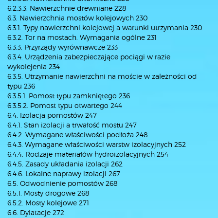
6.2.3.3. Nawierzchnie drewniane 228
6.3. Nawierzchnia mostów kolejowych 230
6.3.1. Typy nawierzchni kolejowej a warunki utrzymania 230
6.3.2. Tor na mostach. Wymagania ogólne 231
6.3.3. Przyrządy wyrównawcze 233
6.3.4. Urządzenia zabezpieczające pociągi w razie
wykolejenia 234
6.3.5. Utrzymanie nawierzchni na moście w zależności od
typu 236
6.3.5.1. Pomost typu zamkniętego 236
6.3.5.2. Pomost typu otwartego 244
6.4. Izolacja pomostów 247
6.4.1. Stan izolacji a trwałość mostu 247
6.4.2. Wymagane właściwości podłoża 248
6.4.3. Wymagane właściwości warstw izolacyjnych 252
6.4.4. Rodzaje materiałów hydroizolacyjnych 254
6.4.5. Zasady układania izolacji 262
6.4.6. Lokalne naprawy izolacji 267
6.5. Odwodnienie pomostów 268
6.5.1. Mosty drogowe 268
6.5.2. Mosty kolejowe 271
6.6. Dylatacje 272