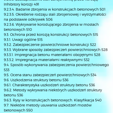
Inhibitory korozji 491
9.2.3.4. Badanie zbrojenia w konstrukcjach betonowych 501
9.2.3.5. Określenie rodzaju stali zbrojeniowej i wytrzymałości
na podstawie odkrywek 506
9.2.3.6. Wykrywanie korodującego zbrojenia w mostach
betonowych 510
9.3. Ochrona przed korozją konstrukcji betonowych 515
9.3.1. Uwagi ogólne 515
9.3.2. Zabezpieczenie powierzchniowe konstrukcji 522
9.3.3. Wybrane sposoby zabezpieczeń powierzchniowych 528
9.3.3.1. Impregnacja betonu materiałami obojętnymi 528
9.3.3.2. Impregnacja materiałami reaktywnymi 532
9.4. Sposób wykonywania zabezpieczenia powierzchniowego
533
9.5. Ocena stanu zabezpieczeń powierzchniowych 534
9.6. Uszkodzenia struktury betonu 536
9.6.1. Charakterystyka uszkodzeń struktury betonu 536
9.6.2. Metody wykrywania niektórych uszkodzeń struktury
betonu 536
9.6.3. Rysy w konstrukcjach betonowych. Klasyfikacja 540
9.7. Niektóre metody usuwania uszkodzeń mostów
betonowych 550