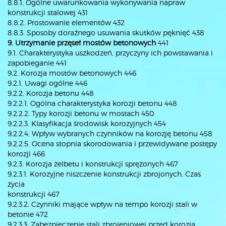
8.8.1. Ogólne uwarunkowania wykonywania napraw
konstrukcji stalowej 431
8.8.2. Prostowanie elementów 432
8.8.3. Sposoby doraźnego usuwania skutków pęknięć 438
9. Utrzymanie przęseł mostów betonowych
441
9.1. Charakterystyka uszkodzeń, przyczyny ich powstawania i
zapobieganie 441
9.2. Korozja mostów betonowych 446
9.2.1. Uwagi ogólne 446
9.2.2. Korozja betonu 448
9.2.2.1. Ogólna charakterystyka korozji betonu 448
9.2.2.2. Typy korozji betonu w mostach 450
9.2.2.3. Klasyfikacja środowisk korozyjnych 454
9.2.2.4. Wpływ wybranych czynników na korozję betonu 458
9.2.2.5. Ocena stopnia skorodowania i przewidywane postępy
korozji 466
9.2.3. Korozja żelbetu i konstrukcji sprężonych 467
9.2.3.1. Korozyjne niszczenie konstrukcji zbrojonych. Czas
życia
konstrukcji 467
9.2.3.2. Czynniki mające wpływ na tempo korozji stali w
betonie 472
9.2.3.3. Zabezpieczenie stali zbrojeniowej przed korozją.