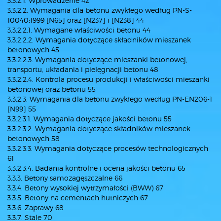
3.3.2.1. Wprowadzenie 42
3.3.2.2. Wymagania dla betonu zwykłego według PN-S-
10040;1999 [N65] oraz [N237] i [N238] 44
3.3.2.2.1. Wymagane właściwości betonu 44
3.3.2.2.2. Wymagania dotyczące składników mieszanek
betonowych 45
3.3.2.2.3. Wymagania dotyczące mieszanki betonowej,
transportu, układania i pielęgnacji betonu 48
3.3.2.2.4. Kontrola procesu produkcji i właściwości mieszanki
betonowej oraz betonu 55
3.3.2.3. Wymagania dla betonu zwykłego według PN-EN206-1
[N99] 55
3.3.2.3.1. Wymagania dotyczące jakości betonu 55
3.3.2.3.2. Wymagania dotyczące składników mieszanek
betonowych 58
3.3.2.3.3. Wymagania dotyczące procesów technologicznych
61
3.3.2.3.4. Badania kontrolne i ocena jakości betonu 65
3.3.3. Betony samozagęszczalne 66
3.3.4. Betony wysokiej wytrzymałości (BWW) 67
3.3.5. Betony na cementach hutniczych 67
3.3.6. Zaprawy 68
3.3.7. Stale 70