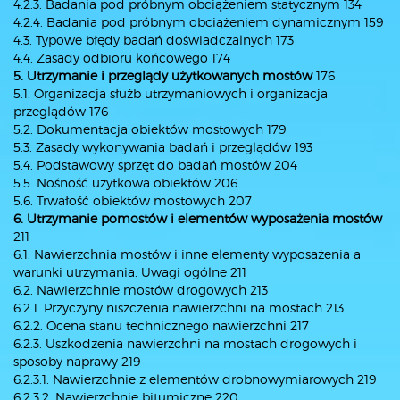
4.2.3. Badania pod próbnym obciążeniem statycznym 134
4.2.4. Badania pod próbnym obciążeniem dynamicznym 159
4.3. Typowe błędy badań doświadczalnych 173
4.4. Zasady odbioru końcowego 174
5. Utrzymanie i przeglądy użytkowanych mostów
176
5.1. Organizacja służb utrzymaniowych i organizacja
przeglądów 176
5.2. Dokumentacja obiektów mostowych 179
5.3. Zasady wykonywania badań i przeglądów 193
5.4. Podstawowy sprzęt do badań mostów 204
5.5. Nośność użytkowa obiektów 206
5.6. Trwałość obiektów mostowych 207
6. Utrzymanie pomostów i elementów wyposażenia mostów
211
6.1. Nawierzchnia mostów i inne elementy wyposażenia a
warunki utrzymania. Uwagi ogólne 211
6.2. Nawierzchnie mostów drogowych 213
6.2.1. Przyczyny niszczenia nawierzchni na mostach 213
6.2.2. Ocena stanu technicznego nawierzchni 217
6.2.3. Uszkodzenia nawierzchni na mostach drogowych i
sposoby naprawy 219
6.2.3.1. Nawierzchnie z elementów drobnowymiarowych 219
6.2.3.2. Nawierzchnie bitumiczne 220