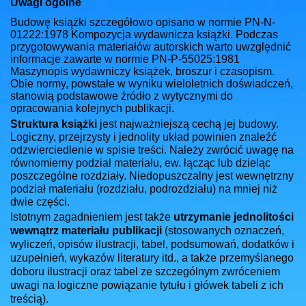
Uwagi ogólne
Budowę książki szczegółowo opisano w normie PN-N-
01222:1978 Kompozycja wydawnicza książki. Podczas
przygotowywania materiałów autorskich warto uwzględnić
informacje zawarte w normie PN-P-55025:1981
Maszynopis wydawniczy książek, broszur i czasopism.
Obie normy, powstałe w wyniku wieloletnich doświadczeń,
stanowią podstawowe źródło z wytycznymi do
opracowania kolejnych publikacji.
Struktura książki
jest najważniejszą cechą jej budowy.
Logiczny, przejrzysty i jednolity układ powinien znaleźć
odzwierciedlenie w spisie treści. Należy zwrócić uwagę na
równomierny podział materiału, ew. łącząc lub dzieląc
poszczególne rozdziały. Niedopuszczalny jest wewnętrzny
podział materiału (rozdziału, podrozdziału) na mniej niż
dwie części.
Istotnym zagadnieniem jest także
utrzymanie jednolitości
wewnątrz materiału publikacji
(stosowanych oznaczeń,
wyliczeń, opisów ilustracji, tabel, podsumowań, dodatków i
uzupełnień, wykazów literatury itd., a także przemyślanego
doboru ilustracji oraz tabel ze szczególnym zwróceniem
uwagi na logiczne powiązanie tytułu i główek tabeli z ich
treścią).