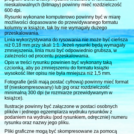
nieskalowalnych (bitmapy) powinny mieć rozdzielczość
600 dpi.
Rysunki wykonane komputerowo powinny być w miarę
możliwości dopasowane do przewidywanego formatu
kolumny w książce, tak by nie wymagały dużego
przeskalowania.
Linia wykorzystywana do rysowania nie może być cieńsza
niż 0,18 mm przy skali 1:1. Jeżeli rysunki będą wymagały
zmniejszenia, linia musi być odpowiednio grubsza, w
zależności od procentu przeskalowania.
Opis w treści rysunku powinien być wykonany taką
czcionką, aby po zmniejszeniu do formatu książki
wysokość liter opisu nie była mniejsza niż 1,5 mm.
Fotografie (jeśli mają postać cyfrową) powinny mieć format
tif (nieskompresowany) lub jpg oraz rozdzielczość
minimalną 300 dpi (w rozmiarze przewidywanym w
książce).
Ilustracje powinny być załączone w postaci osobnych
plików i jednego egzemplarza wydruku rysunków z
podaniem na wydruku (pod rysunkiem, odręcznie) numeru
rysunku oraz nazwy jego pliku.
Pliki graficzne mogą być skompresowane za pomocą