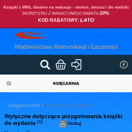
Książki z WKŁ idealne na wakacje - słońce, deszcz i do walizki.
20%
SKORZYSTAJ Z WAKACYJNEGO RABATU
.
LATO
KOD RABATOWY:
KSIĘGARNIA
Księgarnia WKŁ
Informacje dla autorów
Wytyczne dotyczące przygotowania książki
[1]
do wydania
Drukuj