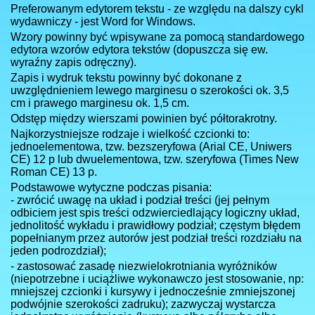
Preferowanym edytorem tekstu - ze względu na dalszy cykl
wydawniczy - jest Word for Windows.
Wzory powinny być wpisywane za pomocą standardowego
edytora wzorów edytora tekstów (dopuszcza się ew.
wyraźny zapis odręczny).
Zapis i wydruk tekstu powinny być dokonane z
uwzględnieniem lewego marginesu o szerokości ok. 3,5
cm i prawego marginesu ok. 1,5 cm.
Odstęp między wierszami powinien być półtorakrotny.
Najkorzystniejsze rodzaje i wielkość czcionki to:
jednoelementowa, tzw. bezszeryfowa (Arial CE, Uniwers
CE) 12 p lub dwuelementowa, tzw. szeryfowa (Times New
Roman CE) 13 p.
Podstawowe wytyczne podczas pisania:
- zwrócić uwagę na układ i podział treści (jej pełnym
odbiciem jest spis treści odzwierciedlający logiczny układ,
jednolitość wykładu i prawidłowy podział; częstym błędem
popełnianym przez autorów jest podział treści rozdziału na
jeden podrozdział);
- zastosować zasadę niezwielokrotniania wyróżników
(niepotrzebne i uciążliwe wykonawczo jest stosowanie, np:
mniejszej czcionki i kursywy i jednocześnie zmniejszonej
podwójnie szerokości zadruku); zazwyczaj wystarcza