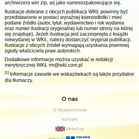
archiwizera win zip, arj jako samorozpakowujące się.
Ilustracje dobrane z obcych publikacji WKŁ powinny być
przedstawione w postaci wyraźnej kseroodbitki i mieć
podane źródło (autor, tytuł, wydawnictwo i rok wydania
oraz numer ilustracji oryginalnej lub numer strony na której
się znajduje). Jeżeli ilustracja jest zaczerpnięta z książki
niewydanej w WKŁ, należy dostarczyć oryginał publikacji.
Ilustracje z obcych źródeł wymagają uzyskania pisemnej
zgody właściciela praw autorskich.
Dodatkowe informacje można uzyskać w redakcji
merytorycznej WKŁ rm@wkl.com.pl
[1]
Informacje zawarte we wskazówkach są także przydatne
dla tłumaczy.
O nas
O Wydawnictwie
Kontakt
About us