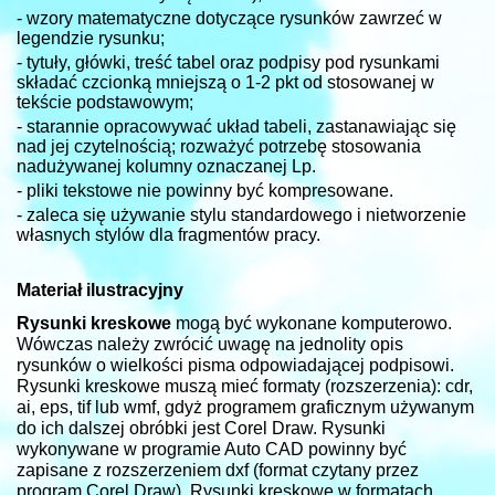
- wzory matematyczne dotyczące rysunków zawrzeć w
legendzie rysunku;
- tytuły, główki, treść tabel oraz podpisy pod rysunkami
składać czcionką mniejszą o 1-2 pkt od stosowanej w
tekście podstawowym;
- starannie opracowywać układ tabeli, zastanawiając się
nad jej czytelnością; rozważyć potrzebę stosowania
nadużywanej kolumny oznaczanej Lp.
- pliki tekstowe nie powinny być kompresowane.
- zaleca się używanie stylu standardowego i nietworzenie
własnych stylów dla fragmentów pracy.
Materiał ilustracyjny
Rysunki kreskowe
mogą być wykonane komputerowo.
Wówczas należy zwrócić uwagę na jednolity opis
rysunków o wielkości pisma odpowiadającej podpisowi.
Rysunki kreskowe muszą mieć formaty (rozszerzenia): cdr,
ai, eps, tif lub wmf, gdyż programem graficznym używanym
do ich dalszej obróbki jest Corel Draw. Rysunki
wykonywane w programie Auto CAD powinny być
zapisane z rozszerzeniem dxf (format czytany przez
program Corel Draw). Rysunki kreskowe w formatach