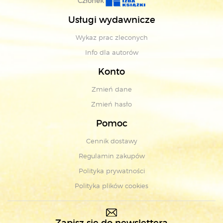
Członek
Usługi wydawnicze
Wykaz prac zleconych
Info dla autorów
Konto
Zmień dane
Zmień hasło
Pomoc
Cennik dostawy
Regulamin zakupów
Polityka prywatności
Polityka plików cookies