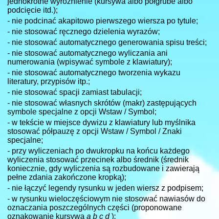
jednokrotne wyróżnienie (kursywa albo półgrube albo
podcięcie itd.);
- nie podcinać akapitowo pierwszego wiersza po tytule;
- nie stosować ręcznego dzielenia wyrazów;
- nie stosować automatycznego generowania spisu treści;
- nie stosować automatycznego wyliczania ani
numerowania (wpisywać symbole z klawiatury);
- nie stosować automatycznego tworzenia wykazu
literatury, przypisów itp.;
- nie stosować spacji zamiast tabulacji;
- nie stosować własnych skrótów (makr) zastępujących
symbole specjalne z opcji Wstaw / Symbol;
- w tekście w miejsce dywizu z klawiatury lub myślnika
stosować półpauzę z opcji Wstaw / Symbol / Znaki
specjalne;
- przy wyliczeniach po dwukropku na końcu każdego
wyliczenia stosować przecinek albo średnik (średnik
koniecznie, gdy wyliczenia są rozbudowane i zawierają
pełne zdania zakończone kropką);
- nie łączyć legendy rysunku w jeden wiersz z podpisem;
- w rysunku wieloczęściowym nie stosować nawiasów do
oznaczania poszczególnych części (proponowane
oznakowanie kursywą
a b c d
);