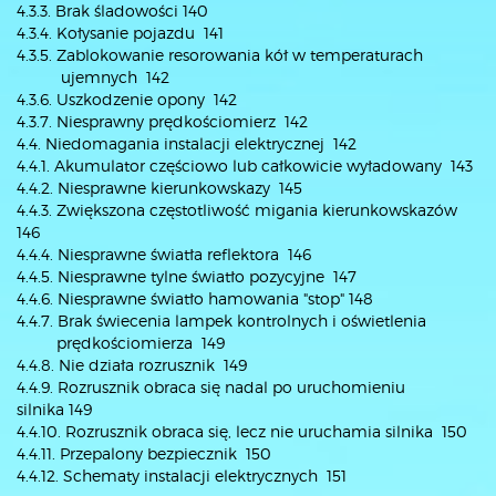
4.3.3. Brak śladowości 140
4.3.4. Kołysanie pojazdu 141
4.3.5. Zablokowanie resorowania kół w temperaturach
ujemnych 142
4.3.6. Uszkodzenie opony 142
4.3.7. Niesprawny prędkościomierz 142
4.4. Niedomagania instalacji elektrycznej 142
4.4.1. Akumulator częściowo lub całkowicie wyładowany 143
4.4.2. Niesprawne kierunkowskazy 145
4.4.3. Zwiększona częstotliwość migania kierunkowskazów
146
4.4.4. Niesprawne światła reflektora 146
4.4.5. Niesprawne tylne światło pozycyjne 147
4.4.6. Niesprawne światło hamowania "stop" 148
4.4.7. Brak świecenia lampek kontrolnych i oświetlenia
prędkościomierza 149
4.4.8. Nie działa rozrusznik 149
4.4.9. Rozrusznik obraca się nadal po uruchomieniu
silnika 149
4.4.10. Rozrusznik obraca się, lecz nie uruchamia silnika 150
4.4.11. Przepalony bezpiecznik 150
4.4.12. Schematy instalacji elektrycznych 151