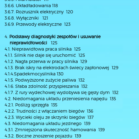
3.6.6. Układładowania 118
3.6.7. Rozrusznik elektryczny 120
3.6.8. Wyłączniki 121
3.6.9. Przewody elektryczne 123
4.
Podstawy diagnostyki zespołów i usuwanie
nieprawidłowości
125
4.1. Nieprawidłowa praca silnika 125
4.1.1. Silnik nie daje się uruchomić 125
4.1.2. Nagła przerwa w pracy silnika 129
4.1.3. Brak iskry na elektrodach świecy zapłonowej 129
4.1.4.Spadekmocysilnika 130
4.1.5. Podwyższone zużycie paliwa 132
4.1.6. Słaba zdolność przyspieszania 132
4.1.7. Z rury wydechowej wydobywa się gęsty dym 132
4.2. Niedomagania układu przeniesienia napędu 135
4.2.1. Poślizg sprzęgła 135
4.2.2. Trudności z włączaniem biegów 136
4.2.3. Wycieki oleju ze skrzynki biegów 137
4.3. Niedomagania układu jezdnego 139
4.3.1. Zmniejszona skuteczność hamowania 139
4.3.2. Boczne znoszenie pojazdu 139