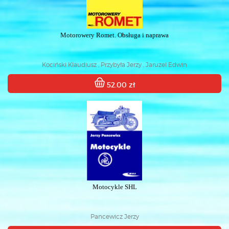
Motorowery Romet. Obsługa i naprawa
Kociński Klaudiusz , Przybyła Jerzy , Jaruzel Edwin
52.00 zł
Motocykle SHL
Pancewicz Jerzy