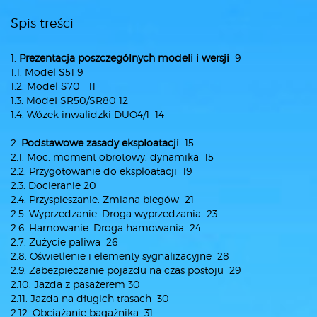
Spis treści
1.
Prezentacja poszczególnych modeli i wersji
9
1.1. Model S51 9
1.2. Model S70 11
1.3. ModeI SR50/SR80 12
1.4. Wózek inwalidzki DUO4/1 14
2.
Podstawowe zasady eksploatacji
15
2.1. Moc, moment obrotowy, dynamika 15
2.2. Przygotowanie do eksploatacji 19
2.3. Docieranie 20
2.4. Przyspieszanie. Zmiana biegów 21
2.5. Wyprzedzanie. Droga wyprzedzania 23
2.6. Hamowanie. Droga hamowania 24
2.7. Zużycie paliwa 26
2.8. Oświetlenie i elementy sygnalizacyjne 28
2.9. Zabezpieczanie pojazdu na czas postoju 29
2.10. Jazda z pasażerem 30
2.11. Jazda na długich trasach 30
2.12. Obciążanie bagażnika 31