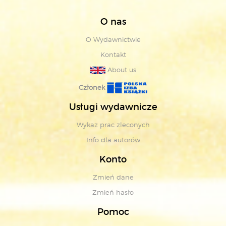
O nas
O Wydawnictwie
Kontakt
About us
Członek
Usługi wydawnicze
Wykaz prac zleconych
Info dla autorów
Konto
Zmień dane
Zmień hasło
Pomoc