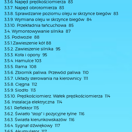
3.3.6. Napęd prędkościomierza 83
3.3.7. Napęd obrotomierza 83
3.3.8. Sprawdzanie poziomu oleju w skrzynce biegów 83
3.3.9. Wymiana oleju w skrzynce biegów 84
3.3.10. Przekładnia łańcuchowa 85
3.4. Wymontowywanie silnika 87
3.5. Podwozie 88
3.5.1.Zawieszenie kół 88
3.5.2. Zawieszenie silnika 95
3.5.3. Koła i opony 95
3.5.4. Hamulce 103
3.5.5. Rama 108
3.5.6. Zbiornik paliwa. Przewód paliwa 110
3.5.7. Układy sterowania na kierownicy 111
3.5.8. Cięgna 112
3.5.9. Siodło 113
3.5.10. Prędkościomierz. Wałek prędkościomierza 114
3.6. Instalacja elektryczna 114
3.6.1. Reflektor 115
3.6.2. Światło "stop" i pozycyjne tylne 116
3.6.3. Światła kierunkowskazów 116
3.6.4. Sygnał dźwiękowy 117
3.6.5. Akumulator 117