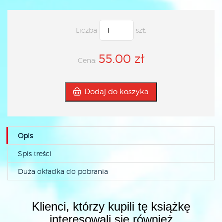
Liczba
szt.
55.00 zł
Cena:
Dodaj do koszyka
Opis
Spis treści
Duża okładka do pobrania
Klienci, którzy kupili tę książkę
interesowali się również