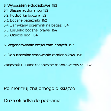
5.
Wyposażenie dodatkowe
152
5.1. Blaszanaosłonanóg 152
5.2. Podpórka boczna 152
5.3. Boczne bagażniki 152
5.4. Zamykany pojemnik na bagaż 154
5.5. Lusterko boczne, prawe 154
5.6. Okrycie nóg 154
6.
Regenerowanie części zamiennych
157
7.
Dopuszczalne stosowanie zamienników
158
Załącznik 1 - Dane techniczne motorowerów S51 162
Poinformuj znajomego o książce
Duża okładka do pobrania