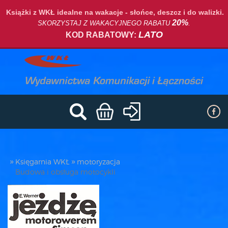
Książki z WKŁ idealne na wakacje - słońce, deszcz i do walizki.
20%
SKORZYSTAJ Z WAKACYJNEGO RABATU
.
LATO
KOD RABATOWY:
Księgarnia WKŁ
motoryzacja
Budowa i obsługa motocykli