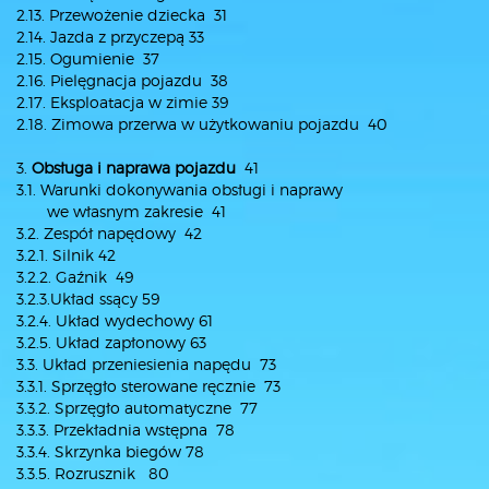
2.13. Przewożenie dziecka 31
2.14. Jazda z przyczepą 33
2.15. Ogumienie 37
2.16. Pielęgnacja pojazdu 38
2.17. Eksploatacja w zimie 39
2.18. Zimowa przerwa w użytkowaniu pojazdu 40
3.
Obsługa i naprawa pojazdu
41
3.1. Warunki dokonywania obsługi i naprawy
we własnym zakresie 41
3.2. Zespół napędowy 42
3.2.1. Silnik 42
3.2.2. Gaźnik 49
3.2.3.Układ ssący 59
3.2.4. Układ wydechowy 61
3.2.5. Układ zapłonowy 63
3.3. Układ przeniesienia napędu 73
3.3.1. Sprzęgło sterowane ręcznie 73
3.3.2. Sprzęgło automatyczne 77
3.3.3. Przekładnia wstępna 78
3.3.4. Skrzynka biegów 78
3.3.5. Rozrusznik 80