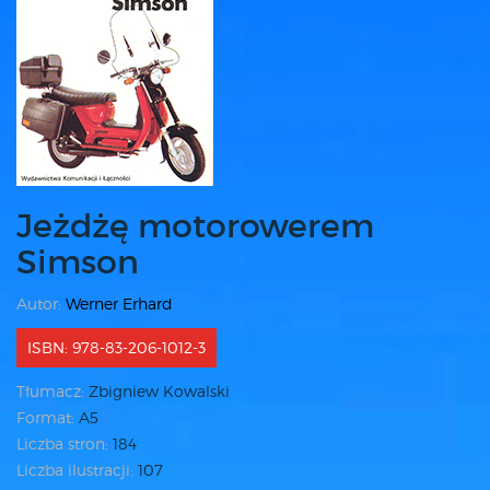
Jeżdżę motorowerem
Simson
Autor:
Werner Erhard
ISBN: 978-83-206-1012-3
Tłumacz:
Zbigniew Kowalski
Format:
A5
Liczba stron:
184
Liczba ilustracji:
107