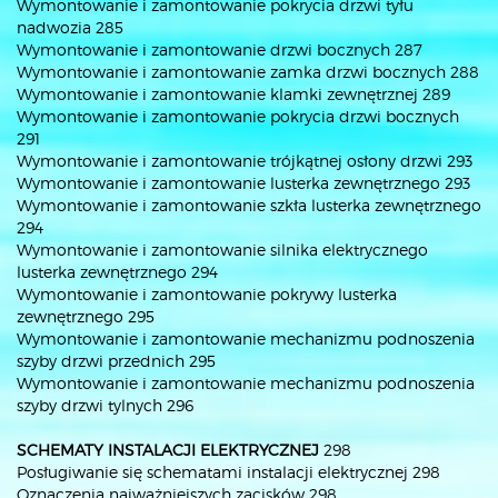
Wymontowanie i zamontowanie pokrycia drzwi tyłu
nadwozia 285
Wymontowanie i zamontowanie drzwi bocznych 287
Wymontowanie i zamontowanie zamka drzwi bocznych 288
Wymontowanie i zamontowanie klamki zewnętrznej 289
Wymontowanie i zamontowanie pokrycia drzwi bocznych
291
Wymontowanie i zamontowanie trójkątnej osłony drzwi 293
Wymontowanie i zamontowanie lusterka zewnętrznego 293
Wymontowanie i zamontowanie szkła lusterka zewnętrznego
294
Wymontowanie i zamontowanie silnika elektrycznego
lusterka zewnętrznego 294
Wymontowanie i zamontowanie pokrywy lusterka
zewnętrznego 295
Wymontowanie i zamontowanie mechanizmu podnoszenia
szyby drzwi przednich 295
Wymontowanie i zamontowanie mechanizmu podnoszenia
szyby drzwi tylnych 296
SCHEMATY INSTALACJI ELEKTRYCZNEJ
298
Posługiwanie się schematami instalacji elektrycznej 298
Oznaczenia najważniejszych zacisków 298