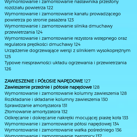
Wymontowanie i zamontowanie nastawnika przesłony
rozdziału powietrza 122
Wymontowanie i zamontowanie kanału prowadzącego
powietrza po stronie pasażera 123
Wymontowanie i zamontowanie silnika dmuchawy
przewietrzania 124
Wymontowanie i zamontowanie rezystora wstępnego oraz
regulatora prędkości dmuchawy 124
Urządzenie dogrzewające wersji z silnikiem wysokoprężnym
125
Typowe niesprawności układu ogrzewania i przewietrzania
126
ZAWIESZENIE I PÓŁOSIE NAPĘDOWE
127
Zawieszenie przednie i półosie napędowe
128
Wymontowanie i zamontowanie kolumny zawieszenia 128
Rozkładanie i składanie kolumny zawieszenia 130
Sprawdzanie amortyzatora 131
Złomowanie amortyzatora 132
Odkręcanie i dokręcanie nakrętki mocującej piastę koła 133
Wymontowanie i zamontowanie półosi napędowej 134
Wymontowanie i zamontowanie wałka pośredniego 136
Wymontowanie i zamontowanie zwrotnicy 137