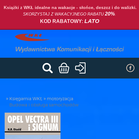
Książki z WKŁ idealne na wakacje - słońce, deszcz i do walizki.
20%
SKORZYSTAJ Z WAKACYJNEGO RABATU
.
LATO
KOD RABATOWY:
Księgarnia WKŁ
motoryzacja
Budowa i obsługa samochodów