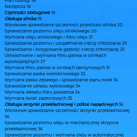
Plan obsługi 16
Narzędzia 18
Czynności obsługowe
18
Obsługa silnika
19
Wzrokowe sprawdzanie szczelności przedziału silnika 20
Sprawdzanie poziomu oleju silnikowego 20
Wymiana oleju silnikowego i filtru oleju 21
Sprawdzanie poziomu i uzupełnianie cieczy chłodzącej 25
Sprawdzanie i korygowanie gęstości cieczy chłodzącej 25
Odwadnianie i wymiana filtru paliwa w silnikach
wysokoprężnych 27
Wymiana filtru paliwa w silnikach benzynowych 31
Sprawdzanie paska wieloklinowego 32
Wymiana paska zębatego i sprawdzanie stanu rolek 34
Sprawdzanie układu wylotowego 34
Wymiana wkładu filtru powietrza 34
Wymiana świeć zapłonowych 35
Obsługa skrzynki przekładniowej i półosi napędowych
36
Wzrokowe sprawdzanie szczelności skrzynki przekładniowej
36
Sprawdzanie poziomu oleju w mechanicznej skrzynce
przekładniowej 36
Sprawdzanie poziomu i wymiana oleju w automatycznej