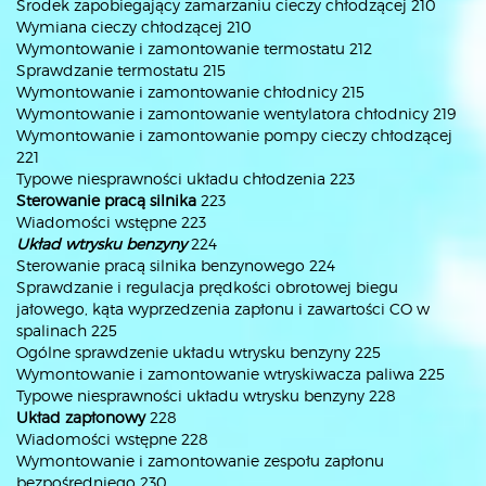
Środek zapobiegający zamarzaniu cieczy chłodzącej 210
Wymiana cieczy chłodzącej 210
Wymontowanie i zamontowanie termostatu 212
Sprawdzanie termostatu 215
Wymontowanie i zamontowanie chłodnicy 215
Wymontowanie i zamontowanie wentylatora chłodnicy 219
Wymontowanie i zamontowanie pompy cieczy chłodzącej
221
Typowe niesprawności układu chłodzenia 223
Sterowanie pracą silnika
223
Wiadomości wstępne 223
Układ wtrysku benzyny
224
Sterowanie pracą silnika benzynowego 224
Sprawdzanie i regulacja prędkości obrotowej biegu
jałowego, kąta wyprzedzenia zapłonu i zawartości CO w
spalinach 225
Ogólne sprawdzenie układu wtrysku benzyny 225
Wymontowanie i zamontowanie wtryskiwacza paliwa 225
Typowe niesprawności układu wtrysku benzyny 228
Układ zapłonowy
228
Wiadomości wstępne 228
Wymontowanie i zamontowanie zespołu zapłonu
bezpośredniego 230