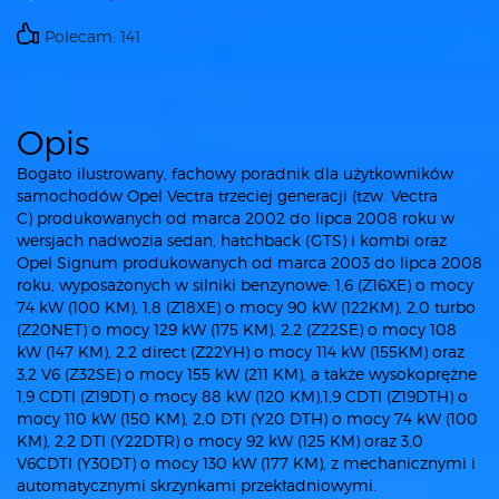
Polecam: 141
Opis
Bogato ilustrowany, fachowy poradnik dla użytkowników
samochodów Opel Vectra trzeciej generacji (tzw. Vectra
C) produkowanych od marca 2002 do lipca 2008 roku w
wersjach nadwozia sedan, hatchback (GTS) i kombi oraz
Opel Signum produkowanych od marca 2003 do lipca 2008
roku, wyposażonych w silniki benzynowe: 1,6 (Z16XE) o mocy
74 kW (100 KM), 1,8 (Z18XE) o mocy 90 kW (122KM), 2,0 turbo
(Z20NET) o mocy 129 kW (175 KM), 2,2 (Z22SE) o mocy 108
kW (147 KM), 2,2 direct (Z22YH) o mocy 114 kW (155KM) oraz
3,2 V6 (Z32SE) o mocy 155 kW (211 KM), a także wysokoprężne
1,9 CDTI (Z19DT) o mocy 88 kW (120 KM),1,9 CDTI (Z19DTH) o
mocy 110 kW (150 KM), 2,0 DTI (Y20 DTH) o mocy 74 kW (100
KM), 2,2 DTI (Y22DTR) o mocy 92 kW (125 KM) oraz 3,0
V6CDTI (Y30DT) o mocy 130 kW (177 KM), z mechanicznymi i
automatycznymi skrzynkami przekładniowymi.