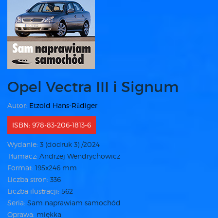
Opel Vectra III i Signum
Autor:
Etzold Hans-Rüdiger
ISBN: 978-83-206-1813-6
Wydanie:
3 (dodruk 3) /2024
Tłumacz:
Andrzej Wendrychowicz
Format:
195x246 mm
Liczba stron:
336
Liczba ilustracji:
562
Seria:
Sam naprawiam samochód
Oprawa:
miękka