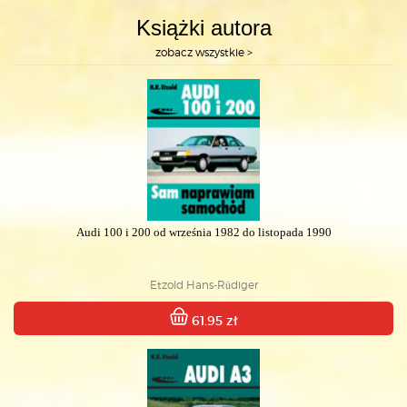
Książki autora
zobacz wszystkie >
Audi 100 i 200 od września 1982 do listopada 1990
Etzold Hans-Rüdiger
61.95 zł