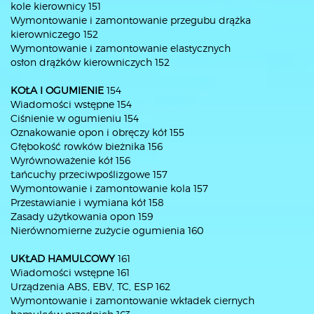
kole kierownicy 151
Wymontowanie i zamontowanie przegubu drążka
kierowniczego 152
Wymontowanie i zamontowanie elastycznych
osłon drążków kierowniczych 152
KOŁA I OGUMIENIE
154
Wiadomości wstępne 154
Ciśnienie w ogumieniu 154
Oznakowanie opon i obręczy kół 155
Głębokość rowków bieżnika 156
Wyrównoważenie kół 156
Łańcuchy przeciwpoślizgowe 157
Wymontowanie i zamontowanie kola 157
Przestawianie i wymiana kół 158
Zasady użytkowania opon 159
Nierównomierne zużycie ogumienia 160
UKŁAD HAMULCOWY
161
Wiadomości wstępne 161
Urządzenia ABS, EBV, TC, ESP 162
Wymontowanie i zamontowanie wkładek ciernych