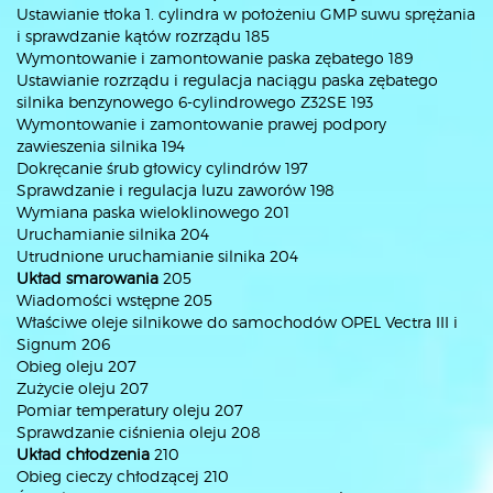
Ustawianie tłoka 1. cylindra w położeniu GMP suwu sprężania
i sprawdzanie kątów rozrządu 185
Wymontowanie i zamontowanie paska zębatego 189
Ustawianie rozrządu i regulacja naciągu paska zębatego
silnika benzynowego 6-cylindrowego Z32SE 193
Wymontowanie i zamontowanie prawej podpory
zawieszenia silnika 194
Dokręcanie śrub głowicy cylindrów 197
Sprawdzanie i regulacja luzu zaworów 198
Wymiana paska wieloklinowego 201
Uruchamianie silnika 204
Utrudnione uruchamianie silnika 204
Układ smarowania
205
Wiadomości wstępne 205
Właściwe oleje silnikowe do samochodów OPEL Vectra III i
Signum 206
Obieg oleju 207
Zużycie oleju 207
Pomiar temperatury oleju 207
Sprawdzanie ciśnienia oleju 208
Układ chłodzenia
210
Obieg cieczy chłodzącej 210