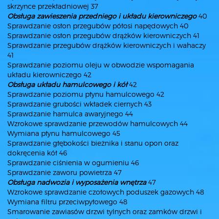
skrzynce przekładniowej 37
Obsługa zawieszenia przedniego i układu kierowniczego
40
Sprawdzanie osłon przegubów półosi napędowych 40
Sprawdzanie osłon przegubów drążków kierowniczych 41
Sprawdzanie przegubów drążków kierowniczych i wahaczy
41
Sprawdzanie poziomu oleju w obwodzie wspomagania
układu kierowniczego 42
Obsługa układu hamulcowego i kół
42
Sprawdzanie poziomu płynu hamulcowego 42
Sprawdzanie grubości wkładek ciernych 43
Sprawdzanie hamulca awaryjnego 44
Wzrokowe sprawdzanie przewodów hamulcowych 44
Wymiana płynu hamulcowego 45
Sprawdzanie głębokości bieżnika i stanu opon oraz
dokręcenia kół 46
Sprawdzanie ciśnienia w ogumieniu 46
Sprawdzanie zaworu powietrza 47
Obsługa nadwozia i wyposażenia wnętrza
47
Wzrokowe sprawdzanie czołowych poduszek gazowych 48
Wymiana filtru przeciwpyłowego 48
Smarowanie zawiasów drzwi tylnych oraz zamków drzwi i