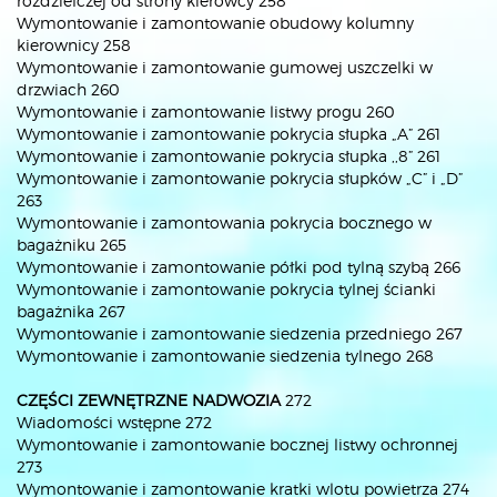
rozdzielczej od strony kierowcy 258
Wymontowanie i zamontowanie obudowy kolumny
kierownicy 258
Wymontowanie i zamontowanie gumowej uszczelki w
drzwiach 260
Wymontowanie i zamontowanie listwy progu 260
Wymontowanie i zamontowanie pokrycia słupka „A” 261
Wymontowanie i zamontowanie pokrycia słupka ,,8” 261
Wymontowanie i zamontowanie pokrycia słupków „C” i „D”
263
Wymontowanie i zamontowania pokrycia bocznego w
bagażniku 265
Wymontowanie i zamontowanie półki pod tylną szybą 266
Wymontowanie i zamontowanie pokrycia tylnej ścianki
bagażnika 267
Wymontowanie i zamontowanie siedzenia przedniego 267
Wymontowanie i zamontowanie siedzenia tylnego 268
CZĘŚCI ZEWNĘTRZNE NADWOZIA
272
Wiadomości wstępne 272
Wymontowanie i zamontowanie bocznej listwy ochronnej
273
Wymontowanie i zamontowanie kratki wlotu powietrza 274