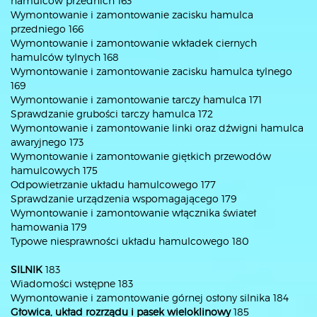
hamulców przednich 163
Wymontowanie i zamontowanie zacisku hamulca
przedniego 166
Wymontowanie i zamontowanie wkładek ciernych
hamulców tylnych 168
Wymontowanie i zamontowanie zacisku hamulca tylnego
169
Wymontowanie i zamontowanie tarczy hamulca 171
Sprawdzanie grubości tarczy hamulca 172
Wymontowanie i zamontowanie linki oraz dźwigni hamulca
awaryjnego 173
Wymontowanie i zamontowanie giętkich przewodów
hamulcowych 175
Odpowietrzanie układu hamulcowego 177
Sprawdzanie urządzenia wspomagającego 179
Wymontowanie i zamontowanie włącznika świateł
hamowania 179
Typowe niesprawności układu hamulcowego 180
SILNIK
183
Wiadomości wstępne 183
Wymontowanie i zamontowanie górnej osłony silnika 184
Głowica, układ rozrządu i pasek wieloklinowy
185