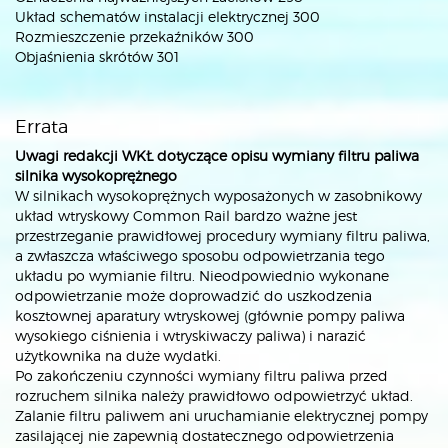
Układ schematów instalacji elektrycznej 300
Rozmieszczenie przekaźników 300
Objaśnienia skrótów 301
Errata
Uwagi redakcji WKŁ dotyczące opisu wymiany filtru paliwa
silnika wysokoprężnego
W silnikach wysokoprężnych wyposażonych w zasobnikowy
układ wtryskowy Common Rail bardzo ważne jest
przestrzeganie prawidłowej procedury wymiany filtru paliwa,
a zwłaszcza właściwego sposobu odpowietrzania tego
układu po wymianie filtru. Nieodpowiednio wykonane
odpowietrzanie może doprowadzić do uszkodzenia
kosztownej aparatury wtryskowej (głównie pompy paliwa
wysokiego ciśnienia i wtryskiwaczy paliwa) i narazić
użytkownika na duże wydatki.
Po zakończeniu czynności wymiany filtru paliwa przed
rozruchem silnika należy prawidłowo odpowietrzyć układ.
Zalanie filtru paliwem ani uruchamianie elektrycznej pompy
zasilającej nie zapewnią dostatecznego odpowietrzenia