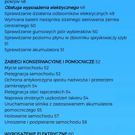
pokryw 48
Obsługa wyposażenia elektrycznego
49
Sprawdzanie działania odbiorników elektrycznych 49
Wymiana baterii nadajnika zdalnego sterowania zamka
centralnego 50
Sprawdzanie gumowych piór wybieraków 50
Sprawdzanie poziomu płynu w zbiorniku spryskiwaczy szyb
51
Sprawdzanie akumulatora 51
ZABIEGI KONSERWACYJNE I POMOCNICZE
52
Mycie samochodu 52
Pielęgnacja samochodu 52
Ochrona antykorozyjna spodu nadwozia i przestrzeni
zamkniętych 54
Pielęgnacja obić tapicerskich 54
Naprawa drobnych uszkodzeń lakieru 54
Uruchamianie silnika z zastosowaniem akumulatora
pomocniczego 55
Holowanie samochodu 57
Unoszenie i podpieranie samochodu 58
WYPOSAŻENIE ELEKTRYCZNE
60