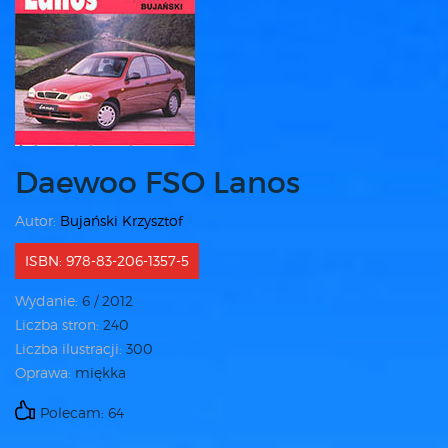
Daewoo FSO Lanos
Autor:
Bujański Krzysztof
ISBN: 978-83-206-1357-5
Wydanie:
6 / 2012
Liczba stron:
240
Liczba ilustracji:
300
Oprawa:
miękka
Polecam: 64