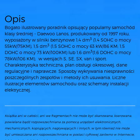
Opis
Bogato ilustrowany poradnik opisujący popularny samochód
klasy średniej - Daewoo Lanos, produkowany od 1997 roku,
3
wyposażony w silniki benzynowe 1,4 dm
(1,4 SOHC o mocy
3
55kW/75KM), 1,5 dm
(1,5 SOHC o mocy 63 kW/86 KM; 1,5
3
DOHC o mocy 73 kW/100KM) lub 1,6 dm
(1,6 DOHC o mocy
78kW/106 KM), w wersjach S, SE, SX, van i sport.
Charakterystyka techniczna, plan obsługi okresowej, dane
regulacyjne i naprawcze. Sposoby wykrywania niesprawności
poszczególnych zespołów i metody ich usuwania. Liczne
ilustracje elementów samochodu oraz schematy instalacji
elektrycznej.
Książka ani w całości, ani we fragmentach nie może być skanowana, kserowana,
powielana bądź rozpowszechniana za pomocą urządzeń elektronicznych,
mechanicznych, kopiujących, nagrywających i innych, w tym również nie może
być umieszczana ani rozpowszechniana w postaci cyfrowej zarówno w Internecie,