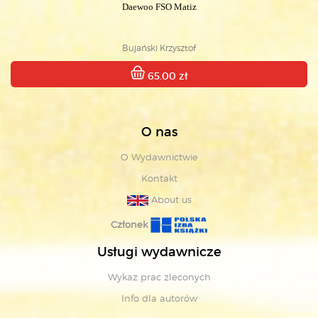
Daewoo FSO Matiz
Bujański Krzysztof
65.00 zł
O nas
O Wydawnictwie
Kontakt
About us
Członek
Usługi wydawnicze
Wykaz prac zleconych
Info dla autorów