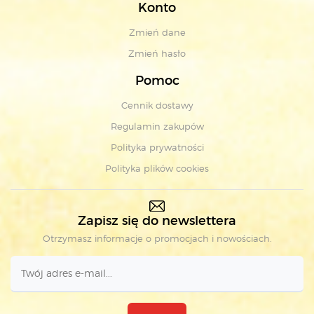
Konto
Zmień dane
Zmień hasło
Pomoc
Cennik dostawy
Regulamin zakupów
Polityka prywatności
Polityka plików cookies
Zapisz się do newslettera
Otrzymasz informacje o promocjach i nowościach.