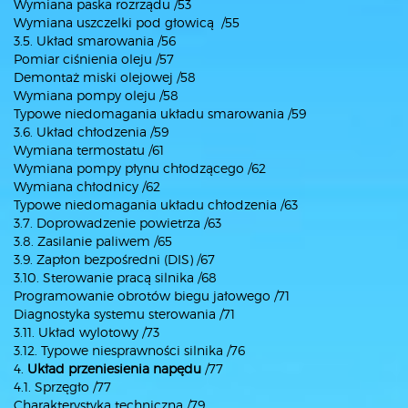
Wymiana paska rozrządu /53
Wymiana uszczelki pod głowicą /55
3.5. Układ smarowania /56
Pomiar ciśnienia oleju /57
Demontaż miski olejowej /58
Wymiana pompy oleju /58
Typowe niedomagania układu smarowania /59
3.6. Układ chłodzenia /59
Wymiana termostatu /61
Wymiana pompy płynu chłodzącego /62
Wymiana chłodnicy /62
Typowe niedomagania układu chłodzenia /63
3.7. Doprowadzenie powietrza /63
3.8. Zasilanie paliwem /65
3.9. Zapłon bezpośredni (DIS) /67
3.10. Sterowanie pracą silnika /68
Programowanie obrotów biegu jałowego /71
Diagnostyka systemu sterowania /71
3.11. Układ wylotowy /73
3.12. Typowe niesprawności silnika /76
4.
Układ przeniesienia napędu
/77
4.1. Sprzęgło /77
Charakterystyka techniczna /79