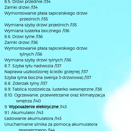
8.5. Drzwi przednie /134
Zamki drzwi /134
Wymontowanie płata tapicerskiego drzwi
przednich /135
Wymiana szyby drzwi przednich /135
Wymiana lusterka bocznego /136
8.6. Drzwi tylne /136
Zamki drzwi /136
Wymontowanie płata tapicerskiego drzwi
tylnych /136
Wymiana szyby drzwi tylnych /136
8.7. Szyba tyłu nadwozia /137
Naprawa uszkodzonej ścieżki grzejnej /137
Szyba tylna boczna (wersja 3-drzwiowa) /137
8.8. Zderzak tylny /137
8.9. Tablica rozdzielcza, lusterko wewnętrzne /138
8.10. Ogrzewanie, przewietrzanie oraz klimatyzacja
wnętrza /140
9.
Wyposażenie elektryczne
/143
9.1. Akumulator /143
Ładowanie akumulatora /143
Uruchamianie silnika za pomocą akumulatora
zewnętrznego /144