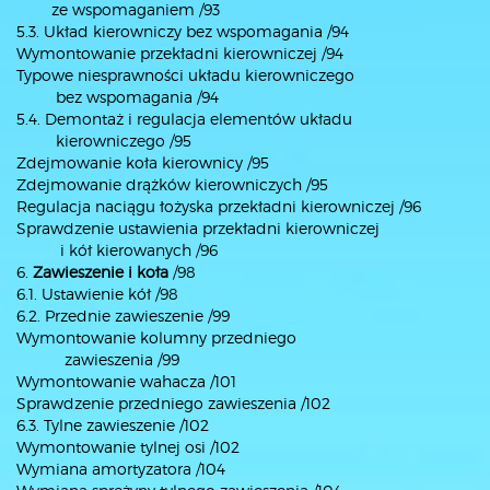
ze wspomaganiem /93
5.3. Układ kierowniczy bez wspomagania /94
Wymontowanie przekładni kierowniczej /94
Typowe niesprawności układu kierowniczego
bez wspomagania /94
5.4. Demontaż i regulacja elementów układu
kierowniczego /95
Zdejmowanie koła kierownicy /95
Zdejmowanie drążków kierowniczych /95
Regulacja naciągu łożyska przekładni kierowniczej /96
Sprawdzenie ustawienia przekładni kierowniczej
i kół kierowanych /96
6.
Zawieszenie i koła
/98
6.1. Ustawienie kół /98
6.2. Przednie zawieszenie /99
Wymontowanie kolumny przedniego
zawieszenia /99
Wymontowanie wahacza /101
Sprawdzenie przedniego zawieszenia /102
6.3. Tylne zawieszenie /102
Wymontowanie tylnej osi /102
Wymiana amortyzatora /104