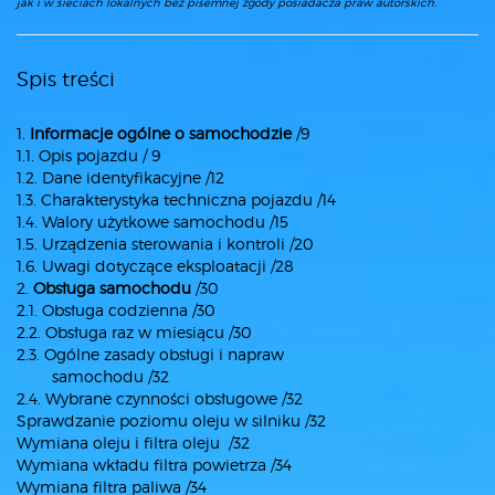
jak i w sieciach lokalnych bez pisemnej zgody posiadacza praw autorskich.
Spis treści
1.
Informacje ogólne o samochodzie
/9
1.1. Opis pojazdu / 9
1.2. Dane identyfikacyjne /12
1.3. Charakterystyka techniczna pojazdu /14
1.4. Walory użytkowe samochodu /15
1.5. Urządzenia sterowania i kontroli /20
1.6. Uwagi dotyczące eksploatacji /28
2.
Obsługa samochodu
/30
2.1. Obsługa codzienna /30
2.2. Obsługa raz w miesiącu /30
2.3. Ogólne zasady obsługi i napraw
samochodu /32
2.4. Wybrane czynności obsługowe /32
Sprawdzanie poziomu oleju w silniku /32
Wymiana oleju i filtra oleju /32
Wymiana wkładu filtra powietrza /34
Wymiana filtra paliwa /34