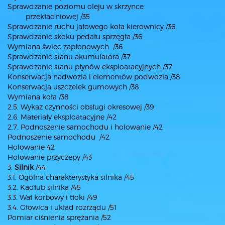
Sprawdzanie poziomu oleju w skrzynce
przekładniowej /35
Sprawdzanie ruchu jałowego koła kierownicy /36
Sprawdzanie skoku pedału sprzęgła /36
Wymiana świec zapłonowych /36
Sprawdzanie stanu akumulatora /37
Sprawdzanie stanu płynów eksploatacyjnych /37
Konserwacja nadwozia i elementów podwozia /38
Konserwacja uszczelek gumowych /38
Wymiana koła /38
2.5. Wykaz czynności obsługi okresowej /39
2.6. Materiały eksploatacyjne /42
2.7. Podnoszenie samochodu i holowanie /42
Podnoszenie samochodu /42
Holowanie 42
Holowanie przyczepy /43
3.
Silnik
/44
3.1. Ogólna charakterystyka silnika /45
3.2. Kadłub silnika /45
3.3. Wał korbowy i tłoki /49
3.4. Głowica i układ rozrządu /51
Pomiar ciśnienia sprężania /52