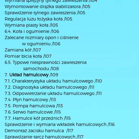
Wymiana sprężyny tylnego zawieszenia /104
Wymontowanie drążka stabilizatora /105
Sprawdzenie tylnego zawieszenia /105
Regulacja luzu łożyska koła /105
Wymiana piasty koła /105
6.4. Koła i ogumienie /106
Zalecane rozmiary opon i ciśnienie
w ogumieniu /106
Zamiana kół /107
Pomiar bicia koła /107
6.5. Typowe niesprawności zawieszenia
samochodu /108
7.
Układ hamulcowy
/109
7.1. Charakterystyka układu hamulcowego /110
7.2. Diagnostyka układu hamulcowego /111
7.3. Odpowietrzanie układu hamulcowego /111
7.4. Płyn hamulcowy /113
7.5. Pompa hamulcowa /113
7.6. Serwo hamulcowe /115
7.7. Hamulce kół przednich /115
Sprawdzenie i wymiana wkładek hamulcowych /116
Demontaż zacisku hamulca /117
Sprawdzanie tarcz hamulcowych /117