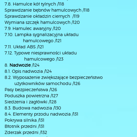
7.8. Hamulce kół tylnych /118
Sprawdzanie bębnów hamulcowych /118
Sprawdzanie okładzin ciernych /119
Wymiana szczęk hamulcowych /120
7.9. Hamulec awaryjny /120
7.10. Lampka sygnalizacyjna układu
hamulcowego /121
7.11. Układ ABS /121
7.12. Typowe niesprawności układu
hamulcowego /123
8.
Nadwozie
/124
8.1. Opis nadwozia /124
8.2. Wyposażenie zwiększające bezpieczeństwo
użytkowników samochodu /126
Pasy bezpieczeństwa /126
Poduszka powietrzna /127
Siedzenia i zagłówki /128
8.3. Budowa nadwozia /130
8.4. Elementy przodu nadwozia /131
Pokrywa silnika /131
Błotnik przedni /131
Zderzak przedni /132