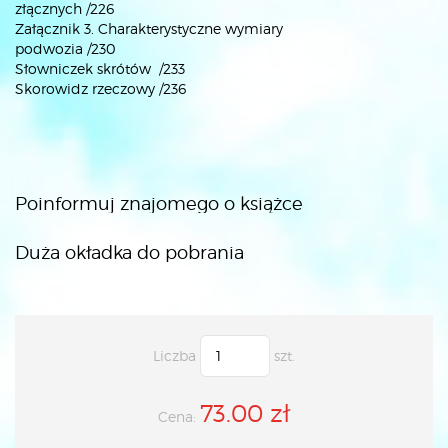
złącznych /226
Załącznik 3. Charakterystyczne wymiary
podwozia /230
Słowniczek skrótów /233
Skorowidz rzeczowy /236
Poinformuj znajomego o książce
Duża okładka do pobrania
Liczba
szt.
73.00 zł
Cena: