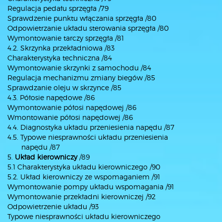
Regulacja pedału sprzęgła /79
Sprawdzenie punktu włączania sprzęgła /80
Odpowietrzanie układu sterowania sprzęgła /80
Wymontowanie tarczy sprzęgła /81
4.2. Skrzynka przekładniowa /83
Charakterystyka techniczna /84
Wymontowanie skrzynki z samochodu /84
Regulacja mechanizmu zmiany biegów /85
Sprawdzanie oleju w skrzynce /85
4.3. Półosie napędowe /86
Wymontowanie półosi napędowej /86
Wmontowanie półosi napędowej /86
4.4. Diagnostyka układu przeniesienia napędu /87
4.5. Typowe niesprawności układu przeniesienia
napędu /87
5.
Układ kierowniczy
/89
5.1 Charakterystyka układu kierowniczego /90
5.2. Układ kierowniczy ze wspomaganiem /91
Wymontowanie pompy układu wspomagania /91
Wymontowanie przekładni kierowniczej /92
Odpowietrzenie układu /93
Typowe niesprawności układu kierowniczego