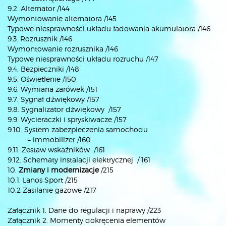
9.2. Alternator /144
Wymontowanie alternatora /145
Typowe niesprawności układu ładowania akumulatora /146
9.3. Rozrusznik /146
Wymontowanie rozrusznika /146
Typowe niesprawności układu rozruchu /147
9.4. Bezpieczniki /148
9.5. Oświetlenie /150
9.6. Wymiana żarówek /151
9.7. Sygnał dźwiękowy /157
9.8. Sygnalizator dźwiękowy /157
9.9. Wycieraczki i spryskiwacze /157
9.10. System zabezpieczenia samochodu
– immobilizer /160
9.11. Zestaw wskaźników /161
9.12. Schematy instalacji elektrycznej / 161
10.
Zmiany i modernizacje
/215
10.1. Lanos Sport /215
10.2 Zasilanie gazowe /217
Załącznik 1. Dane do regulacji i naprawy /223
Załącznik 2. Momenty dokręcenia elementów