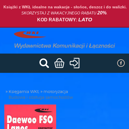
Książki z WKŁ idealne na wakacje - słońce, deszcz i do walizki.
20%
SKORZYSTAJ Z WAKACYJNEGO RABATU
.
LATO
KOD RABATOWY:
Księgarnia WKŁ
motoryzacja
Budowa i obsługa samochodów