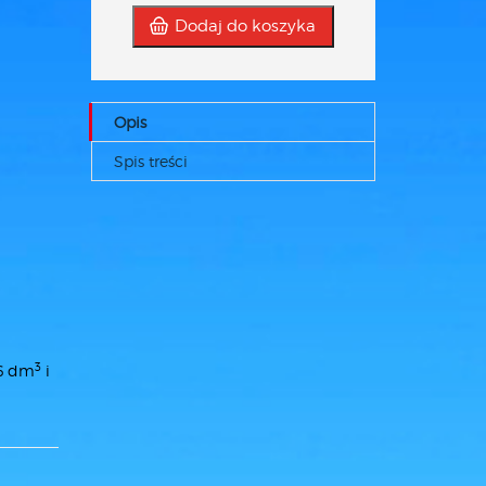
Dodaj do koszyka
Opis
Spis treści
3
,6 dm
i