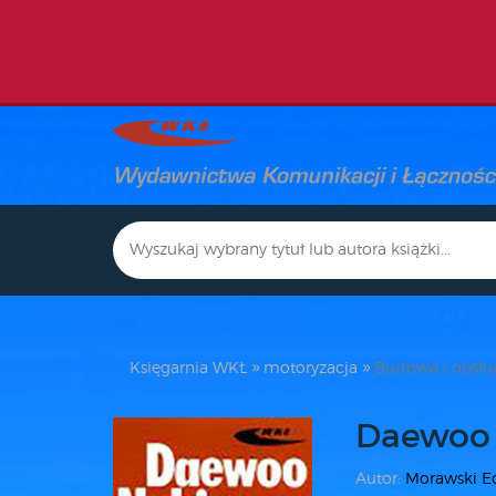
Księgarnia WKŁ
motoryzacja
Budowa i obsł
Daewoo 
Autor:
Morawski 