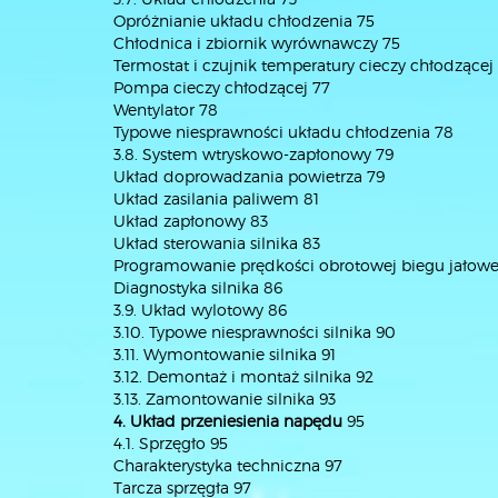
Opróżnianie układu chłodzenia 75
Chłodnica i zbiornik wyrównawczy 75
Termostat i czujnik temperatury cieczy chłodzącej
Pompa cieczy chłodzącej 77
Wentylator 78
Typowe niesprawności układu chłodzenia 78
3.8. System wtryskowo-zapłonowy 79
Układ doprowadzania powietrza 79
Układ zasilania paliwem 81
Układ zapłonowy 83
Układ sterowania silnika 83
Programowanie prędkości obrotowej biegu jałow
Diagnostyka silnika 86
3.9. Układ wylotowy 86
3.10. Typowe niesprawności silnika 90
3.11. Wymontowanie silnika 91
3.12. Demontaż i montaż silnika 92
3.13. Zamontowanie silnika 93
4. Układ przeniesienia napędu
95
4.1. Sprzęgło 95
Charakterystyka techniczna 97
Tarcza sprzęgła 97