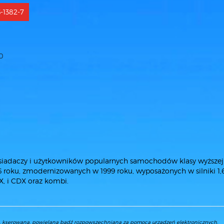
-1382-7
0
osiadaczy i użytkowników popularnych samochodów klasy wyższej
 roku, zmodernizowanych w 1999 roku, wyposażonych w silniki 1
SX, i CDX oraz kombi.
a, kserowana, powielana bądź rozpowszechniana za pomocą urządzeń elektronicznych,