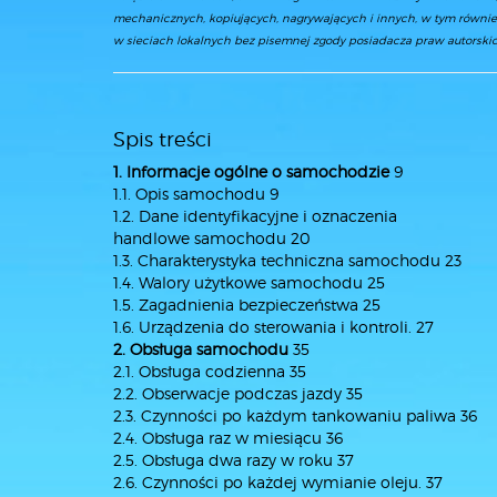
mechanicznych, kopiujących, nagrywających i innych, w tym równie
w sieciach lokalnych bez pisemnej zgody posiadacza praw autorskic
Spis treści
1. Informacje ogólne o samochodzie
9
1.1. Opis samochodu 9
1.2. Dane identyfikacyjne i oznaczenia
handlowe samochodu 20
1.3. Charakterystyka techniczna samochodu 23
1.4. Walory użytkowe samochodu 25
1.5. Zagadnienia bezpieczeństwa 25
1.6. Urządzenia do sterowania i kontroli. 27
2. Obsługa samochodu
35
2.1. Obsługa codzienna 35
2.2. Obserwacje podczas jazdy 35
2.3. Czynności po każdym tankowaniu paliwa 36
2.4. Obsługa raz w miesiącu 36
2.5. Obsługa dwa razy w roku 37
2.6. Czynności po każdej wymianie oleju. 37