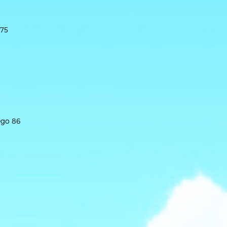
 75
ego 86