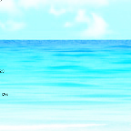
17
120
 126