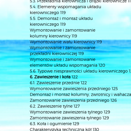
5.3. Przekładnia kierownicza i drążki kierownicze 1
5.4. Elementy wspomagania układu
kierowniczego 119
5.5. Demontaż i montaż układu
kierowniczego 119
Wymontowanie i zamontowanie
kolumny kierownicy 119
Wymontowanie wału kierownicy 119
Wymontowanie i zamontowanie
przekładni kierowniczej 119
Wymontowanie i zamontowanie
elementów układu wspomagania 120
5.6. Typowe niesprawności układu kierowniczego 
6. Zawieszenie i koła
122
6.1. Zawieszenie przednie 122
Wymontowanie zawieszenia przedniego 125
Demontaż i montaż kolumny, zwrotnicy i wahacza
Zamontowanie zawieszenia przedniego 126
6.2. Zawieszenie tylne 127
Wymontowanie zawieszenia tylnego 129
Zamontowanie zawieszenia tylnego 129
6.3. Koła i ogumienie 129
Charakterystyka techniczna kół 130