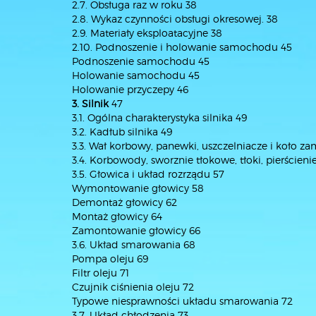
2.7. Obsługa raz w roku 38
2.8. Wykaz czynności obsługi okresowej. 38
2.9. Materiały eksploatacyjne 38
2.10. Podnoszenie i holowanie samochodu 45
Podnoszenie samochodu 45
Holowanie samochodu 45
Holowanie przyczepy 46
3. Silnik
47
3.1. Ogólna charakterystyka silnika 49
3.2. Kadłub silnika 49
3.3. Wał korbowy, panewki, uszczelniacze i koło 
3.4. Korbowody, sworznie tłokowe, tłoki, pierścieni
3.5. Głowica i układ rozrządu 57
Wymontowanie głowicy 58
Demontaż głowicy 62
Montaż głowicy 64
Zamontowanie głowicy 66
3.6. Układ smarowania 68
Pompa oleju 69
Filtr oleju 71
Czujnik ciśnienia oleju 72
Typowe niesprawności układu smarowania 72
3.7. Układ chłodzenia 73