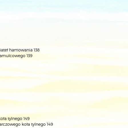
wiateł hamowania 138
u hamulcowego 139
8
ła tylnego 149
rczowego koła tylnego 149