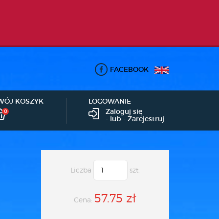
FACEBOOK
WÓJ KOSZYK
LOGOWANIE
Zaloguj się
0
- lub -
Zarejestruj
Liczba
szt.
57.75 zł
Cena: