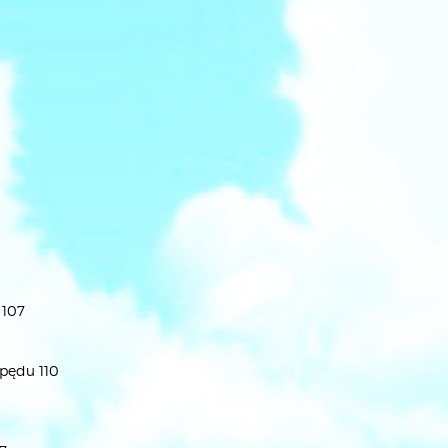
 107
apędu 110