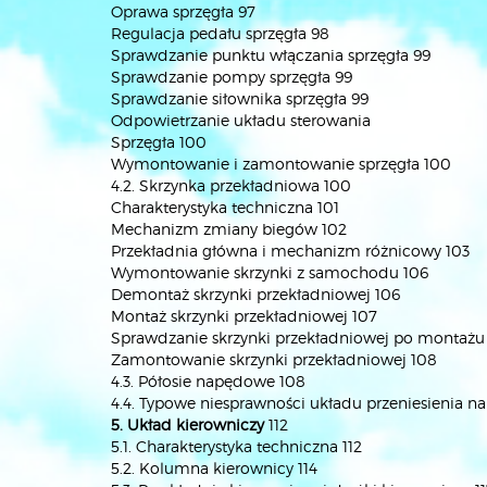
Oprawa sprzęgła 97
Regulacja pedału sprzęgła 98
Sprawdzanie punktu włączania sprzęgła 99
Sprawdzanie pompy sprzęgła 99
Sprawdzanie siłownika sprzęgła 99
Odpowietrzanie układu sterowania
Sprzęgła 100
Wymontowanie i zamontowanie sprzęgła 100
4.2. Skrzynka przekładniowa 100
Charakterystyka techniczna 101
Mechanizm zmiany biegów 102
Przekładnia główna i mechanizm różnicowy 103
Wymontowanie skrzynki z samochodu 106
Demontaż skrzynki przekładniowej 106
Montaż skrzynki przekładniowej 107
Sprawdzanie skrzynki przekładniowej po montażu
Zamontowanie skrzynki przekładniowej 108
4.3. Półosie napędowe 108
4.4. Typowe niesprawności układu przeniesienia n
5. Układ kierowniczy
112
5.1. Charakterystyka techniczna 112
5.2. Kolumna kierownicy 114