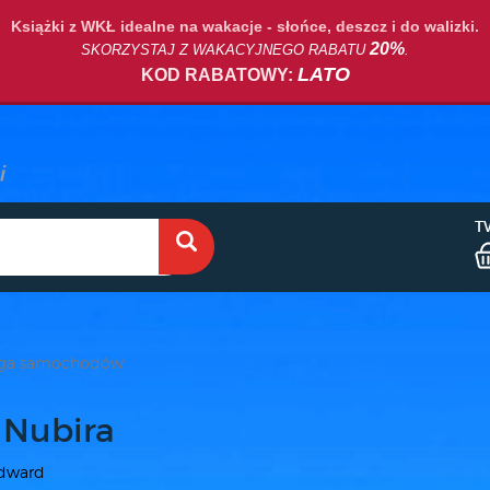
Książki z WKŁ idealne na wakacje - słońce, deszcz i do walizki.
20%
SKORZYSTAJ Z WAKACYJNEGO RABATU
.
LATO
KOD RABATOWY:
T
uga samochodów
Nubira
Edward