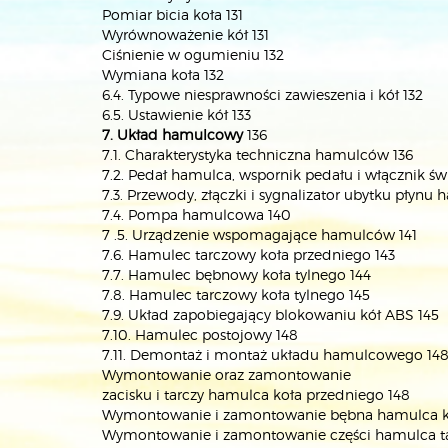
Pomiar bicia koła 131
Wyrównoważenie kół 131
Ciśnienie w ogumieniu 132
Wymiana koła 132
6.4. Typowe niesprawności zawieszenia i kół 132
6.5. Ustawienie kół 133
7. Układ hamulcowy
136
7.1. Charakterystyka techniczna hamulców 136
7.2. Pedał hamulca, wspornik pedału i włącznik ś
7.3. Przewody, złączki i sygnalizator ubytku płyn
7.4. Pompa hamulcowa 140
7 .5. Urządzenie wspomagające hamulców 141
7.6. Hamulec tarczowy koła przedniego 143
7.7. Hamulec bębnowy koła tylnego 144
7.8. Hamulec tarczowy koła tylnego 145
7.9. Układ zapobiegający blokowaniu kół ABS 145
7.10. Hamulec postojowy 148
7.11. Demontaż i montaż układu hamulcowego 14
Wymontowanie oraz zamontowanie
zacisku i tarczy hamulca koła przedniego 148
Wymontowanie i zamontowanie bębna hamulca ko
Wymontowanie i zamontowanie części hamulca ta