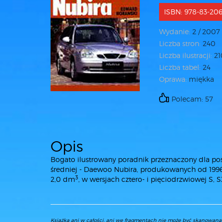
ISBN: 978-83-206
Wydanie:
2 / 2007
Liczba stron:
240
Liczba ilustracji:
21
Liczba tabel:
24
Oprawa:
miękka
Polecam: 57
Opis
Bogato ilustrowany poradnik przeznaczony dla p
średniej - Daewoo Nubira, produkowanych od 1996
3
2,0 dm
, w wersjach cztero- i pięciodrzwiowej S, 
Książka ani w całości, ani we fragmentach nie może być skanowan