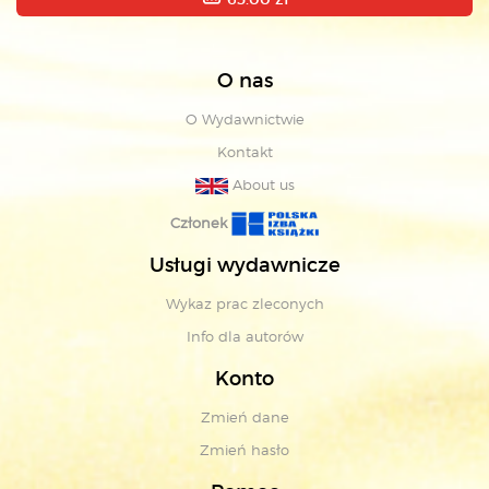
O nas
O Wydawnictwie
Kontakt
About us
Członek
Usługi wydawnicze
Wykaz prac zleconych
Info dla autorów
Konto
Zmień dane
Zmień hasło