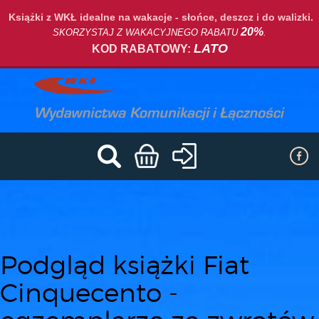
Książki z WKŁ idealne na wakacje - słońce, deszcz i do walizki.
20%
SKORZYSTAJ Z WAKACYJNEGO RABATU
.
LATO
KOD RABATOWY:
Podgląd książki Fiat
Cinquecento -