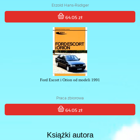
Etzold Hans-Rüdiger
64.05 zł
Ford Escort i Orion od modeli 1991
Praca zbiorowa
64.05 zł
Książki autora