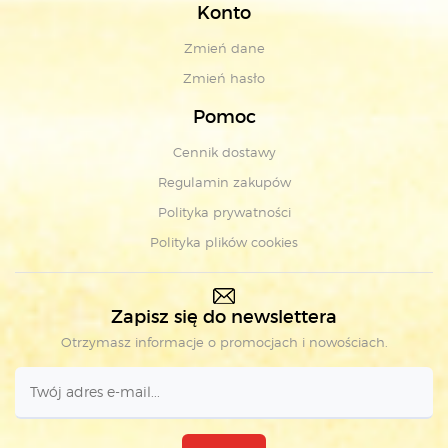
Konto
Zmień dane
Zmień hasło
Pomoc
Cennik dostawy
Regulamin zakupów
Polityka prywatności
Polityka plików cookies
Zapisz się do newslettera
Otrzymasz informacje o promocjach i nowościach.