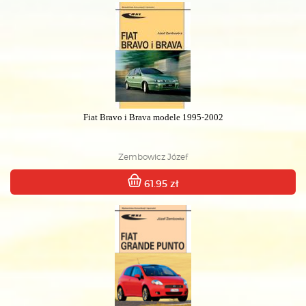
Fiat Bravo i Brava modele 1995-2002
Zembowicz Józef
61.95 zł