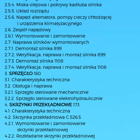
2.5.4. Miska olejowa i pokrywy kadłuba silnika
2.5.5. Układ rozrządu
2.5.6. Napęd alternatora, pompy cieczy chłodzącej
i urządzenia klimatyzacyjnego
2.6. Zespół napędowy
2.6.1. Wymontowanie i zamontowanie
2.7. Naprawa silników wymontowanych
2.7.1. Demontaż silnika 899
2.7.2. Weryfikacja, naprawa i montaż silnika 899
2.7.3. Demontaż silnika 1108
2.7.4. Weryfikacja, naprawa i montaż silnika 1108
3.
SPRZĘGŁO
160
3.1. Charakterystyka techniczna
3.2. Obsługa i naprawa
3.2.1. Sprzęgło sterowane mechanicznie
3.2.2. Sprzęgło sterowane elektrohydraulicznie
4.
SKRZYNKI PRZEKŁADNIOWE
173
4.1. Charakterystyka techniczna
4.2. Skrzynka przekładniowa C.526.5
4.2.1. Wymontowanie i zamontowanie
skrzynki przekładniowej
4.2.2. Rozkładanie skrzynki przekładniowej