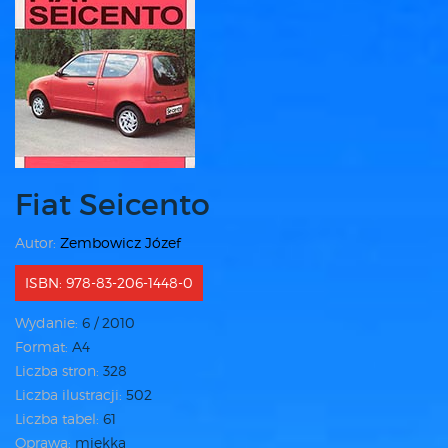
Fiat Seicento
Autor:
Zembowicz Józef
ISBN: 978-83-206-1448-0
Wydanie:
6 / 2010
Format:
A4
Liczba stron:
328
Liczba ilustracji:
502
Liczba tabel:
61
Oprawa:
miękka