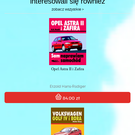
interesowali się również
zobacz wszystkie >
Opel Astra II i Zafira
Etzold Hans-Rüdiger
84.00 zł