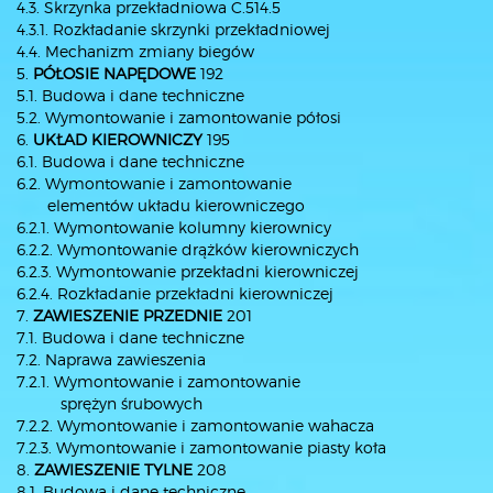
4.3. Skrzynka przekładniowa C.514.5
4.3.1. Rozkładanie skrzynki przekładniowej
4.4. Mechanizm zmiany biegów
5.
PÓŁOSIE NAPĘDOWE
192
5.1. Budowa i dane techniczne
5.2. Wymontowanie i zamontowanie półosi
6.
UKŁAD KIEROWNICZY
195
6.1. Budowa i dane techniczne
6.2. Wymontowanie i zamontowanie
elementów układu kierowniczego
6.2.1. Wymontowanie kolumny kierownicy
6.2.2. Wymontowanie drążków kierowniczych
6.2.3. Wymontowanie przekładni kierowniczej
6.2.4. Rozkładanie przekładni kierowniczej
7.
ZAWIESZENIE PRZEDNIE
201
7.1. Budowa i dane techniczne
7.2. Naprawa zawieszenia
7.2.1. Wymontowanie i zamontowanie
sprężyn śrubowych
7.2.2. Wymontowanie i zamontowanie wahacza
7.2.3. Wymontowanie i zamontowanie piasty koła
8.
ZAWIESZENIE TYLNE
208
8.1. Budowa i dane techniczne