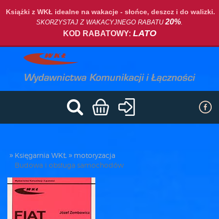
Książki z WKŁ idealne na wakacje - słońce, deszcz i do walizki.
20%
SKORZYSTAJ Z WAKACYJNEGO RABATU
.
LATO
KOD RABATOWY:
Księgarnia WKŁ
motoryzacja
Budowa i obsługa samochodów