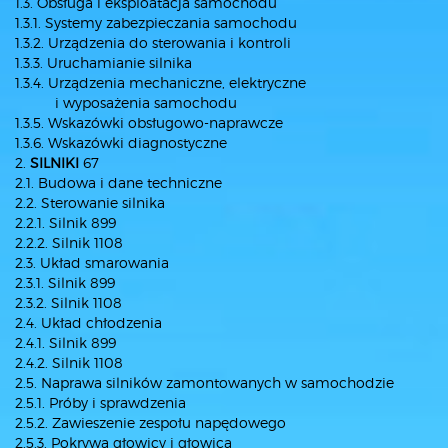
1.3. Obsługa i eksploatacja samochodu
1.3.1. Systemy zabezpieczania samochodu
1.3.2. Urządzenia do sterowania i kontroli
1.3.3. Uruchamianie silnika
1.3.4. Urządzenia mechaniczne, elektryczne
i wyposażenia samochodu
1.3.5. Wskazówki obsługowo-naprawcze
1.3.6. Wskazówki diagnostyczne
2.
SILNIKI
67
2.1. Budowa i dane techniczne
2.2. Sterowanie silnika
2.2.1. Silnik 899
2.2.2. Silnik 1108
2.3. Układ smarowania
2.3.1. Silnik 899
2.3.2. Silnik 1108
2.4. Układ chłodzenia
2.4.1. Silnik 899
2.4.2. Silnik 1108
2.5. Naprawa silników zamontowanych w samochodzie
2.5.1. Próby i sprawdzenia
2.5.2. Zawieszenie zespołu napędowego
2.5.3. Pokrywa głowicy i głowica