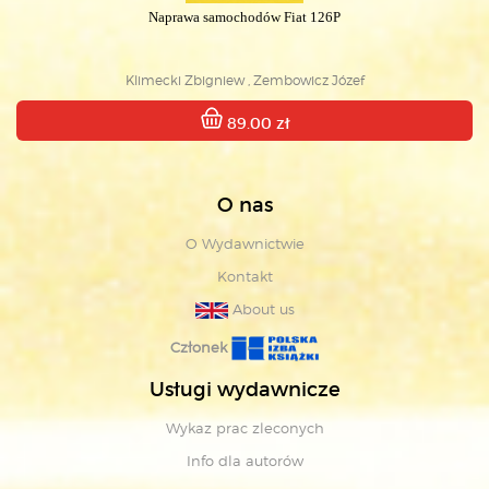
Naprawa samochodów Fiat 126P
Klimecki Zbigniew , Zembowicz Józef
89.00 zł
O nas
O Wydawnictwie
Kontakt
About us
Członek
Usługi wydawnicze
Wykaz prac zleconych
Info dla autorów