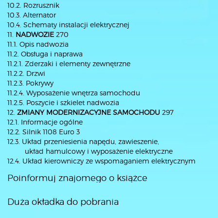
10.2. Rozrusznik
10.3. Alternator
10.4. Schematy instalacji elektrycznej
11.
NADWOZIE
270
11.1. Opis nadwozia
11.2. Obsługa i naprawa
11.2.1. Zderzaki i elementy zewnętrzne
11.2.2. Drzwi
11.2.3. Pokrywy
11.2.4. Wyposażenie wnętrza samochodu
11.2.5. Poszycie i szkielet nadwozia
12.
ZMIANY MODERNIZACYJNE SAMOCHODU
297
12.1. Informacje ogólne
12.2. Silnik 1108 Euro 3
12.3. Układ przeniesienia napędu, zawieszenie,
układ hamulcowy i wyposażenie elektryczne
12.4. Układ kierowniczy ze wspomaganiem elektrycznym
Poinformuj znajomego o książce
Duża okładka do pobrania