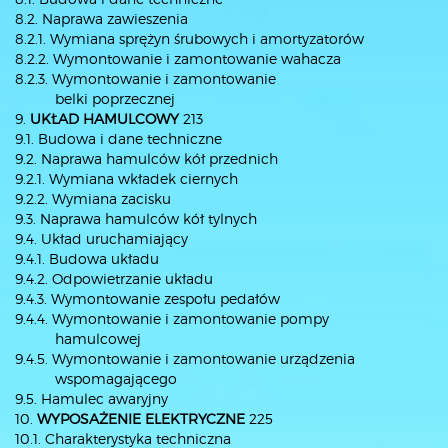
8.2. Naprawa zawieszenia
8.2.1. Wymiana sprężyn śrubowych i amortyzatorów
8.2.2. Wymontowanie i zamontowanie wahacza
8.2.3. Wymontowanie i zamontowanie
belki poprzecznej
9.
UKŁAD HAMULCOWY
213
9.1. Budowa i dane techniczne
9.2. Naprawa hamulców kół przednich
9.2.1. Wymiana wkładek ciernych
9.2.2. Wymiana zacisku
9.3. Naprawa hamulców kół tylnych
9.4. Układ uruchamiający
9.4.1. Budowa układu
9.4.2. Odpowietrzanie układu
9.4.3. Wymontowanie zespołu pedałów
9.4.4. Wymontowanie i zamontowanie pompy
hamulcowej
9.4.5. Wymontowanie i zamontowanie urządzenia
wspomagającego
9.5. Hamulec awaryjny
10.
WYPOSAŻENIE ELEKTRYCZNE
225
10.1. Charakterystyka techniczna