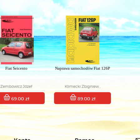
Fiat Seicento
Naprawa samochodów Fiat 126P
Zembowicz Józef
Klimecki Zbigniew ,
Zembowicz Józef
69.00 zł
89.00 zł