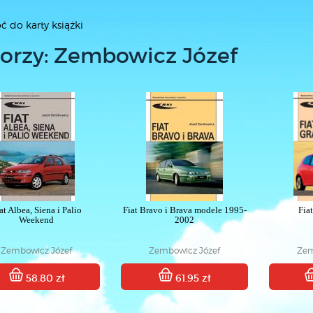
ć do karty książki
orzy: Zembowicz Józef
at Albea, Siena i Palio
Fiat Bravo i Brava modele 1995-
Fia
Weekend
2002
Zembowicz Józef
Zembowicz Józef
Zem
58.80 zł
61.95 zł