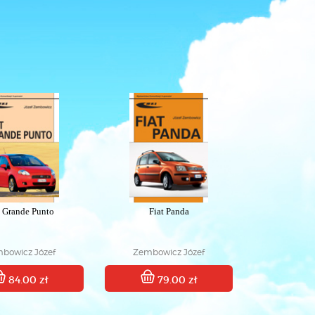
t Grande Punto
Fiat Panda
bowicz Józef
Zembowicz Józef
84.00 zł
79.00 zł