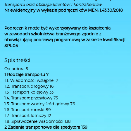
transportu oraz obsługa klientów i kontrahentów.
Nr ewidencyjny w wykazie podręczników
MEN: 1.43.30/2018
Podręcznik może być wykorzystywany do kształcenia
w zawodach szkolnictwa branżowego zgodnie z
obowiązującą podstawą programową w zakresie kwalifikacji
SPL.05
.
Spis treści
Od autora 5
1 Rodzaje transportu 7
1.1. Wiadomości wstępne 7
1.2. Transport drogowy 16
1.3. Transport kolejowy 33
1.4. Transport przesyłowy 73
1.5. Transport wodny śródlądowy 76
1.6. Transport morski 89
1.7. Transport lotniczy 121
1.8. Sprawdzenie wiadomości 138
2 Zadania transportowe dla spedytora 139