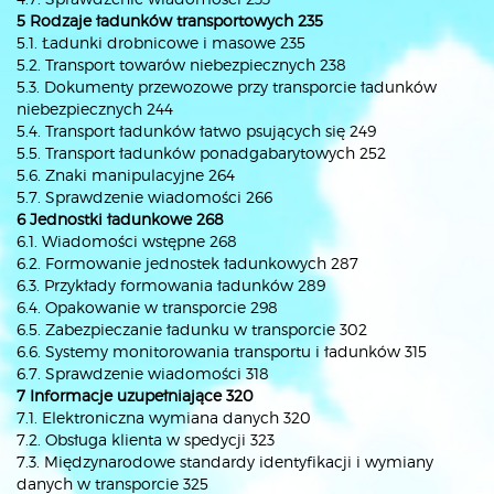
5 Rodzaje ładunków transportowych 235
5.1. Ładunki drobnicowe i masowe 235
5.2. Transport towarów niebezpiecznych 238
5.3. Dokumenty przewozowe przy transporcie ładunków
niebezpiecznych 244
5.4. Transport ładunków łatwo psujących się 249
5.5. Transport ładunków ponadgabarytowych 252
5.6. Znaki manipulacyjne 264
5.7. Sprawdzenie wiadomości 266
6 Jednostki ładunkowe 268
6.1. Wiadomości wstępne 268
6.2. Formowanie jednostek ładunkowych 287
6.3. Przykłady formowania ładunków 289
6.4. Opakowanie w transporcie 298
6.5. Zabezpieczanie ładunku w transporcie 302
6.6. Systemy monitorowania transportu i ładunków 315
6.7. Sprawdzenie wiadomości 318
7 Informacje uzupełniające 320
7.1. Elektroniczna wymiana danych 320
7.2. Obsługa klienta w spedycji 323
7.3. Międzynarodowe standardy identyfikacji i wymiany
danych w transporcie 325