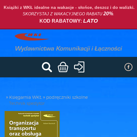
Książki z WKŁ idealne na wakacje - słońce, deszcz i do walizki.
20%
SKORZYSTAJ Z WAKACYJNEGO RABATU
.
LATO
KOD RABATOWY:
Księgarnia WKŁ
podręczniki szkolne
Technik spedytor