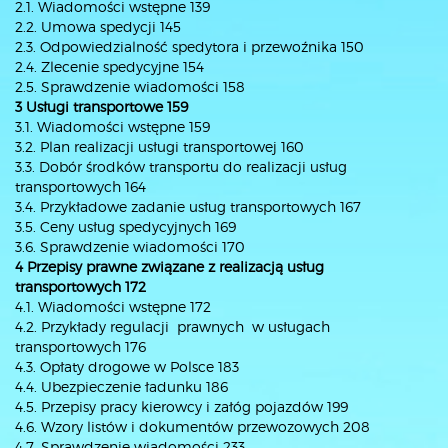
2.1. Wiadomości wstępne 139
2.2. Umowa spedycji 145
2.3. Odpowiedzialność spedytora i przewoźnika 150
2.4. Zlecenie spedycyjne 154
2.5. Sprawdzenie wiadomości 158
3 Usługi transportowe 159
3.1. Wiadomości wstępne 159
3.2. Plan realizacji usługi transportowej 160
3.3. Dobór środków transportu do realizacji usług
transportowych 164
3.4. Przykładowe zadanie usług transportowych 167
3.5. Ceny usług spedycyjnych 169
3.6. Sprawdzenie wiadomości 170
4 Przepisy prawne związane z realizacją usług
transportowych 172
4.1. Wiadomości wstępne 172
4.2. Przykłady regulacji prawnych w usługach
transportowych 176
4.3. Opłaty drogowe w Polsce 183
4.4. Ubezpieczenie ładunku 186
4.5. Przepisy pracy kierowcy i załóg pojazdów 199
4.6. Wzory listów i dokumentów przewozowych 208
4.7. Sprawdzenie wiadomości 233