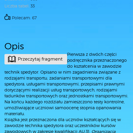
Liczba tabel:
33
Polecam: 67
Opis
Pierwsza z dwóch części
Przeczytaj fragment
podręcznika przeznaczonego
do kształcenia w zawodzie
technik spedytor. Opisano w nim zagadnienia związane z
rodzajami transportu, zadaniami transportowymi dla
spedytora, usługami transportowymi, przepisami prawnymi
dotyczącymi realizacji usług transportowych, rodzajami
ładunków transportowych oraz jednostkami transportowymi.
Na końcu każdego rozdziału zamieszczono testy kontrolne,
umożliwiające uczniowi samoocenę stopnia opanowania
materiału.
Książka jest przeznaczona dla uczniów kształcących się w
zawodzie technika spedytora oraz uczestników kursów
zawodowych w zakresie kwalifikacji AU.31.
Organizacja