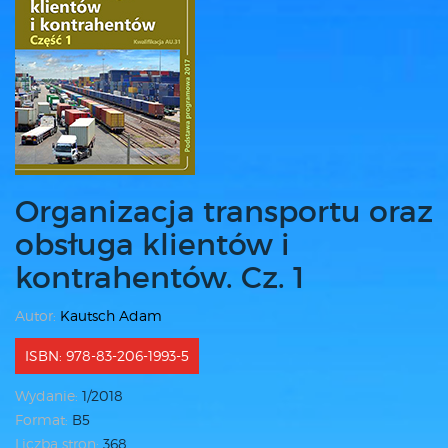
Organizacja transportu oraz
obsługa klientów i
kontrahentów. Cz. 1
Autor:
Kautsch Adam
ISBN: 978-83-206-1993-5
Wydanie:
1/2018
Format:
B5
Liczba stron:
368