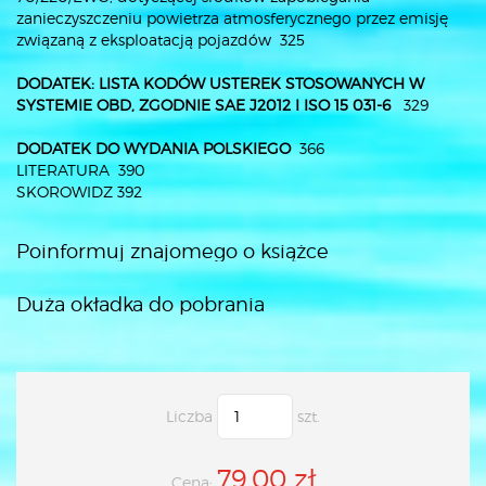
zanieczyszczeniu powietrza atmosferycznego przez emisję
związaną z eksploatacją pojazdów 325
DODATEK: LISTA KODÓW USTEREK STOSOWANYCH W
SYSTEMIE OBD,
ZGODNIE SAE J2012 I ISO 15 031-6
329
DODATEK DO WYDANIA POLSKIEGO
366
LITERATURA 390
SKOROWIDZ 392
Poinformuj znajomego o książce
Duża okładka do pobrania
Liczba
szt.
79.00 zł
Cena: