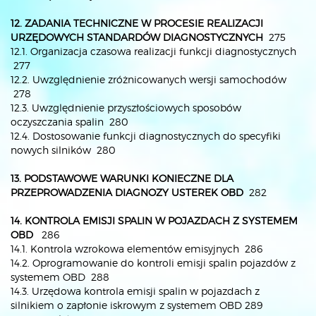
12. ZADANIA TECHNICZNE W PROCESIE REALIZACJI
URZĘDOWYCH
STANDARDÓW DIAGNOSTYCZNYCH
275
12.1. Organizacja czasowa realizacji funkcji diagnostycznych
277
12.2. Uwzględnienie zróżnicowanych wersji samochodów
278
12.3. Uwzględnienie przyszłościowych sposobów
oczyszczania spalin 280
12.4. Dostosowanie funkcji diagnostycznych do specyfiki
nowych silników 280
13. PODSTAWOWE WARUNKI KONIECZNE DLA
PRZEPROWADZENIA
DIAGNOZY USTEREK OBD
282
14. KONTROLA EMISJI SPALIN W POJAZDACH Z SYSTEMEM
OBD
286
14.1. Kontrola wzrokowa elementów emisyjnych 286
14.2. Oprogramowanie do kontroli emisji spalin pojazdów z
systemem OBD 288
14.3. Urzędowa kontrola emisji spalin w pojazdach z
silnikiem o zapłonie iskrowym z systemem OBD 289