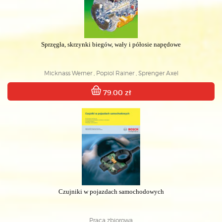
Sprzęgła, skrzynki biegów, wały i półosie napędowe
Micknass Werner , Popiol Rainer , Sprenger Axel
79.00 zł
Czujniki w pojazdach samochodowych
Praca zbiorowa