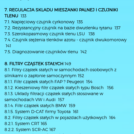
7. REGULACJA SKLADU MIESZANKI PALNEJ I CZUJNIKI
TLENU
133
7.1. Napięciowy czujnik cyrkonowy 135
7.2. Rezystancyjny czujnik na bazie dwutlenku tytanu 137
7.3. Szerokopasmowy czujnik tlenu LSU 138
7.4. Czujnik stężenia tlenków azotu - czujnik dwukomorowy
141
7.5. Diagnozowanie czujników tlenu 142
8. FILTRY CZĄSTEK STAŁYCH
149
8.1. Filtry cząstek stałych w samochodach osobowych z
silnikami o zapłonie samoczynnym 152
8.1.1. Filtr cząstek stałych FAP ? Peugeot 154
8.1.2. Kieszeniowy filtr cząstek stałych typu Bosch 156
8.1.3. Układy filtracji cząstek stałych stosowane w
samochodach VW i Audi 157
8.1.4. Filtr cząstek stałych BMW 159
8.1.5. System D-CAT firmy Toyota 161
8.2. Filtry cząstek stałych w pojazdach użytkowych 164
8.2.1. System CRT 165
8.2.2. System SCR-AC 167