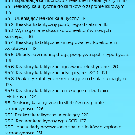
6.3. Eksploatacja samochodu z reaktorem katalitycznym 112
6.4. Reaktory katalityczne do silników o zapłonie iskrowym
114
6.4.1. Utleniający reaktor katalityczny 114
6.4.2. Reaktor katalityczny potrójnego działania 115
6.4.3. Wymagania w stosunku do reaktorów nowych
koncepcji 116
6.4.4. Reaktory katalityczne zintegrowane z kolektorem
wylotowym 118
6.4.5. Układy ze zmienną drogą przepływu spalin typu bypass
119
6.4.6. Reaktory katalityczne ogrzewane elektrycznie 120
6.4.7. Reaktory katalityczne adsorpcyjne - SCR 121
6.4.8. Reaktory katalityczne redukujące o działaniu ciągłym
123
6.4.9. Reaktory katalityczne redukujące o działaniu
cyklicznym 124
6.5. Reaktory katalityczne do silników o zapłonie
samoczynnym 126
6.5.1. Reaktor katalityczny utleniający 126
6.5.2. Reaktor katalityczny typu SCR 127
6.5.3. Inne układy oczyszczania spalin silników o zapłonie
samoczynnym 131