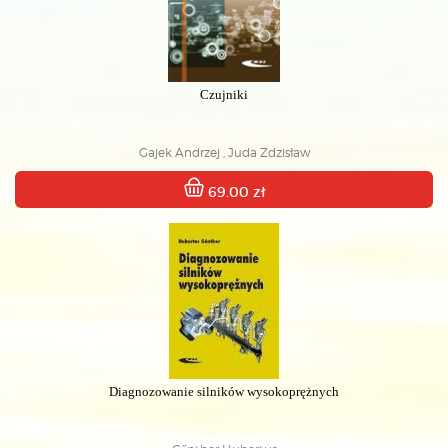
Czujniki
Gajek Andrzej , Juda Zdzisław
69.00 zł
Diagnozowanie silników wysokoprężnych