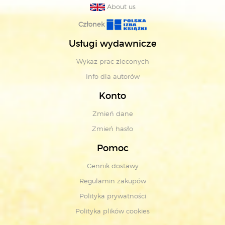
About us
Członek
Usługi wydawnicze
Wykaz prac zleconych
Info dla autorów
Konto
Zmień dane
Zmień hasło
Pomoc
Cennik dostawy
Regulamin zakupów
Polityka prywatności
Polityka plików cookies