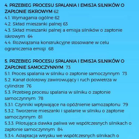
4. PRZEBIEG PROCESU SPALANIA I EMISJA SILNIKÓW O
ZAPŁONIE
ISKROWYM
62
4.1. Wymagania ogólne 62
4.2. Skład mieszanki palnej 63
4.3. Skład mieszanki palnej a emisja silników o zapłonie
iskrowym 64
4.4. Rozwiązania konstrukcyjne stosowane w celu
ograniczenia emisji 68
5. PRZEBIEG PROCESU SPALANIA I EMISJA SILNIKÓW O
ZAPŁONIE
SAMOCZYNNYM
73
5.1. Proces spalania w silniku o zapłonie samoczynnym 73
5.2. Kanał dolotowy zawirowujący i ruch powietrza w
cylindrze 76
5.3. Przebieg procesu spalania w silniku o zapłonie
samoczynnym 78
5.3.1. Czynniki wpływające na opóźnienie samozapłonu 79
5.3.2. Tworzenie mieszanki i spalanie w silniku o zapłonie
samoczynnym 81
5.3.3. Pilotująca dawka paliwa we współczesnych silnikach o
zapłonie samoczynnym 84
5.3.4. Adaptacja wtrysku we współczesnych silnikach o