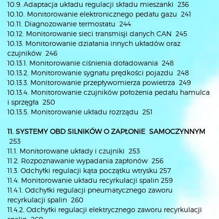
10.9. Adaptacja układu regulacji składu mieszanki 236
10.10. Monitorowanie elektronicznego pedału gazu 241
10.11. Diagnozowanie termostatu 244
10.12. Monitorowanie sieci transmisji danych CAN 245
10.13. Monitorowanie działania innych układów oraz
czujników 246
10.13.1. Monitorowanie ciśnienia doładowania 248
10.13.2. Monitorowanie sygnału prędkości pojazdu 248
10.13.3. Monitorowanie przepływomierza powietrza 249
10.13.4. Monitorowanie czujników położenia pedału hamulca
i sprzęgła 250
10.13.5. Monitorowanie układu rozrządu 251
11. SYSTEMY OBD SILNIKÓW O ZAPŁONIE SAMOCZYNNYM
253
11.1. Monitorowane układy i czujniki 253
11.2. Rozpoznawanie wypadania zapłonów 256
11.3. Odchyłki regulacji kąta początku wtrysku 257
11.4. Monitorowanie układu recyrkulacji spalin 259
11.4.1. Odchyłki regulacji pneumatycznego zaworu
recyrkulacji spalin 260
11.4.2. Odchyłki regulacji elektrycznego zaworu recyrkulacji