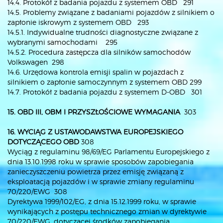
14.4. Protokół z badania pojazdu z systemem OBD 291
14.5. Problemy związane z badaniami pojazdów z silnikiem o
zapłonie iskrowym z systemem OBD 293
14.5.1. Indywidualne trudności diagnostyczne związane z
wybranymi samochodami 295
14.5.2. Procedura zastępcza dla silników samochodów
Volkswagen 298
14.6. Urzędowa kontrola emisji spalin w pojazdach z
silnikiem o zapłonie samoczynnym z systemem OBD 299
14.7. Protokół z badania pojazdu z systemem D-OBD 301
15. OBD III, OBM I PRZYSZŁOŚCIOWE WYMAGANIA
303
16. WYCIĄG Z USTAWODAWSTWA EUROPEJSKIEGO
DOTYCZĄCEGO OBD
308
Wyciąg z regulaminu 98/69/EG Parlamentu Europejskiego z
dnia 13.10.1998 roku w sprawie sposobów zapobiegania
zanieczyszczeniu powietrza przez emisję związaną z
eksploatacją pojazdów i w sprawie zmiany regulaminu
70/220/EWG 308
Dyrektywa 1999/102/EG, z dnia 15.12.1999 roku, w sprawie
wynikających z postępu technicznego zmian w dyrektywie
70/220/EWG, dotyczącej środków zapobiegania