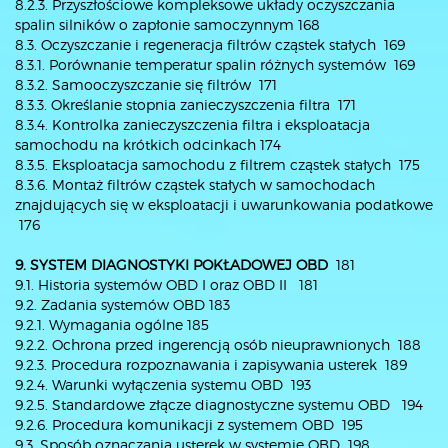
8.2.3. Przyszłościowe kompleksowe układy oczyszczania
spalin silników o zapłonie samoczynnym 168
8.3. Oczyszczanie i regeneracja filtrów cząstek stałych 169
8.3.1. Porównanie temperatur spalin różnych systemów 169
8.3.2. Samooczyszczanie się filtrów 171
8.3.3. Określanie stopnia zanieczyszczenia filtra 171
8.3.4. Kontrolka zanieczyszczenia filtra i eksploatacja
samochodu na krótkich odcinkach 174
8.3.5. Eksploatacja samochodu z filtrem cząstek stałych 175
8.3.6. Montaż filtrów cząstek stałych w samochodach
znajdujących się w eksploatacji i uwarunkowania podatkowe
176
9. SYSTEM DIAGNOSTYKI POKŁADOWEJ OBD
181
9.1. Historia systemów OBD I oraz OBD II 181
9.2. Zadania systemów OBD 183
9.2.1. Wymagania ogólne 185
9.2.2. Ochrona przed ingerencją osób nieuprawnionych 188
9.2.3. Procedura rozpoznawania i zapisywania usterek 189
9.2.4. Warunki wyłączenia systemu OBD 193
9.2.5. Standardowe złącze diagnostyczne systemu OBD 194
9.2.6. Procedura komunikacji z systemem OBD 195
9.3. Sposób oznaczania usterek w systemie OBD 198