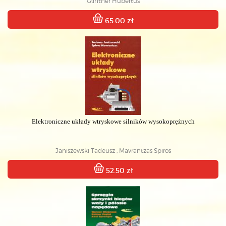
Gűnther Hubertus
65.00 zł
Elektroniczne układy wtryskowe silników wysokoprężnych
Janiszewski Tadeusz , Mavrantzas Spiros
52.50 zł