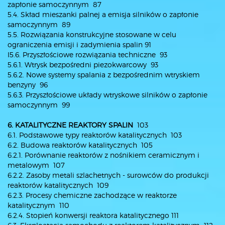
zapłonie samoczynnym 87
5.4. Skład mieszanki palnej a emisja silników o zapłonie
samoczynnym 89
5.5. Rozwiązania konstrukcyjne stosowane w celu
ograniczenia emisji i zadymienia spalin 91
I5.6. Przyszłościowe rozwiązania techniczne 93
5.6.1. Wtrysk bezpośredni piezokwarcowy 93
5.6.2. Nowe systemy spalania z bezpośrednim wtryskiem
benzyny 96
5.6.3. Przyszłościowe układy wtryskowe silników o zapłonie
samoczynnym 99
6. KATALITYCZNE REAKTORY SPALIN
103
6.1. Podstawowe typy reaktorów katalitycznych 103
6.2. Budowa reaktorów katalitycznych 105
6.2.1. Porównanie reaktorów z nośnikiem ceramicznym i
metalowym 107
6.2.2. Zasoby metali szlachetnych - surowców do produkcji
reaktorów katalitycznych 109
6.2.3. Procesy chemiczne zachodzące w reaktorze
katalitycznym 110
6.2.4. Stopień konwersji reaktora katalitycznego 111