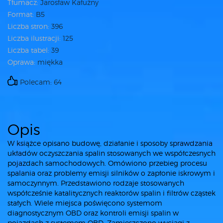
Tłumacz:
Jarosław Kałużny
Format:
B5
Liczba stron:
396
Liczba ilustracji:
125
Liczba tabel:
39
Oprawa:
miękka
Polecam: 64
Opis
W książce opisano budowę, działanie i sposoby sprawdzania
układów oczyszczania spalin stosowanych we współczesnych
pojazdach samochodowych. Omówiono przebieg procesu
spalania oraz problemy emisji silników o zapłonie iskrowym i
samoczynnym. Przedstawiono rodzaje stosowanych
współcześnie katalitycznych reaktorów spalin i filtrów cząstek
stałych. Wiele miejsca poświęcono systemom
diagnostycznym OBD oraz kontroli emisji spalin w
pojazdach z systemem OBD. Zamieszczono wyciągi z