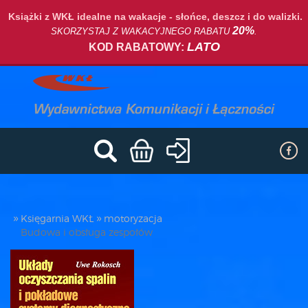
Książki z WKŁ idealne na wakacje - słońce, deszcz i do walizki.
20%
SKORZYSTAJ Z WAKACYJNEGO RABATU
.
LATO
KOD RABATOWY:
Księgarnia WKŁ
motoryzacja
Budowa i obsługa zespołów