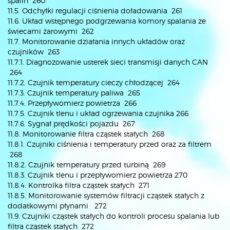
spalin 260
11.5. Odchyłki regulacji ciśnienia doładowania 261
11.6. Układ wstępnego podgrzewania komory spalania ze
świecami żarowymi 262
11.7. Monitorowanie działania innych układów oraz
czujników 263
11.7.1. Diagnozowanie usterek sieci transmisji danych CAN
264
11.7.2. Czujnik temperatury cieczy chłodzącej 264
11.7.3. Czujnik temperatury paliwa 265
11.7.4. Przepływomierz powietrza 266
11.7.5. Czujnik tlenu i układ ogrzewania czujnika 266
11.7.6. Sygnał prędkości pojazdu 267
11.8. Monitorowanie filtra cząstek stałych 268
11.8.1. Czujniki ciśnienia i temperatury przed oraz za filtrem
268
11.8.2. Czujnik temperatury przed turbiną 269
11.8.3. Czujnik tlenu i przepływomierz powietrza 270
11.8.4. Kontrolka filtra cząstek stałych 271
11.8.5. Monitorowanie systemów filtracji cząstek stałych z
dodatkowymi płynami 272
11.9. Czujniki cząstek stałych do kontroli procesu spalania lub
filtra cząstek stałych 272