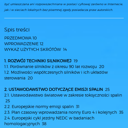
być umieszczana ani rozpowszechniana w postaci cyfrowej zarówno w Internecie,
jak i w sieciach lokalnych bez pisemnej zgody posiadacza praw autorskich.
Spis treści
PRZEDMOWA 10
WPROWADZENIE 12
WYKAZ UŻYTYCH SKRÓTÓW 14
1. ROZWÓJ TECHNIKI SILNIKOWEJ
19
1.1. Porównanie silników z okresu 90 lat rozwoju 20
1.2. Możliwości współczesnych silników i ich układów
sterowania 20
2. USTAWODAWSTWO DOTYCZĄCE EMISJI SPALIN
25
2.1. Ustawodawstwo światowe w zakresie toksyczności spalin
25
2.2. Europejskie normy emisji spalin 31
2.3. Plan czasowy wprowadzania nonny Euro 4 i kolejnych 35
2.4. Europejski cykl jezdny NEDC w badaniach
homologacyjnych 38