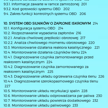
9.3.1. Informacje zawarte w ramce zamrożonej 201
9.3.2. Kod gotowości systemu OBD 202
9.4. Zakres funkcji kontrolnych systemu OBD 206
10. SYSTEM OBD SILNIKÓW O ZAPŁONIE ISKROWYM
214
10.1. Konfiguracja systemu OBD 214
10.2. Rozpoznawanie wypadania zapłonów 216
10.2.1. Analiza chwilowej prędkości obrotowej 217
10.2.2. Analiza chwilowego momentu obrotowego 220
10.3. Monitorowanie działania reaktora katalitycznego 221
10.4. Monitorowanie działania czujników tlenu 224
10.4.1. Diagnozowanie czujnika zamontowanego przed
reaktorem katalitycznym 224
10.4.2. Diagnozowanie czujnika zamontowanego za
reaktorem katalitycznym 225
10.4.3. Diagnozowanie układu ogrzewania czujnika tlenu 226
10.4.4. Diagnozowanie szerokopasmowego czujnika tlenu
227
10.5. Monitorowanie układu recyrkulacji spalin 228
10.6. Monitorowanie układu odprowadzania par paliwa 230
10.7. Monitorowanie układu powietrza dodatkowego 232
10.8. Monitorowanie układu paliwowego 233