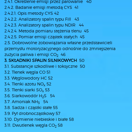
2.4.1. Określenie emisji przez parowanie 40
2.4.2. Badanie emisji metodą CYS 41
2.4.2.1. Opis metody CYS 42
2.4.2.2. Analizatory spalin typu Fill 43
2.4.2.3. Analizatory spalin typu NDIR 44
2.4.2.4. Metoda pomiaru stężenia tlenu 45
2.4.2.5. Pomiar emisji cząstek stałych 45
2.5. Dobrowolne zobowiązania własne przedstawicieli
przemysłu motoryzacyjnego odnośnie do zmniejszenia
zużycia paliwa i emisji CO
46
2
3. SKŁADNIKI SPALIN SILNIKOWYCH
50
3.1. Substancje szkodliwe i toksyczne 50
3.2. Tlenek węgla CO 51
3.3. Węglowodory HC 52
3.4. Tlenki azotu NO
52
x
3.5. Tlenki siarki SO
53
x
3.6. Siarkowodór H
S 54
2
3.7. Amoniak NH
54
3
3.8. Sadza i cząstki stałe 55
3.9. Pył drobnocząstkowy 57
3.10. Dymienie niebieskie i białe 58
3.11. Dwutlenek węgla CO
58
2