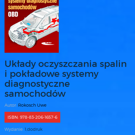
Układy oczyszczania spalin
i pokładowe systemy
diagnostyczne
samochodów
Autor:
Rokosch Uwe
ISBN: 978-83-206-1657-6
Wydanie:
1,dodruk