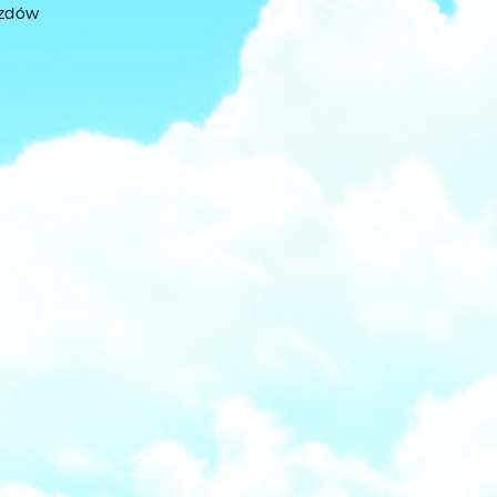
azdów