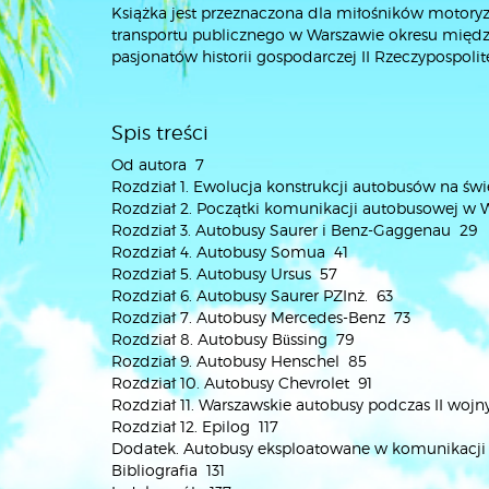
Książka jest przeznaczona dla miłośników motoryz
transportu publicznego w Warszawie okresu mię
pasjonatów historii gospodarczej II Rzeczypospolite
Spis treści
Od autora 7
Rozdział 1. Ewolucja konstrukcji autobusów na 
Rozdział 2. Początki komunikacji autobusowej w 
Rozdział 3. Autobusy Saurer i Benz-Gaggenau 29
Rozdział 4. Autobusy Somua 41
Rozdział 5. Autobusy Ursus 57
Rozdział 6. Autobusy Saurer PZInż. 63
Rozdział 7. Autobusy Mercedes-Benz 73
Rozdział 8. Autobusy Büssing 79
Rozdział 9. Autobusy Henschel 85
Rozdział 10. Autobusy Chevrolet 91
Rozdział 11. Warszawskie autobusy podczas II woj
Rozdział 12. Epilog 117
Dodatek. Autobusy eksploatowane w komunikacji m
Bibliografia 131