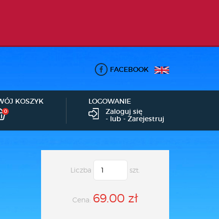
FACEBOOK
WÓJ KOSZYK
LOGOWANIE
Zaloguj się
0
- lub -
Zarejestruj
Liczba
szt.
69.00 zł
Cena: