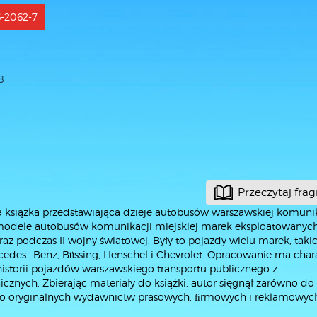
6-2062-7
8
Przeczytaj fra
książka przedstawiająca dzieje autobusów warszawskiej komunik
e modele autobusów komunikacji miejskiej marek eksploatowanyc
podczas II wojny światowej. Były to pojazdy wielu marek, takic
cedes--Benz, Büssing, Henschel i Chevrolet. Opracowanie ma char
 historii pojazdów warszawskiego transportu publicznego z
nych. Zbierając materiały do książki, autor sięgnął zarówno do 
i do oryginalnych wydawnictw prasowych, ﬁrmowych i reklamowyc