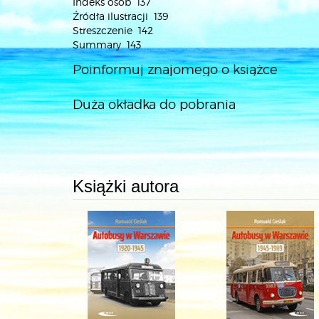
Indeks osób 137
Źródła ilustracji 139
Streszczenie 142
Summary 143
Poinformuj znajomego o książce
Duża okładka do pobrania
Książki autora