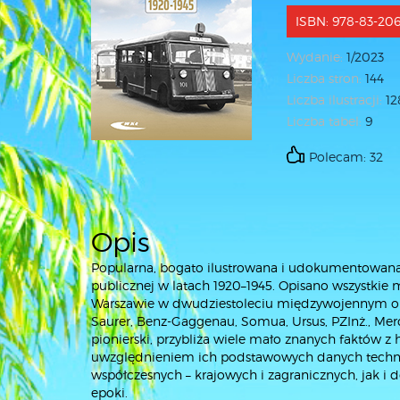
ISBN: 978-83-20
Wydanie:
1/2023
Liczba stron:
144
Liczba ilustracji:
12
Liczba tabel:
9
Polecam: 32
Opis
Popularna, bogato ilustrowana i udokumentowana 
publicznej w latach 1920–1945. Opisano wszystki
Warszawie w dwudziestoleciu międzywojennym oraz 
Saurer, Benz-Gaggenau, Somua, Ursus, PZInż., Mer
pionierski, przybliża wiele mało znanych faktów z
uwzględnieniem ich podstawowych danych technicz
współczesnych – krajowych i zagranicznych, jak 
epoki.