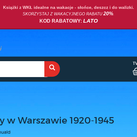
Książki z WKŁ idealne na wakacje - słońce, deszcz i do walizki.
20%
SKORZYSTAJ Z WAKACYJNEGO RABATU
.
LATO
KOD RABATOWY:
T
y w Warszawie 1920-1945
muald