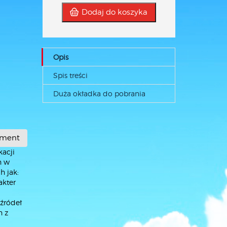
Dodaj do koszyka
Opis
Spis treści
Duża okładka do pobrania
gment
acji
h w
h jak:
akter
źródeł
h z