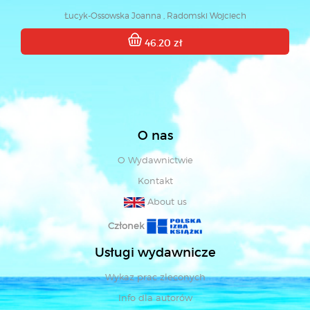
Łucyk-Ossowska Joanna , Radomski Wojciech
46.20 zł
O nas
O Wydawnictwie
Kontakt
About us
Członek
Usługi wydawnicze
Wykaz prac zleconych
Info dla autorów