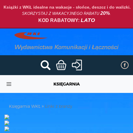
Książki z WKŁ idealne na wakacje - słońce, deszcz i do walizki.
20%
SKORZYSTAJ Z WAKACYJNEGO RABATU
.
LATO
KOD RABATOWY:
KSIĘGARNIA
Księgarnia WKŁ
Linki z branży