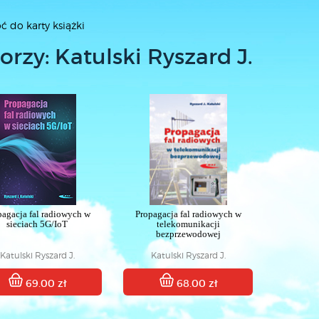
ć do karty książki
orzy: Katulski Ryszard J.
pagacja fal radiowych w
Propagacja fal radiowych w
sieciach 5G/IoT
telekomunikacji
bezprzewodowej
Katulski Ryszard J.
Katulski Ryszard J.
69.00 zł
68.00 zł