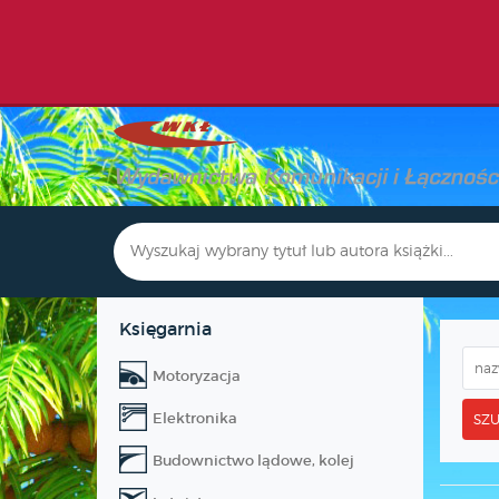
Księgarnia
Motoryzacja
Elektronika
SZU
Budownictwo lądowe, kolej