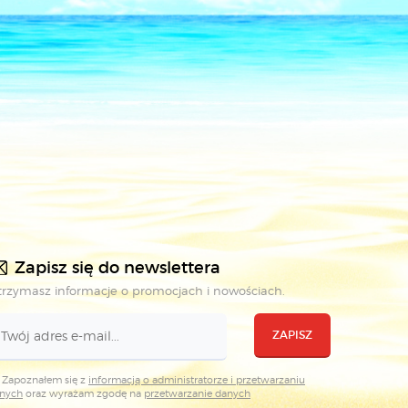
Zapisz się do newslettera
rzymasz informacje o promocjach i nowościach.
ZAPISZ
Zapoznałem się z
informacją o administratorze i przetwarzaniu
nych
oraz wyrażam zgodę na
przetwarzanie danych