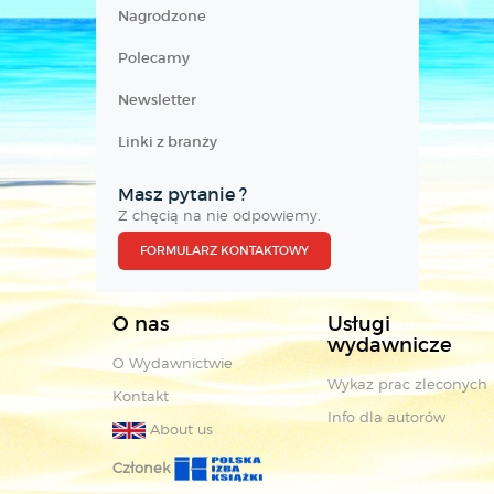
Nagrodzone
Polecamy
Newsletter
Linki z branży
Masz pytanie ?
Z chęcią na nie odpowiemy.
FORMULARZ KONTAKTOWY
O nas
Usługi
wydawnicze
O Wydawnictwie
Wykaz prac zleconych
Kontakt
Info dla autorów
About us
Członek