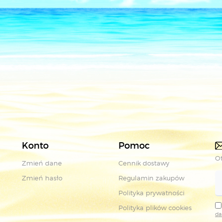
Konto
Pomoc
Ot
Zmień dane
Cennik dostawy
Zmień hasło
Regulamin zakupów
Polityka prywatności
Polityka plików cookies
da