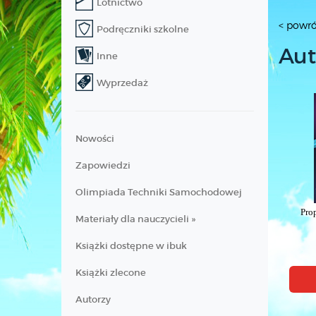
Lotnictwo
< powró
Podręczniki szkolne
Aut
Inne
Wyprzedaż
Nowości
Zapowiedzi
Olimpiada Techniki Samochodowej
Pro
Materiały dla nauczycieli »
Książki dostępne w ibuk
Książki zlecone
Autorzy