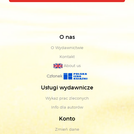
O nas
O Wydawnictwie
Kontakt
About us
Członek
Usługi wydawnicze
Wykaz prac zleconych
Info dla autorów
Konto
Zmień dane