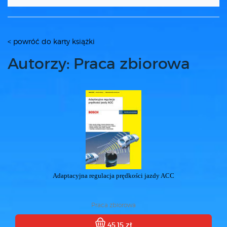
< powróć do karty książki
Autorzy: Praca zbiorowa
Adaptacyjna regulacja prędkości jazdy ACC
Praca zbiorowa
45.15 zł