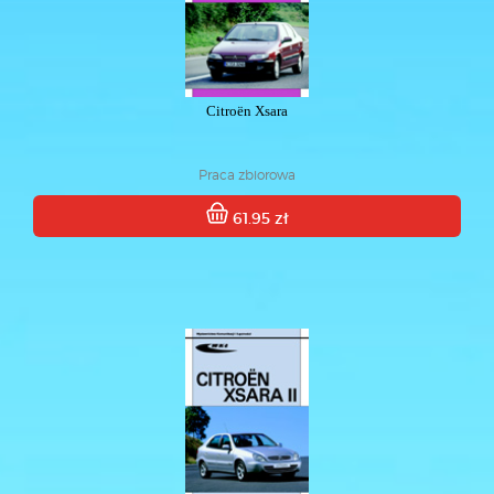
Citroën Xsara
Praca zbiorowa
61.95 zł