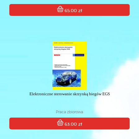
65.00 zł
Elektroniczne sterowanie skrzynką biegów EGS
Praca zbiorowa
63.00 zł