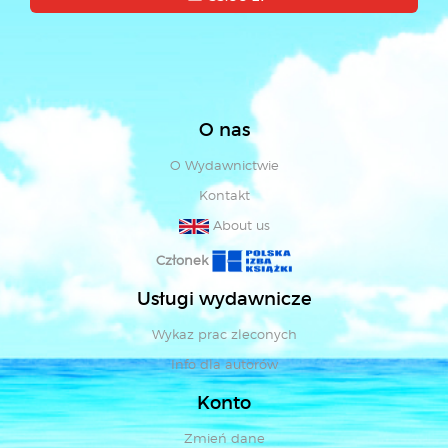
O nas
O Wydawnictwie
Kontakt
About us
Członek
Usługi wydawnicze
Wykaz prac zleconych
Info dla autorów
Konto
Zmień dane