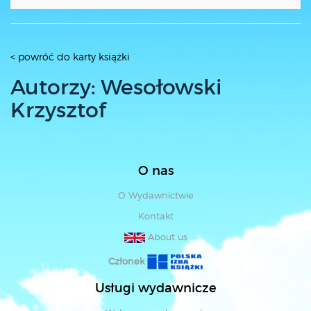
< powróć do karty książki
Autorzy: Wesołowski
Krzysztof
O nas
O Wydawnictwie
Kontakt
About us
Członek
Usługi wydawnicze