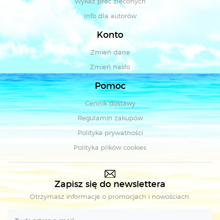
Wykaz prac zleconych
Info dla autorów
Konto
Zmień dane
Zmień hasło
Pomoc
Cennik dostawy
Regulamin zakupów
Polityka prywatności
Polityka plików cookies
Zapisz się do newslettera
Otrzymasz informacje o promocjach i nowościach.