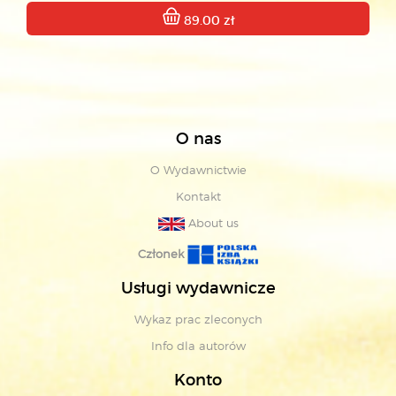
89.00 zł
O nas
O Wydawnictwie
Kontakt
About us
Członek
Usługi wydawnicze
Wykaz prac zleconych
Info dla autorów
Konto