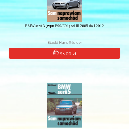
BMW serii 3 (typu E90/E91) od III 2005 do I 2012
Etzold Hans-Rüdiger
93.00 zł