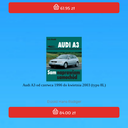
61.95 zł
Audi A3 od czerwca 1996 do kwietnia 2003 (typu 8L)
Etzold Hans-Rüdiger
84.00 zł