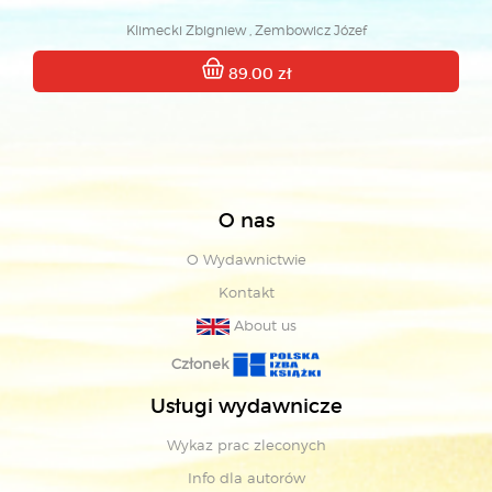
Klimecki Zbigniew , Zembowicz Józef
89.00 zł
O nas
O Wydawnictwie
Kontakt
About us
Członek
Usługi wydawnicze
Wykaz prac zleconych
Info dla autorów