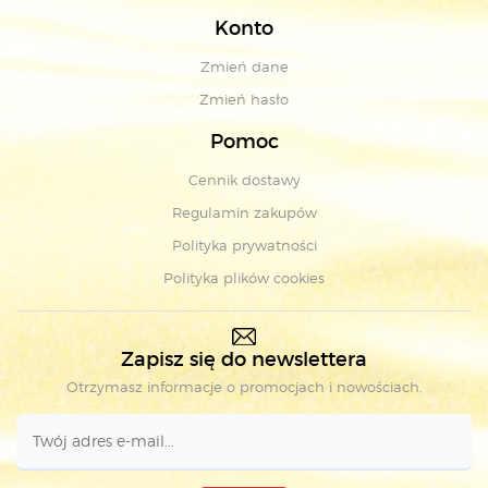
Konto
Zmień dane
Zmień hasło
Pomoc
Cennik dostawy
Regulamin zakupów
Polityka prywatności
Polityka plików cookies
Zapisz się do newslettera
Otrzymasz informacje o promocjach i nowościach.