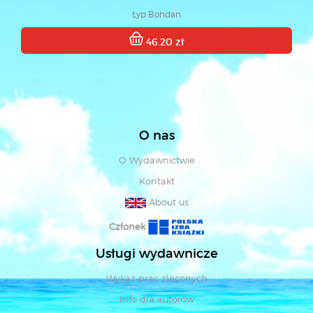
Łyp Bohdan
46.20 zł
O nas
O Wydawnictwie
Kontakt
About us
Członek
Usługi wydawnicze
Wykaz prac zleconych
Info dla autorów