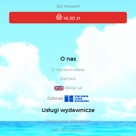
Ślot Krzysztof
46.20 zł
O nas
O Wydawnictwie
Kontakt
About us
Członek
Usługi wydawnicze
Wykaz prac zleconych
Info dla autorów