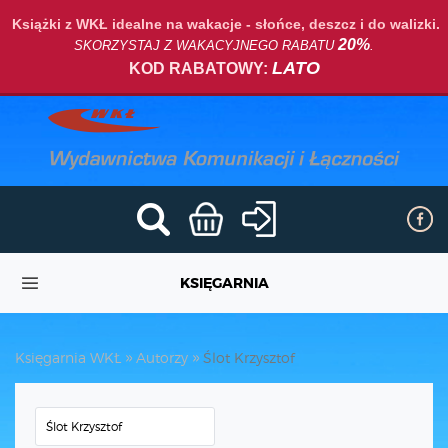
Książki z WKŁ idealne na wakacje - słońce, deszcz i do walizki.
20%
SKORZYSTAJ Z WAKACYJNEGO RABATU
.
LATO
KOD RABATOWY:
KSIĘGARNIA
Księgarnia WKŁ
Autorzy
Ślot Krzysztof