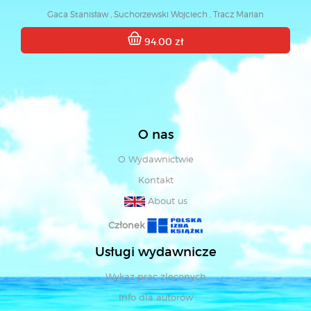
Gaca Stanisław , Suchorzewski Wojciech , Tracz Marian
94.00 zł
O nas
O Wydawnictwie
Kontakt
About us
Członek
Usługi wydawnicze
Wykaz prac zleconych
Info dla autorów