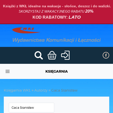
Książki z WKŁ idealne na wakacje - słońce, deszcz i do walizki.
20%
SKORZYSTAJ Z WAKACYJNEGO RABATU
.
LATO
KOD RABATOWY:
KSIĘGARNIA
Księgarnia WKŁ
Autorzy
Gaca Stanisław