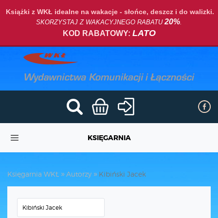
Książki z WKŁ idealne na wakacje - słońce, deszcz i do walizki.
20%
SKORZYSTAJ Z WAKACYJNEGO RABATU
.
LATO
KOD RABATOWY:
KSIĘGARNIA
Księgarnia WKŁ
Autorzy
Kibiński Jacek