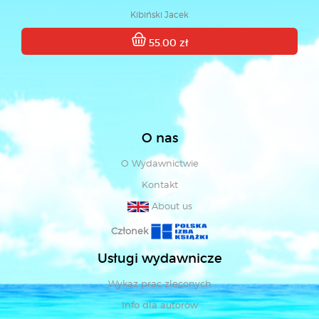
Kibiński Jacek
55.00 zł
O nas
O Wydawnictwie
Kontakt
About us
Członek
Usługi wydawnicze
Wykaz prac zleconych
Info dla autorów