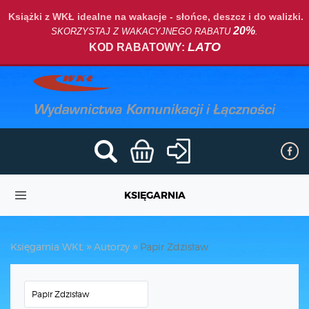
Książki z WKŁ idealne na wakacje - słońce, deszcz i do walizki.
20%
SKORZYSTAJ Z WAKACYJNEGO RABATU
.
LATO
KOD RABATOWY:
KSIĘGARNIA
Księgarnia WKŁ
Autorzy
Papir Zdzisław