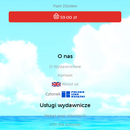
Papir Zdzisław
59.00 zł
O nas
O Wydawnictwie
Kontakt
About us
Członek
Usługi wydawnicze
Wykaz prac zleconych
Info dla autorów