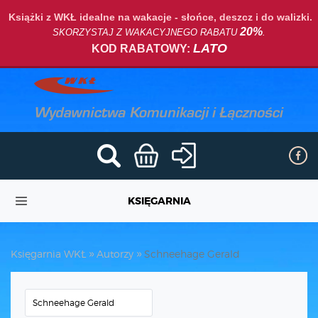
Książki z WKŁ idealne na wakacje - słońce, deszcz i do walizki.
20%
SKORZYSTAJ Z WAKACYJNEGO RABATU
.
LATO
KOD RABATOWY:
KSIĘGARNIA
Księgarnia WKŁ
Autorzy
Schneehage Gerald