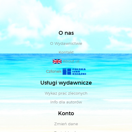
O nas
O Wydawnictwie
Kontakt
About us
Członek
Usługi wydawnicze
Wykaz prac zleconych
Info dla autorów
Konto
Zmień dane