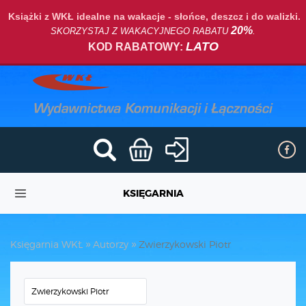
Książki z WKŁ idealne na wakacje - słońce, deszcz i do walizki.
20%
SKORZYSTAJ Z WAKACYJNEGO RABATU
.
LATO
KOD RABATOWY:
KSIĘGARNIA
Księgarnia WKŁ
Autorzy
Zwierzykowski Piotr