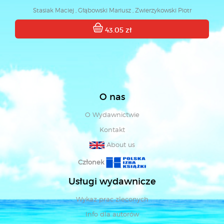
Stasiak Maciej , Głąbowski Mariusz , Zwierzykowski Piotr
43.05 zł
O nas
O Wydawnictwie
Kontakt
About us
Członek
Usługi wydawnicze
Wykaz prac zleconych
Info dla autorów