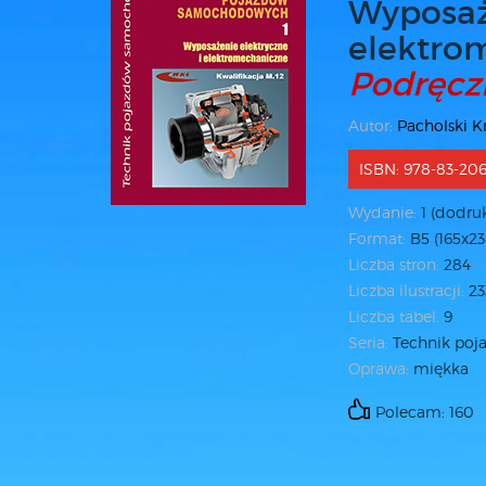
Wyposaż
elektro
Podręcz
Autor:
Pacholski K
ISBN: 978-83-206
Wydanie:
1 (dodruk
Format:
B5 (165x2
Liczba stron:
284
Liczba ilustracji:
23
Liczba tabel:
9
Seria:
Technik po
Oprawa:
miękka
Polecam: 160