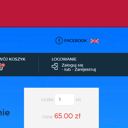
FACEBOOK
WÓJ KOSZYK
LOGOWANIE
Zaloguj się
0
- lub -
Zarejestruj
Liczba
szt.
nie
65.00 zł
Cena: