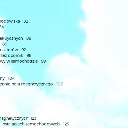
 środowiska 82
 84
elektrycznych 88
m 89
densatorów 92
przez opornik 96
niowy w samochodzie 99
zny 104
tężenie pola magnetycznego 107
omagnetycznych 123
ch instalacjach samochodowych 125