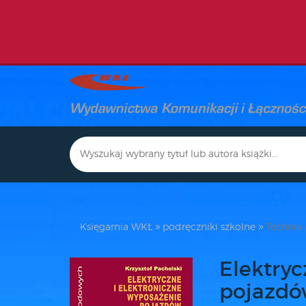
Księgarnia WKŁ
podręczniki szkolne
Technik
Elektryc
pojazdó