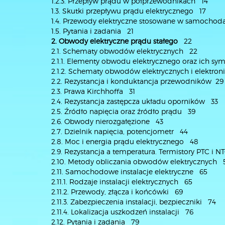
1.2.3. Przepływ prądu w półprzewodnikach 14
1.3. Skutki przepływu prądu elektrycznego 17
1.4. Przewody elektryczne stosowane w samochod
1.5. Pytania i zadania 21
2. Obwody elektryczne prądu stałego
22
2.1. Schematy obwodów elektrycznych 22
2.1.1. Elementy obwodu elektrycznego oraz ich s
2.1.2. Schematy obwodów elektrycznych i elektr
2.2. Rezystancja i konduktancja przewodników 29
2.3. Prawa Kirchhoffa 31
2.4. Rezystancja zastępcza układu oporników 33
2.5. Źródło napięcia oraz źródło prądu 39
2.6. Obwody nierozgałęzione 43
2.7. Dzielnik napięcia, potencjometr 44
2.8. Moc i energia prądu elektrycznego 48
2.9. Rezystancja a temperatura. Termistory PTC i 
2.10. Metody obliczania obwodów elektrycznych 
2.11. Samochodowe instalacje elektryczne 65
2.11.1. Rodzaje instalacji elektrycznych 65
2.11.2. Przewody, złącza i końcówki 69
2.11.3. Zabezpieczenia instalacji, bezpieczniki 74
2.11.4. Lokalizacja uszkodzeń instalacji 76
2.12. Pytania i zadania 79