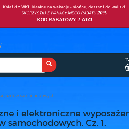
Książki z WKŁ idealne na wakacje - słońce, deszcz i do walizki.
20%
SKORZYSTAJ Z WAKACYJNEGO RABATU
.
LATO
KOD RABATOWY:
T
 pojazdów samochodowych
zne i elektroniczne wyposaże
w samochodowych. Cz. 1.