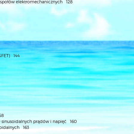
dzespołów elektromechanicznych 128
OSFET) 144
58
we sinusoidalnych prądów i napięć 160
usoidalnych 163