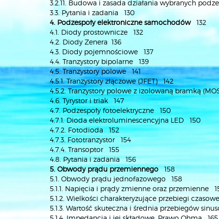
3.2.11. Budowa i zasada działania wybranych po
3.3. Pytania i zadania 130
4. Podzespoły elektroniczne samochodów
132
4.1. Diody prostownicze 132
4.2. Diody Zenera 136
4.3. Diody pojemnościowe 137
4.4. Tranzystory bipolarne 139
4.5. Tranzystory polowe 141
4.5.1. Tranzystory złączowe (JFET) 142
4.5.2. Tranzystory polowe z izolowaną bramką (M
4.6. Tyrystor i triak 147
4.7. Podzespoły fotoelektryczne 150
4.7.1. Dioda elektroluminescencyjna LED 150
4.7.2. Fotodioda 152
4.7.3. Fototranzystor 154
4.7.4. Transoptor 155
4.8. Pytania i zadania 156
5. Obwody prądu przemiennego
158
5.1. Obwody prądu jednofazowego 158
5.1.1. Napięcia i prądy zmienne oraz przemienne 1
5.1.2. Wielkości charakteryzujące przebiegi czaso
5.1.3. Wartość skuteczna i średnia przebiegów sin
5.1.4. Impedancja i jej składowe. Prawo Ohma 165