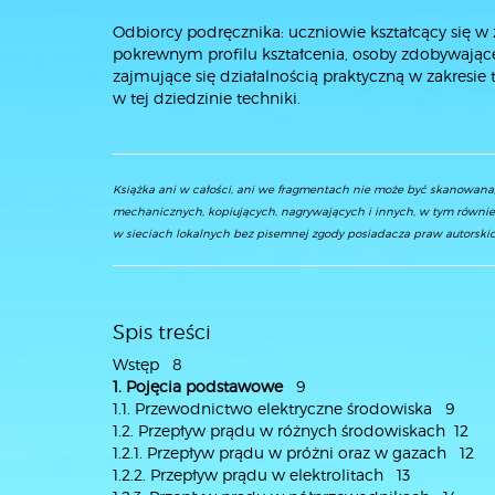
Odbiorcy podręcznika: uczniowie kształcący się 
pokrewnym profilu kształcenia, osoby zdobywając
zajmujące się działalnością praktyczną w zakresie 
w tej dziedzinie techniki.
Książka ani w całości, ani we fragmentach nie może być skanowan
mechanicznych, kopiujących, nagrywających i innych, w tym równie
w sieciach lokalnych bez pisemnej zgody posiadacza praw autorskic
Spis treści
Wstęp 8
1. Pojęcia podstawowe
9
1.1. Przewodnictwo elektryczne środowiska 9
1.2. Przepływ prądu w różnych środowiskach 12
1.2.1. Przepływ prądu w próżni oraz w gazach 12
1.2.2. Przepływ prądu w elektrolitach 13