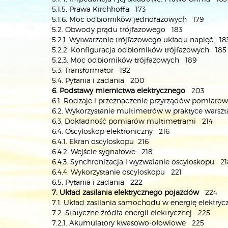
5.1.5. Prawa Kirchhoffa 173
5.1.6. Moc odbiorników jednofazowych 179
5.2. Obwody prądu trójfazowego 183
5.2.1. Wytwarzanie trójfazowego układu napięć 18
5.2.2. Konfiguracja odbiorników trójfazowych 185
5.2.3. Moc odbiorników trójfazowych 189
5.3. Transformator 192
5.4. Pytania i zadania 200
6. Podstawy miernictwa elektrycznego
203
6.1. Rodzaje i przeznaczenie przyrządów pomiar
6.2. Wykorzystanie multimetrów w praktyce wars
6.3. Dokładność pomiarów multimetrami 214
6.4. Oscyloskop elektroniczny 216
6.4.1. Ekran oscyloskopu 216
6.4.2. Wejście sygnałowe 218
6.4.3. Synchronizacja i wyzwalanie oscyloskopu 21
6.4.4. Wykorzystanie oscyloskopu 221
6.5. Pytania i zadania 222
7. Układ zasilania elektrycznego pojazdów
224
7.1. Układ zasilania samochodu w energię elektry
7.2. Statyczne źródła energii elektrycznej 225
7.2.1. Akumulatory kwasowo-ołowiowe 225