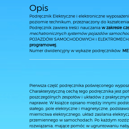
Opis
Podręcznik Elektryczne i elektroniczne wyposaż
poziomie technikum, przeznaczony do kształceni
Podręcznik zawiera treści nauczania
w zakresie cz
mechatronicznych systemów pojazdów samocho
POJAZDÓW SAMOCHODOWYCH i ELEKTROMEC
programowej.
Numer dwidencyjny w wykazie podręczników:
MEN
Pierwsza część podręcznika poświęconego wypos
Charakterystyczną cechą tego podręcznika jest p
poszczególnych zespołów i układów z praktycznym
naprawie. W książce opisano między innymi podst
stałego, pole elektryczne i magnetyczne, podsta
miernictwa elektrycznego, układ zasilania elektry
przemiennego w samochodach. Po każdym rozdzia
rozwiązania, mające pomóc w ugruntowaniu nabyt