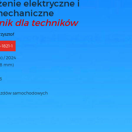
enie elektryczne i
mechaniczne
nik dla techników
rzysztof
-1821-1
) / 2024
38 mm)
3
jazdów samochodowych