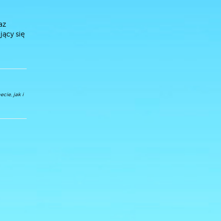
az
jący się
cie, jak i