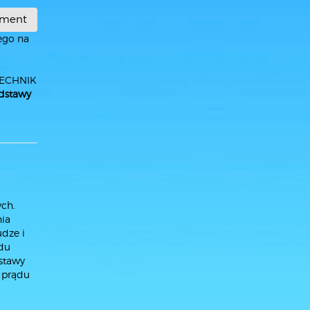
gment
ego na
TECHNIK
dstawy
ch.
nia
dze i
ądu
stawy
i prądu