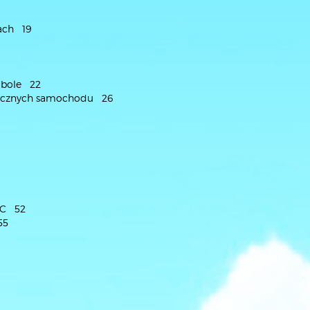
ach 19
ymbole 22
onicznych samochodu 26
NTC 52
55