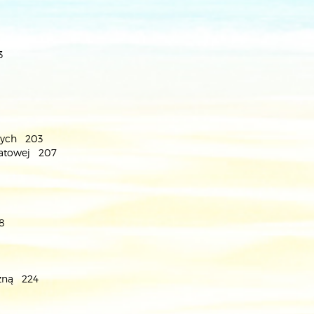
3
owych 203
ztatowej 207
8
czną 224