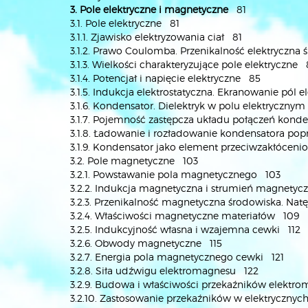
3. Pole elektryczne i magnetyczne
81
3.1. Pole elektryczne 81
3.1.1. Zjawisko elektryzowania ciał 81
3.1.2. Prawo Coulomba. Przenikalność elektryczna
3.1.3. Wielkości charakteryzujące pole elektryczne
3.1.4. Potencjał i napięcie elektryczne 85
3.1.5. Indukcja elektrostatyczna. Ekranowanie pól 
3.1.6. Kondensator. Dielektryk w polu elektryczny
3.1.7. Pojemność zastępcza układu połączeń kon
3.1.8. Ładowanie i rozładowanie kondensatora po
3.1.9. Kondensator jako element przeciwzakłóce
3.2. Pole magnetyczne 103
3.2.1. Powstawanie pola magnetycznego 103
3.2.2. Indukcja magnetyczna i strumień magnetyc
3.2.3. Przenikalność magnetyczna środowiska. Na
3.2.4. Właściwości magnetyczne materiałów 109
3.2.5. Indukcyjność własna i wzajemna cewki 112
3.2.6. Obwody magnetyczne 115
3.2.7. Energia pola magnetycznego cewki 121
3.2.8. Siła udźwigu elektromagnesu 122
3.2.9. Budowa i właściwości przekaźników elektr
3.2.10. Zastosowanie przekaźników w elektryczny