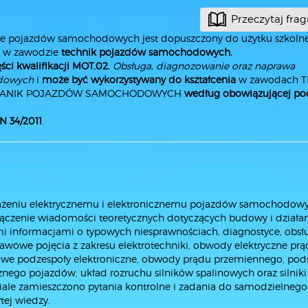
Przeczytaj fra
enie pojazdów samochodowych jest dopuszczony do użytku szkoln
a w zawodzie
technik pojazdów samochodowych.
ęści kwalifikacji MOT.02.
Obsługa, diagnozowanie
oraz naprawa
dowych
i
może być wykorzystywany do kształcenia
w zawodach 
HANIK POJAZDÓW SAMOCHODOWYCH
według obowiązującej po
 34/2011
.
ażeniu elektrycznemu i elektronicznemu pojazdów samochodowy
ołączenie wiadomości teoretycznych dotyczących budowy i działa
i informacjami o typowych niesprawnościach, diagnostyce, obsłu
awowe pojęcia z zakresu elektrotechniki, obwody elektryczne pr
wowe podzespoły elektroniczne, obwody prądu przemiennego, pod
cznego pojazdów, układ rozruchu silników spalinowych oraz silnik
le zamieszczono pytania kontrolne i zadania do samodzielnego
ej wiedzy.