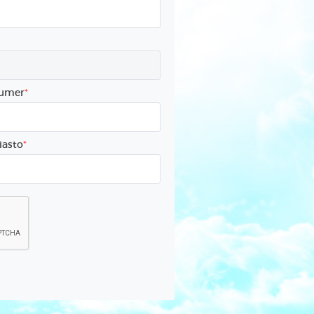
umer
iasto