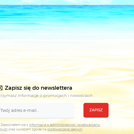
Zapisz się do newslettera
rzymasz informacje o promocjach i nowościach.
ZAPISZ
Zapoznałem się z
informacją o administratorze i przetwarzaniu
nych
oraz wyrażam zgodę na
przetwarzanie danych