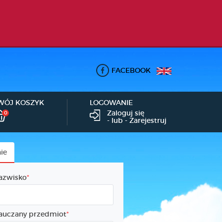
FACEBOOK
WÓJ KOSZYK
LOGOWANIE
Zaloguj się
0
- lub -
Zarejestruj
ie
azwisko
auczany przedmiot