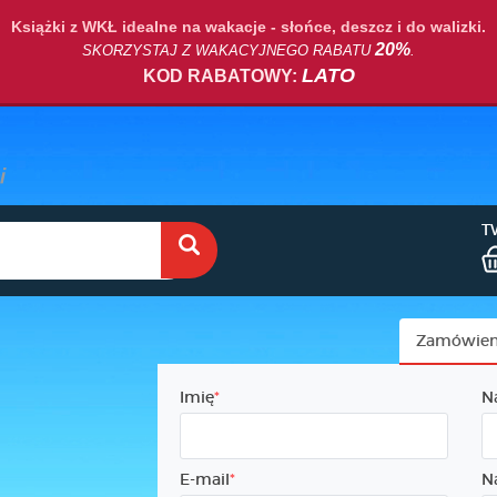
Książki z WKŁ idealne na wakacje - słońce, deszcz i do walizki.
20%
SKORZYSTAJ Z WAKACYJNEGO RABATU
.
LATO
KOD RABATOWY:
T
Zamówien
Imię
N
E-mail
N