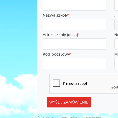
Nazwa szkoły
.
Adres szkoły (ulica)
N
Kod pocztowy
M
WYŚLIJ ZAMÓWIENIE
Pola oznaczone gwiazdką
*
są wymagane