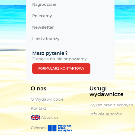
Nagrodzone
Polecamy
Newsletter
Linki z branży
Masz pytanie ?
Z chęcią na nie odpowiemy.
FORMULARZ KONTAKTOWY
O nas
Usługi
wydawnicze
O Wydawnictwie
Wykaz prac zleconych
Kontakt
Info dla autorów
About us
Członek