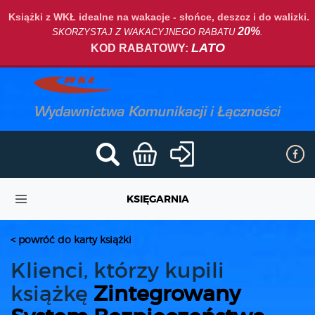
Książki z WKŁ idealne na wakacje - słońce, deszcz i do walizki.
20%
SKORZYSTAJ Z WAKACYJNEGO RABATU
.
LATO
KOD RABATOWY:
KSIĘGARNIA
< powróć do karty książki
Klienci, którzy kupili
książkę
Zintegrowany