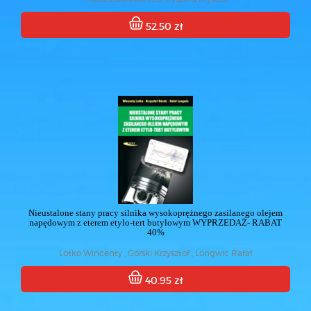
52.50 zł
Nieustalone stany pracy silnika wysokoprężnego zasilanego olejem
napędowym z eterem etylo-tert butylowym WYPRZEDAŻ- RABAT
40%
Lotko Wincenty , Górski Krzysztof , Longwic Rafał
40.95 zł