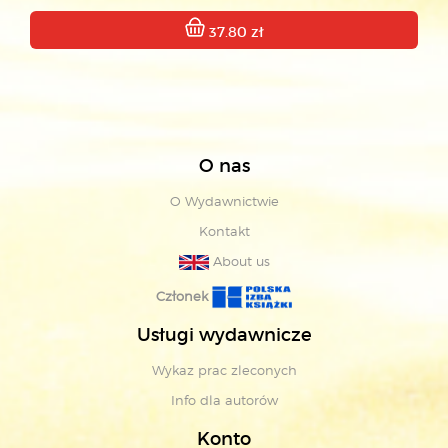
37.80 zł
O nas
O Wydawnictwie
Kontakt
About us
Członek
Usługi wydawnicze
Wykaz prac zleconych
Info dla autorów
Konto