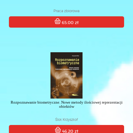
Praca zbiorowa
65.00 zł
Rozpoznawanie biometryczne. Nowe metody ilościowej reprezentacji
obiektów
Ślot Krzysztof
46.20 zł